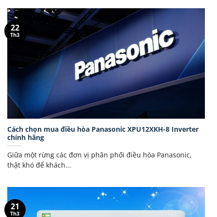
22
Th3
Cách chọn mua điều hòa Panasonic XPU12XKH-8 Inverter
chính hãng
Giữa một rừng các đơn vị phân phối điều hòa Panasonic,
thật khó để khách...
21
Th3