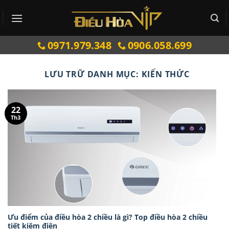
Bỏ
qua
nội
0971.979.348
0906.058.699
dung
LƯU TRỮ DANH MỤC:
KIẾN THỨC
22
Th3
Ưu điểm của điều hòa 2 chiều là gì? Top điều hòa 2 chiều
tiết kiệm điện