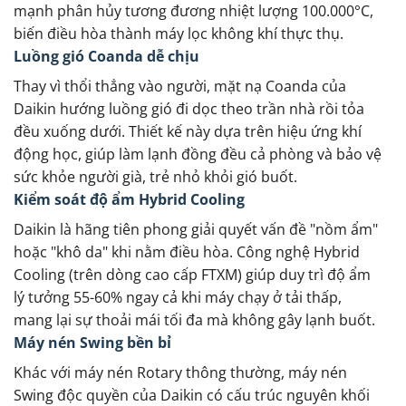
mạnh phân hủy tương đương nhiệt lượng 100.000°C,
biến điều hòa thành máy lọc không khí thực thụ.
Luồng gió Coanda dễ chịu
Thay vì thổi thẳng vào người, mặt nạ Coanda của
Daikin hướng luồng gió đi dọc theo trần nhà rồi tỏa
đều xuống dưới. Thiết kế này dựa trên hiệu ứng khí
động học, giúp làm lạnh đồng đều cả phòng và bảo vệ
sức khỏe người già, trẻ nhỏ khỏi gió buốt.
Kiểm soát độ ẩm Hybrid Cooling
Daikin là hãng tiên phong giải quyết vấn đề "nồm ẩm"
hoặc "khô da" khi nằm điều hòa. Công nghệ Hybrid
Cooling (trên dòng cao cấp FTXM) giúp duy trì độ ẩm
lý tưởng 55-60% ngay cả khi máy chạy ở tải thấp,
mang lại sự thoải mái tối đa mà không gây lạnh buốt.
Máy nén Swing bền bỉ
Khác với máy nén Rotary thông thường, máy nén
Swing độc quyền của Daikin có cấu trúc nguyên khối