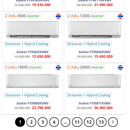
Daikin FTHF50VAVMV
Daikin FTHF71VAVMV
19.530.000
31.490.000
Giá
Giá
Giá
Giá
22.500.000
34.500.000
gốc
hiện
gốc
hiện
là:
tại
là:
tại
22.500.000.
là:
34.500.000.
là:
2 chiều
9000
inverter
2 chiều
12000
inverter
19.530.000.
31.490.000.
Streamer + Hybrid Cooling
Streamer + Hybrid Cooling
Daikin FTXM25XVMV
Daikin FTXM35XVMV
12.650.000
15.450.000
Giá
Giá
Giá
Giá
15.500.000
18.500.000
gốc
hiện
gốc
hiện
là:
tại
là:
tại
15.500.000.
là:
18.500.000.
là:
2 chiều
18000
inverter
2 chiều
24000
inverter
12.650.000.
15.450.000.
Streamer + Hybrid Cooling
Streamer + Hybrid Cooling
Daikin FTXM50XVMV
Daikin FTXM71XVMV
23.790.000
36.490.000
Giá
Giá
Giá
Giá
26.500.000
39.500.000
gốc
hiện
gốc
hiện
là:
tại
là:
tại
26.500.000.
là:
39.500.000.
là:
23.790.000.
36.490.000.
1
2
3
4
…
11
12
13