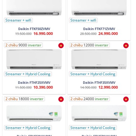
Streamer + wifi
Streamer + wifi
Daikin FTKF50ZVMV
Daikin FTKF71ZVMV
16.990.000
24.990.000
Giá
Giá
Giá
Giá
19.500.000
28.500.000
gốc
hiện
gốc
hiện
là:
tại
là:
tại
19.500.000.
là:
28.500.000.
là:
2 chiều
9000
inverter
2 chiều
12000
inverter
16.990.000.
24.990.000.
Streamer + Hybrid Cooling
Streamer + Hybrid Cooling
Daikin FTHF25XVMV
Daikin FTHF35XVMV
10.390.000
12.990.000
Giá
Giá
Giá
Giá
11.500.000
14.900.000
gốc
hiện
gốc
hiện
là:
tại
là:
tại
11.500.000.
là:
14.900.000.
là:
2 chiều
18000
inverter
2 chiều
24000
inverter
10.390.000.
12.990.000.
Streamer + Hybrid Cooling
Streamer + Hybrid Cooling