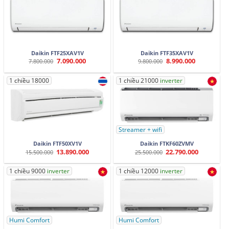
Daikin FTF25XAV1V
Daikin FTF35XAV1V
7.090.000
8.990.000
Giá
Giá
Giá
Giá
7.800.000
9.800.000
gốc
hiện
gốc
hiện
là:
tại
là:
tại
7.800.000.
là:
9.800.000.
là:
1 chiều 18000
1 chiều 21000
inverter
7.090.000.
8.990.000.
Streamer + wifi
Daikin FTF50XV1V
Daikin FTKF60ZVMV
13.890.000
22.790.000
Giá
Giá
Giá
Giá
15.500.000
25.500.000
gốc
hiện
gốc
hiện
là:
tại
là:
tại
15.500.000.
là:
25.500.000.
là:
1 chiều 9000
inverter
1 chiều 12000
inverter
13.890.000.
22.790.000.
Humi Comfort
Humi Comfort