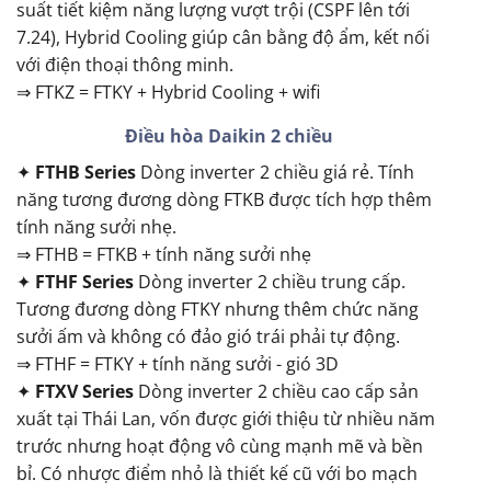
suất tiết kiệm năng lượng vượt trội (CSPF lên tới
7.24), Hybrid Cooling giúp cân bằng độ ẩm, kết nối
với điện thoại thông minh.
⇒ FTKZ = FTKY + Hybrid Cooling + wifi
Điều hòa Daikin 2 chiều
✦
FTHB Series
Dòng inverter 2 chiều giá rẻ. Tính
năng tương đương dòng FTKB được tích hợp thêm
tính năng sưởi nhẹ.
⇒ FTHB = FTKB + tính năng sưởi nhẹ
✦
FTHF Series
Dòng inverter 2 chiều trung cấp.
Tương đương dòng FTKY nhưng thêm chức năng
sưởi ấm và không có đảo gió trái phải tự động.
⇒ FTHF = FTKY + tính năng sưởi - gió 3D
✦
FTXV Series
Dòng inverter 2 chiều cao cấp sản
xuất tại Thái Lan, vốn được giới thiệu từ nhiều năm
trước nhưng hoạt động vô cùng mạnh mẽ và bền
bỉ. Có nhược điểm nhỏ là thiết kế cũ với bo mạch