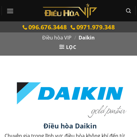
Bỏ
qua
nội
096.676.3448
0971.979.348
dung
Điều hòa VIP
/
Daikin
LỌC
Điều hòa Daikin
Chuyên gia trong lĩnh vực điều hòa không khí đến từ