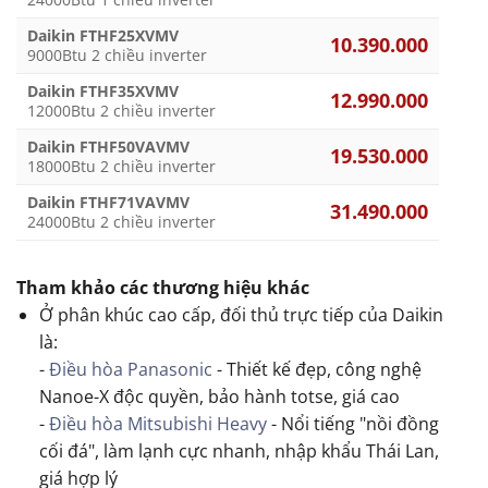
Daikin FTHF25XVMV
10.390.000
9000Btu 2 chiều inverter
Daikin FTHF35XVMV
12.990.000
12000Btu 2 chiều inverter
Daikin FTHF50VAVMV
19.530.000
18000Btu 2 chiều inverter
Daikin FTHF71VAVMV
31.490.000
24000Btu 2 chiều inverter
Tham khảo các thương hiệu khác
Ở phân khúc cao cấp, đối thủ trực tiếp của Daikin
là:
-
Điều hòa Panasonic
- Thiết kế đẹp, công nghệ
Nanoe-X độc quyền, bảo hành totse, giá cao
-
Điều hòa Mitsubishi Heavy
- Nổi tiếng "nồi đồng
cối đá", làm lạnh cực nhanh, nhập khẩu Thái Lan,
giá hợp lý