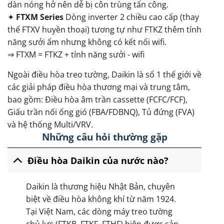
dàn nóng hở nên dễ bị côn trùng tấn công.
✦
FTXM Series
Dòng inverter 2 chiều cao cấp (thay
thế FTXV huyền thoại) tương tự như FTKZ thêm tính
năng sưởi ấm nhưng không có kết nối wifi.
⇒ FTXM = FTKZ + tính năng sưởi - wifi
Ngoài điều hòa treo tường, Daikin là số 1 thế giới về
các giải pháp điều hòa thương mại và trung tâm,
bao gồm: Điều hòa âm trần cassette (FCFC/FCF),
Giấu trần nối ống gió (FBA/FDBNQ), Tủ đứng (FVA)
và hệ thống Multi/VRV.
Những câu hỏi thường gặp
Điều hòa Daikin của nước nào?
Daikin là thương hiệu Nhật Bản, chuyên
biệt về điều hòa không khí từ năm 1924.
Tại Việt Nam, các dòng máy treo tường