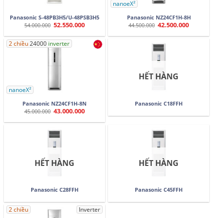
nanoeX²
Panasonic S-48PB3H5/U-48PSB3H5
Panasonic NZ24CF1H-8H
52.550.000
42.500.000
Giá
Giá
Giá
Giá
54.000.000
44.500.000
gốc
hiện
gốc
hiện
là:
tại
là:
tại
54.000.000.
là:
44.500.000.
là:
2 chiều
24000
inverter
52.550.000.
42.500.000.
HẾT HÀNG
nanoeX²
Panasonic NZ24CF1H-8N
Panasonic C18FFH
43.000.000
Giá
Giá
45.000.000
gốc
hiện
là:
tại
45.000.000.
là:
43.000.000.
HẾT HÀNG
HẾT HÀNG
Panasonic C28FFH
Panasonic C45FFH
2 chiều
Inverter