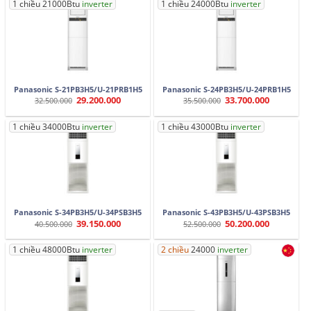
1 chiều 21000Btu
inverter
1 chiều 24000Btu
inverter
Panasonic S-21PB3H5/U-21PRB1H5
Panasonic S-24PB3H5/U-24PRB1H5
29.200.000
33.700.000
Giá
Giá
Giá
Giá
32.500.000
35.500.000
gốc
hiện
gốc
hiện
là:
tại
là:
tại
32.500.000.
là:
35.500.000.
là:
1 chiều 34000Btu
inverter
1 chiều 43000Btu
inverter
29.200.000.
33.700.000.
Panasonic S-34PB3H5/U-34PSB3H5
Panasonic S-43PB3H5/U-43PSB3H5
39.150.000
50.200.000
Giá
Giá
Giá
Giá
40.500.000
52.500.000
gốc
hiện
gốc
hiện
là:
tại
là:
tại
40.500.000.
là:
52.500.000.
là:
1 chiều 48000Btu
inverter
2 chiều
24000
inverter
39.150.000.
50.200.000.