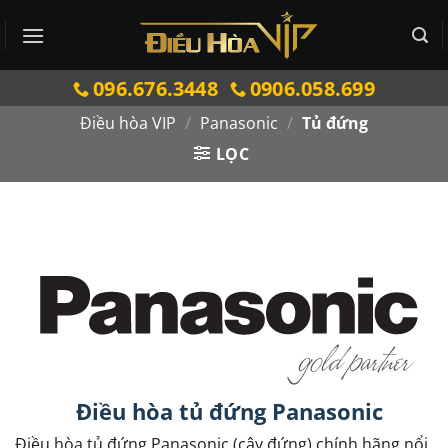
Bỏ
qua
nội
096.676.3448
0906.058.699
dung
Điều hòa VIP
/
Panasonic
/
Tủ đứng
LỌC
Điều hòa tủ đứng Panasonic
Điều hòa tủ đứng Panasonic (cây đứng) chính hãng nổi