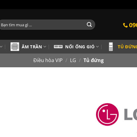
ìm
09
iếm:
ÂM TRẦN
NỐI ỐNG GIÓ
TỦ ĐỨN
Điều hòa VIP
/
LG
/
Tủ đứng