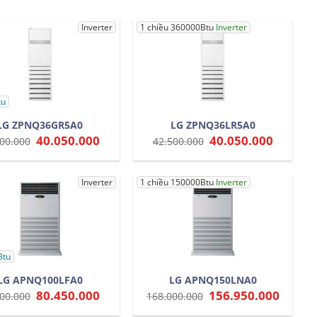
Inverter
1 chiều 360000Btu
Inverter
tu
LG ZPNQ36GR5A0
LG ZPNQ36LR5A0
Giá
40.050.000
Giá
Giá
40.050.000
Giá
00.000
42.500.000
gốc
hiện
gốc
hiện
là:
tại
là:
tại
42.500.000.
là:
42.500.000.
là:
40.050.000.
40.050.0
Inverter
1 chiều 150000Btu
Inverter
Btu
LG APNQ100LFA0
LG APNQ150LNA0
Giá
80.450.000
Giá
Giá
156.950.000
Giá
00.000
168.000.000
gốc
hiện
gốc
hiện
là:
tại
là:
tại