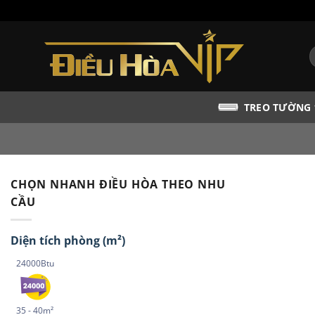
Bỏ
qua
nội
T
dung
k
TREO TƯỜNG
CHỌN NHANH ĐIỀU HÒA THEO NHU
CẦU
Diện tích phòng (m²)
24000Btu
35 - 40m²