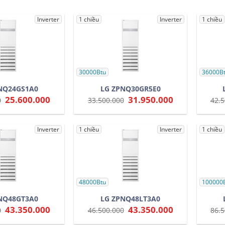
Inverter
1 chiều
Inverter
1 chiều
30000Btu
36000B
NQ24GS1A0
LG ZPNQ30GR5E0
Giá
25.600.000
Giá
Giá
31.950.000
Giá
0
33.500.000
42.5
gốc
hiện
gốc
hiện
là:
tại
là:
tại
28.500.000.
là:
33.500.000.
là:
25.600.000.
31.950.000.
Inverter
1 chiều
Inverter
1 chiều
48000Btu
100000
NQ48GT3A0
LG ZPNQ48LT3A0
Giá
43.350.000
Giá
Giá
43.350.000
Giá
0
46.500.000
86.5
gốc
hiện
gốc
hiện
là:
tại
là:
tại