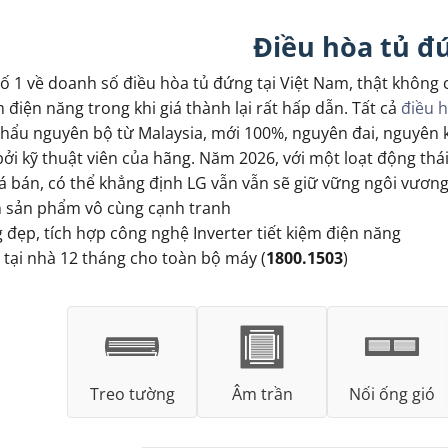
Điều hòa tủ đ
 số 1 về doanh số điều hòa tủ đứng tại Việt Nam, thật không 
m điện năng trong khi giá thành lại rất hấp dẫn. Tất cả
điều 
hẩu nguyên bộ từ Malaysia, mới 100%, nguyên đai, nguyên k
ởi kỹ thuật viên của hãng. Năm 2026, với một loạt động thá
iá bán, có thể khẳng định LG vẫn vẫn sẽ giữ vững ngôi vươn
 sản phẩm vô cùng cạnh tranh
đẹp, tích hợp công nghệ Inverter tiết kiệm điện năng
ại nhà 12 tháng cho toàn bộ máy (
1800.1503
)
Treo tường
Âm trần
Nối ống gió