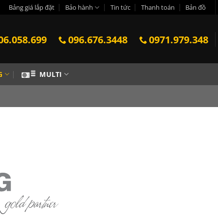
Bảng giá lắp đặt
Bảo hành
Tin tức
Thanh toán
Bản đồ
06.058.699
096.676.3448
0971.979.348
G
MULTI