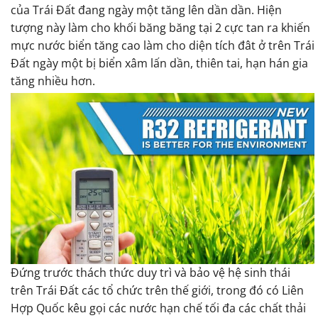
của Trái Đất đang ngày một tăng lên dần dần. Hiện
tượng này làm cho khối băng băng tại 2 cực tan ra khiến
mực nước biển tăng cao làm cho diện tích đât ở trên Trái
Đất ngày một bị biển xâm lấn dần, thiên tai, hạn hán gia
tăng nhiều hơn.
Đứng trước thách thức duy trì và bảo vệ hệ sinh thái
Gas R32, sự lựa chọn cho tương lai
trên Trái Đất các tổ chức trên thế giới, trong đó có Liên
Hợp Quốc kêu gọi các nước hạn chế tối đa các chất thải