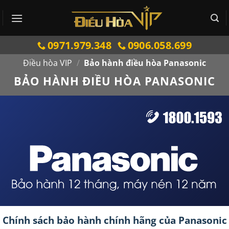
Bỏ
qua
nội
0971.979.348
0906.058.699
dung
Điều hòa VIP
/
Bảo hành điều hòa Panasonic
BẢO HÀNH ĐIỀU HÒA PANASONIC
Chính sách bảo hành chính hãng của Panasonic