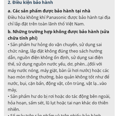
2. Điều kiện bảo hành
a. Các sản phẩm được bảo hành tại nhà
Điều hòa không khí Panasonic được bảo hành tại địa
chỉ lắp đặt trên toàn lãnh thổ Việt Nam.
b. Những trường hợp không được bảo hành (sửa
chữa tính phí)
• Sản phẩm hư hỏng do vận chuyển, sử dụng sai
chức năng, lắp đặt không đúng theo sách hướng
dẫn, nguồn điện không ổn định, sử dụng sai điện
thế, sử dụng nguồn nước yếu, dơ, phèn…(đối với
máy nước nóng, máy giặt, bàn ủi hơi nước) hoặc các
hao mòn thông thường, bảo quản không tốt như để
nước, bụi, cặn bẩn, động vật, côn trùng, vật lạ…vào
máy,
• Sản phẩm hư do bị rơi hoặc do tác động bên ngoài,
hỏa hoạn, sấm sét, lũ lụt hoặc tai nạn khác do thiên
nhiên.
• Số máy trên sản phẩm và trên phiếu bảo hành