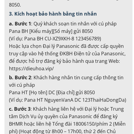
8050.
3. Kích hoạt bảo hành bằng tin nhắn
a. Bước 1
: Quý khách soạn tin nhắn với cú pháp
Pana BH [Kiểu máy][Số máy] gửi 8050
(Ví dụ: Pana BH CU-XZ9XKH-8 123456789)
Hoặc lựa chọn Đại lý Panasonic đã được cấp quyền
truy cập vào hệ thống ĐKBH Điện tử của Panasonic,
để được hỗ trợ đăng ký bảo hành qua trang Web:
https://dieuhoa.vip/
b. Bước 2
: Khách hàng nhắn tin cung cấp thông tin
với cú pháp
Pana HT [Họ tên] DC [Địa chỉ] gửi 8050
(Ví dụ: Pana HT NguyenVanA DC 123ThaiHaDongDa)
c. Bước 3
: Khách hàng liên hệ với Đại lý hoặc Trung
tâm Dịch Vụ ủy quyền của Panasonic để đăng ký
BHMR hoặc liên hệ Tổng đài 18006150/phím 2 (Miễn
phí) (Hoạt động từ 8h00 – 17h00, thứ 2 đến Chủ