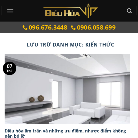
Bỏ
qua
nội
096.676.3448
0906.058.699
dung
LƯU TRỮ DANH MỤC:
KIẾN THỨC
07
Th3
Điều hòa âm trần và những ưu điểm, nhược điểm không
nên bỏ lỡ