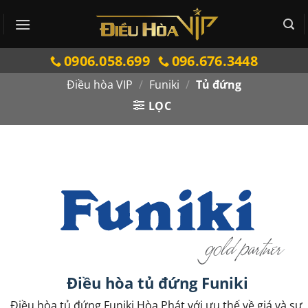
Bỏ
qua
nội
0906.058.699
096.676.3448
dung
Điều hòa VIP
/
Funiki
/
Tủ đứng
LỌC
Điều hòa tủ đứng Funiki
Điều hòa tủ đứng Funiki Hòa Phát với ưu thế về giá và sự