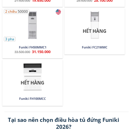
19.650.000
28.100.000
Giá
Giá
Giá
Giá
21.500.000
28.500.000
gốc
hiện
gốc
hiện
là:
tại
là:
tại
21.500.000.
là:
28.500.000.
là:
2 chiều
50000
19.650.000.
28.100.000.
HẾT HÀNG
3 pha
Funiki FH50MMC1
Funiki FC21MMC
31.150.000
Giá
Giá
33.500.000
gốc
hiện
là:
tại
33.500.000.
là:
31.150.000.
HẾT HÀNG
Funiki FH100MCC
Tại sao nên chọn điều hòa tủ đứng Funiki
2026?