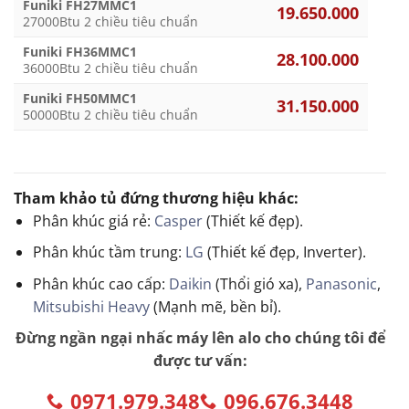
Funiki FH27MMC1
19.650.000
27000Btu 2 chiều tiêu chuẩn
Funiki FH36MMC1
28.100.000
36000Btu 2 chiều tiêu chuẩn
Funiki FH50MMC1
31.150.000
50000Btu 2 chiều tiêu chuẩn
Tham khảo tủ đứng thương hiệu khác:
Phân khúc giá rẻ:
Casper
(Thiết kế đẹp).
Phân khúc tầm trung:
LG
(Thiết kế đẹp, Inverter).
Phân khúc cao cấp:
Daikin
(Thổi gió xa),
Panasonic
,
Mitsubishi Heavy
(Mạnh mẽ, bền bỉ).
Đừng ngần ngại nhấc máy lên alo cho chúng tôi để
được tư vấn:
0971.979.348
096.676.3448