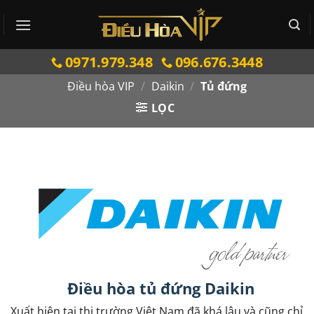
Bỏ
qua
nội
0971.979.348
096.676.3448
dung
Điều hòa VIP
/
Daikin
/
Tủ đứng
LỌC
Điều hòa tủ đứng Daikin
Xuất hiện tại thị trường Việt Nam đã khá lâu và cũng chỉ