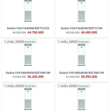
Daikin FVA71AMVM/RZF71CV2V
Daikin FVA71AMVM/RZF71CYM
44.700.000
46.600.000
Giá
Giá
Giá
Giá
46.500.000
48.500.000
gốc
hiện
gốc
hiện
là:
tại
là:
tại
46.500.000.
là:
48.500.000.
là:
1 chiều 34000
Inverter
1 chiều 34000
Inverter
44.700.000.
46.600.000.
Daikin FVA100AMVM/RZF100CVM
Daikin FVA100AMVM/RZF100CYM
56.200.000
58.950.000
Giá
Giá
Giá
Giá
58.500.000
61.500.000
gốc
hiện
gốc
hiện
là:
tại
là:
tại
58.500.000.
là:
61.500.000.
là:
1 chiều 43000
Inverter
1 chiều 43000
Inverter
56.200.000.
58.950.000.