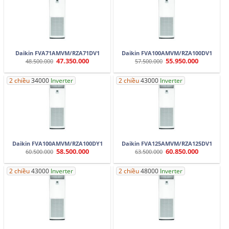
Daikin FVA71AMVM/RZA71DV1
Daikin FVA100AMVM/RZA100DV1
47.350.000
55.950.000
Giá
Giá
Giá
Giá
48.500.000
57.500.000
gốc
hiện
gốc
hiện
là:
tại
là:
tại
48.500.000.
là:
57.500.000.
là:
2 chiều
34000
Inverter
2 chiều
43000
Inverter
47.350.000.
55.950.000.
Daikin FVA100AMVM/RZA100DY1
Daikin FVA125AMVM/RZA125DV1
58.500.000
60.850.000
Giá
Giá
Giá
Giá
60.500.000
63.500.000
gốc
hiện
gốc
hiện
là:
tại
là:
tại
60.500.000.
là:
63.500.000.
là:
2 chiều
43000
Inverter
2 chiều
48000
Inverter
58.500.000.
60.850.000.