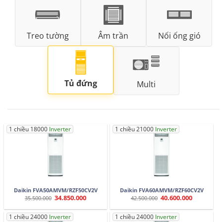
Treo tường
Âm trần
Nối ống gió
Tủ đứng
Multi
1 chiều 18000
Inverter
1 chiều 21000
Inverter
Daikin FVA50AMVM/RZF50CV2V
Daikin FVA60AMVM/RZF60CV2V
34.850.000
40.600.000
Giá
Giá
Giá
Giá
35.500.000
42.500.000
gốc
hiện
gốc
hiện
là:
tại
là:
tại
35.500.000.
là:
42.500.000.
là:
1 chiều 24000
Inverter
1 chiều 24000
Inverter
34.850.000.
40.600.000.