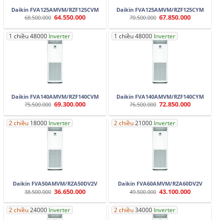
Daikin FVA125AMVM/RZF125CVM
Daikin FVA125AMVM/RZF125CYM
64.550.000
67.850.000
Giá
Giá
Giá
Giá
68.500.000
70.500.000
gốc
hiện
gốc
hiện
là:
tại
là:
tại
68.500.000.
là:
70.500.000.
là:
1 chiều 48000
Inverter
1 chiều 48000
Inverter
64.550.000.
67.850.000.
Daikin FVA140AMVM/RZF140CVM
Daikin FVA140AMVM/RZF140CYM
69.300.000
72.850.000
Giá
Giá
Giá
Giá
75.500.000
76.500.000
gốc
hiện
gốc
hiện
là:
tại
là:
tại
75.500.000.
là:
76.500.000.
là:
2 chiều
18000
Inverter
2 chiều
21000
Inverter
69.300.000.
72.850.000.
Daikin FVA50AMVM/RZA50DV2V
Daikin FVA60AMVM/RZA60DV2V
36.650.000
43.100.000
Giá
Giá
Giá
Giá
38.500.000
49.500.000
gốc
hiện
gốc
hiện
là:
tại
là:
tại
38.500.000.
là:
49.500.000.
là:
2 chiều
24000
Inverter
2 chiều
34000
Inverter
36.650.000.
43.100.000.