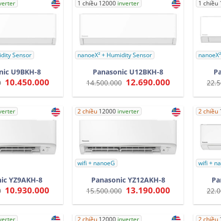
9.130.000.
11.030.000.
verter
1 chiều 12000
inverter
1 chiều
dity Sensor
nanoeX² + Humidity Sensor
nanoeX²
nic U9BKH-8
Panasonic U12BKH-8
P
Giá
10.450.000
Giá
Giá
12.690.000
Giá
0
14.500.000
22.5
gốc
hiện
gốc
hiện
là:
tại
là:
tại
12.500.000.
là:
14.500.000.
là:
10.450.000.
12.690.000.
verter
2 chiều
12000
inverter
2 chiều
wifi + nanoeG
wifi + 
ic YZ9AKH-8
Panasonic YZ12AKH-8
Pa
Giá
10.930.000
Giá
Giá
13.190.000
Giá
0
15.500.000
22.0
gốc
hiện
gốc
hiện
là:
tại
là:
tại
13.300.000.
là:
15.500.000.
là:
10.930.000.
13.190.000.
verter
2 chiều
12000
inverter
2 chiều