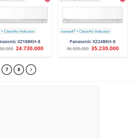
+ CleanAir Indicator
nanoeX³ + CleanAir Indicator
nasonic XZ18BKH-8
Panasonic XZ24BKH-8
Giá
24.730.000
Giá
Giá
35.230.000
Giá
00.000
36.500.000
gốc
hiện
gốc
hiện
là:
tại
là:
tại
26.500.000.
là:
36.500.000.
là:
24.730.000.
35.230.0
7
8