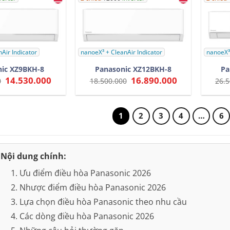
Air Indicator
nanoeX³ + CleanAir Indicator
nanoeX³ 
ic XZ9BKH-8
Panasonic XZ12BKH-8
Pa
Giá
14.530.000
Giá
Giá
16.890.000
Giá
0
18.500.000
26.5
gốc
hiện
gốc
hiện
là:
tại
là:
tại
16.500.000.
là:
18.500.000.
là:
14.530.000.
16.890.000.
1
2
3
4
…
6
Nội dung chính:
1. Ưu điểm điều hòa Panasonic 2026
2. Nhược điểm điều hòa Panasonic 2026
3. Lựa chọn điều hòa Panasonic theo nhu cầu
4. Các dòng điều hòa Panasonic 2026