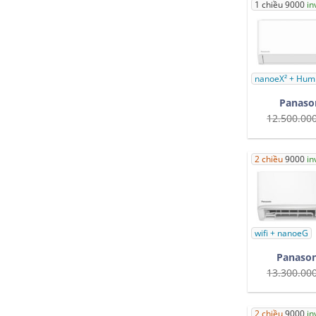
1 chiều 9000
in
nanoeX² + Humi
Panaso
12.500.00
2 chiều
9000
in
wifi + nanoeG
Panason
13.300.00
2 chiều
9000
in