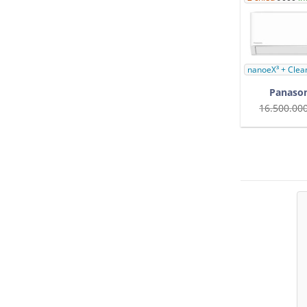
nanoeX³ + Clean
Panason
16.500.00