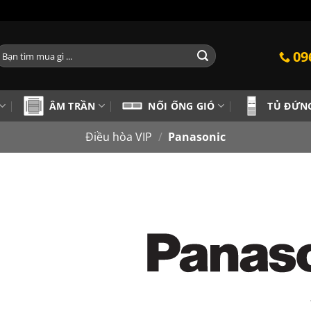
ìm
09
iếm:
ÂM TRẦN
NỐI ỐNG GIÓ
TỦ ĐỨN
Điều hòa VIP
/
Panasonic