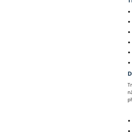
T
D
Tr
n
p