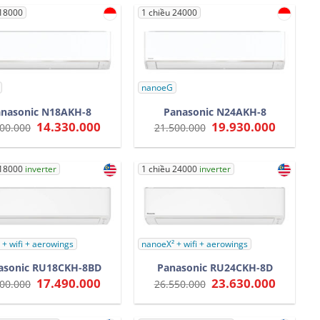
 18000
1 chiều 24000
nanoeG
anasonic N18AKH-8
Panasonic N24AKH-8
Giá
14.330.000
Giá
Giá
19.930.000
Giá
00.000
21.500.000
gốc
hiện
gốc
hiện
là:
tại
là:
tại
16.500.000.
là:
21.500.000.
là:
14.330.000.
19.930.0
 18000
inverter
1 chiều 24000
inverter
+ wifi + aerowings
nanoeX² + wifi + aerowings
asonic RU18CKH-8BD
Panasonic RU24CKH-8D
Giá
17.490.000
Giá
Giá
23.630.000
Giá
00.000
26.550.000
gốc
hiện
gốc
hiện
là:
tại
là:
tại
20.700.000.
là:
26.550.000.
là: