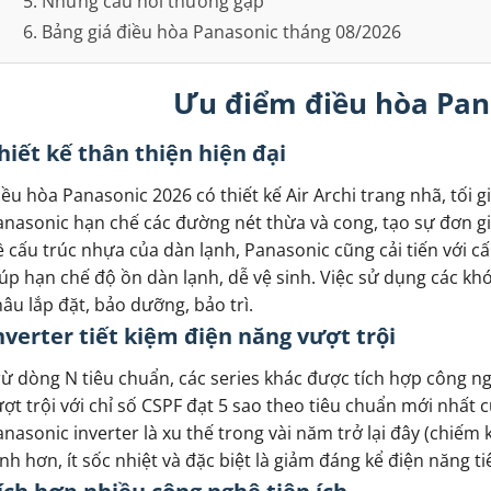
5. Những câu hỏi thường gặp
6. Bảng giá điều hòa Panasonic tháng 08/2026
Ưu điểm điều hòa Pan
hiết kế thân thiện hiện đại
ều hòa Panasonic 2026 có thiết kế Air Archi trang nhã, tối g
nasonic hạn chế các đường nét thừa và cong, tạo sự đơn giả
 cấu trúc nhựa của dàn lạnh, Panasonic cũng cải tiến với cấ
úp hạn chế độ ồn dàn lạnh, dễ vệ sinh. Việc sử dụng các khó
âu lắp đặt, bảo dưỡng, bảo trì.
nverter tiết kiệm điện năng vượt trội
ừ dòng N tiêu chuẩn, các series khác được tích hợp công ng
ợt trội với chỉ số CSPF đạt 5 sao theo tiêu chuẩn mới nhất 
nasonic inverter là xu thế trong vài năm trở lại đây (chiếm
nh hơn, ít sốc nhiệt và đặc biệt là giảm đáng kể điện năng ti