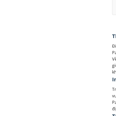
T
Đi
Pa
Về
gi
kh
I
Tr
vư
Pa
đị