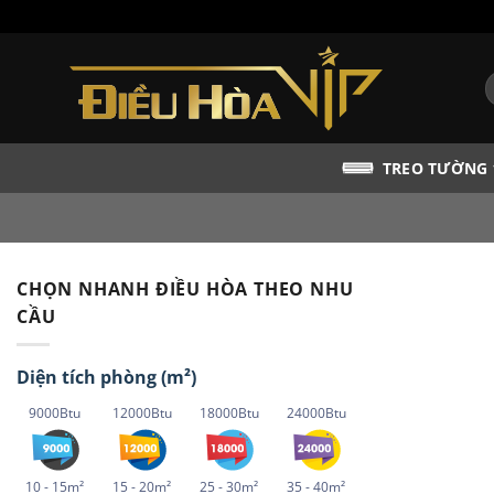
Bỏ
qua
nội
T
dung
k
TREO TƯỜNG
CHỌN NHANH ĐIỀU HÒA THEO NHU
CẦU
Diện tích phòng (m²)
9000Btu
12000Btu
18000Btu
24000Btu
10 - 15m²
15 - 20m²
25 - 30m²
35 - 40m²