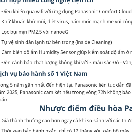
ích hợp nhiều công nghệ tiện ích
Điều khiển qua wifi với ứng dụng Panasonic Comfort Cloud
Khử khuẩn khử mùi, diệt virus, nấm mốc mạnh mẽ với cô
Lọc bụi mịn PM2.5 với nanoeG
Tự vệ sinh dàn lạnh từ bên trong (Inside Cleaning)
Cảm biến độ ẩm Humidity Sensor giúp kiểm soát độ ẩm ở 
Đèn cảnh báo chất lượng không khí với 3 màu sắc Đỏ - Vàn
ịch vụ bảo hành số 1 Việt Nam
ong 5 năm gần nhất đến hiện tại, Panasonic liên tục dẫn đầ
ăm 2025, Panasonic cam kết nếu trong vòng 72h không bảo 
hẩm.
Nhược điểm điều hòa P
Giá thành thường cao hơn ngay cả khi so sánh với các thư
Thời gian bảo hành ngắn, chỉ có 12 tháng với toàn bộ máy