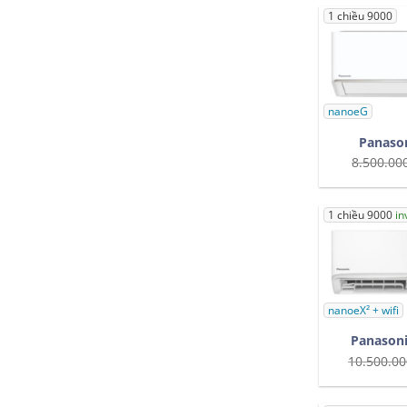
1 chiều 9000
nanoeG
Panaso
8.500.00
1 chiều 9000
in
nanoeX² + wifi
Panason
10.500.00