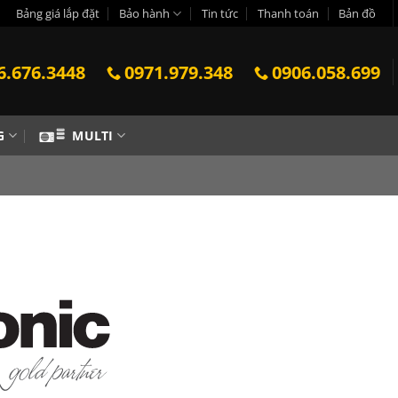
Bảng giá lắp đặt
Bảo hành
Tin tức
Thanh toán
Bản đồ
6.676.3448
0971.979.348
0906.058.699
G
MULTI