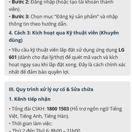
•
Bước 2:
Đăng nhập (hoặc tạo tài khoản thành
viên).
•
Bước 3:
Chọn mục “Đăng ký sản phẩm” và nhập
thông tin theo hướng dẫn.
4. Cách 3: Kích hoạt qua Kỹ thuật viên (Khuyên
dùng)
• Yêu cầu kỹ thuật viên lắp đặt sử dụng ứng dụng
LG
601
(dành cho đại lý/thợ) để quét mã vạch và kích
hoạt ngay sau khi lắp đặt xong. Đây là cách chính xác
nhất để đảm bảo quyền lợi.
III. Quy trình xử lý sự cố & Sửa chữa
1. Kênh tiếp nhận
• Tổng đài CSKH:
1800 1503
(Hỗ trợ ngôn ngữ Tiếng
Việt, Tiếng Anh, Tiếng Hàn).
• Thời gian làm việc:
– Thứ 2 đến Thứ 6: 8h00 – 21h00