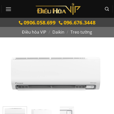
Bỏ
qua
nội
0906.058.699
096.676.3448
dung
Điều hòa VIP
/
Daikin
/
Treo tường