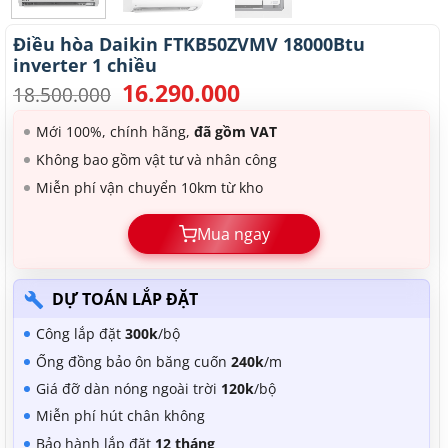
Điều hòa Daikin FTKB50ZVMV 18000Btu
inverter 1 chiều
16.290.000
Giá
Giá
18.500.000
gốc
hiện
là:
tại
Mới 100%, chính hãng,
đã gồm VAT
18.500.000.
là:
Không bao gồm vật tư và nhân công
16.290.000.
Miễn phí vận chuyển 10km từ kho
Mua ngay
DỰ TOÁN LẮP ĐẶT
Công lắp đặt
300k
/bộ
Ống đồng bảo ôn băng cuốn
240k
/m
Giá đỡ dàn nóng ngoài trời
120k
/bộ
Miễn phí hút chân không
Bảo hành lắp đặt
12 tháng