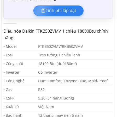
Tính phí lắp đặt
Điều hòa Daikin FTKB50ZVMV 1 chiều 18000Btu chính
hãng
• Model
FTKB50ZVMV/RKB50ZVMV
• Loại
Treo tường 1 chiều lạnh
• Công suất
18100 Btu (dưới 30m²)
• Inverter
Có Inverter
• Công nghệ
HumiComfort, Enzyme Blue, Mold-Proof
• Gas
R32
• CSPF
5.20 (5* năng lượng)
• Xuất xứ
Việt Nam
• Bảo hành
12 tháng, máy nén 5 năm