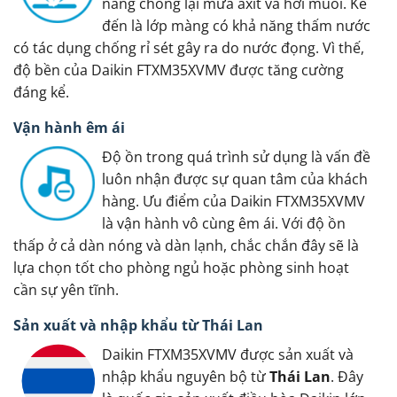
năng chống lại mưa axít và hơi muối. Kế
đến là lớp màng có khả năng thấm nước
có tác dụng chống rỉ sét gây ra do nước đọng. Vì thế,
độ bền của Daikin FTXM35XVMV được tăng cường
đáng kể.
Vận hành êm ái
Độ ồn trong quá trình sử dụng là vấn đề
luôn nhận được sự quan tâm của khách
hàng. Ưu điểm của Daikin FTXM35XVMV
là vận hành vô cùng êm ái. Với độ ồn
thấp ở cả dàn nóng và dàn lạnh, chắc chắn đây sẽ là
lựa chọn tốt cho phòng ngủ hoặc phòng sinh hoạt
cần sự yên tĩnh.
Sản xuất và nhập khẩu từ Thái Lan
Daikin FTXM35XVMV được sản xuất và
nhập khẩu nguyên bộ từ
Thái Lan
. Đây