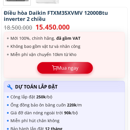
Điều hòa Daikin FTXM35XVMV 12000Btu
inverter 2 chiều
15.450.000
Giá
Giá
18.500.000
gốc
hiện
là:
tại
Mới 100%, chính hãng,
đã gồm VAT
18.500.000.
là:
Không bao gồm vật tư và nhân công
15.450.000.
Miễn phí vận chuyển 10km từ kho
Mua ngay
DỰ TOÁN LẮP ĐẶT
Công lắp đặt
250k
/bộ
Ống đồng bảo ôn băng cuốn
220k
/m
Giá đỡ dàn nóng ngoài trời
90k
/bộ
Miễn phí hút chân không
Bảo hành lắp đặt
12 tháng