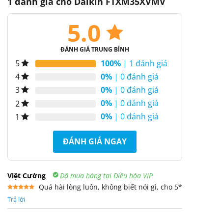
1 đánh giá cho
Daikin FTXM35XVMV
5.0
ĐÁNH GIÁ TRUNG BÌNH
100%
| 1 đánh giá
5
0%
| 0 đánh giá
4
0%
| 0 đánh giá
3
0%
| 0 đánh giá
2
0%
| 0 đánh giá
1
ĐÁNH GIÁ NGAY
Việt Cường
Đã mua hàng tại Điều hòa VIP
Quá hài lòng luôn, không biết nói gì, cho 5*
Được xếp
Trả lời
hạng
5
5
sao