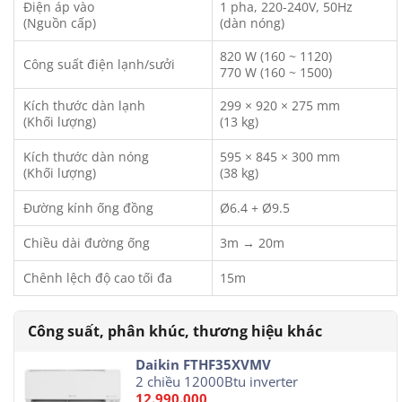
Điện áp vào
1 pha, 220-240V, 50Hz
(Nguồn cấp)
(dàn nóng)
820 W (160 ~ 1120)
Công suất điện lạnh/sưởi
770 W (160 ~ 1500)
Kích thước dàn lạnh
299 × 920 × 275 mm
(Khối lượng)
(13 kg)
Kích thước dàn nóng
595 × 845 × 300 mm
(Khối lượng)
(38 kg)
Đường kính ống đồng
Ø6.4 + Ø9.5
Chiều dài đường ống
3m → 20m
Chênh lệch độ cao tối đa
15m
Daikin FTHF35XVMV
2 chiều 12000Btu inverter
12.990.000