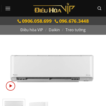
Bỏ
qua
nội
0906.058.699
096.676.3448
dung
Điều hòa VIP
/
Daikin
/
Treo tường