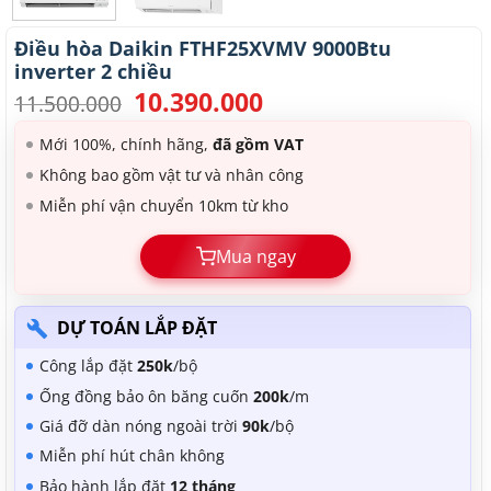
Điều hòa Daikin FTHF25XVMV 9000Btu
inverter 2 chiều
10.390.000
Giá
Giá
11.500.000
gốc
hiện
là:
tại
Mới 100%, chính hãng,
đã gồm VAT
11.500.000.
là:
Không bao gồm vật tư và nhân công
10.390.000.
Miễn phí vận chuyển 10km từ kho
Mua ngay
DỰ TOÁN LẮP ĐẶT
Công lắp đặt
250k
/bộ
Ống đồng bảo ôn băng cuốn
200k
/m
Giá đỡ dàn nóng ngoài trời
90k
/bộ
Miễn phí hút chân không
Bảo hành lắp đặt
12 tháng