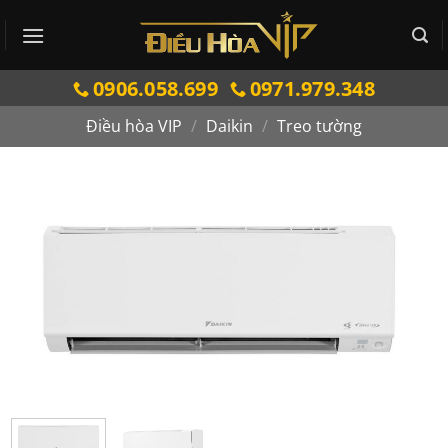
Bỏ
qua
nội
0906.058.699
0971.979.348
dung
Điều hòa VIP
/
Daikin
/
Treo tường