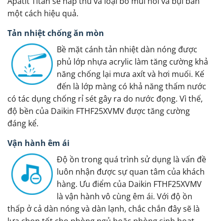
Apatit Titan sẽ hấp thu và loại bỏ mùi hôi và bụi bẩn
một cách hiệu quả.
Tản nhiệt chống ăn mòn
Bề mặt cánh tản nhiệt dàn nóng được
phủ lớp nhựa acrylic làm tăng cường khả
năng chống lại mưa axít và hơi muối. Kế
đến là lớp màng có khả năng thấm nước
có tác dụng chống rỉ sét gây ra do nước đọng. Vì thế,
độ bền của Daikin FTHF25XVMV được tăng cường
đáng kể.
Vận hành êm ái
Độ ồn trong quá trình sử dụng là vấn đề
luôn nhận được sự quan tâm của khách
hàng. Ưu điểm của Daikin FTHF25XVMV
là vận hành vô cùng êm ái. Với độ ồn
thấp ở cả dàn nóng và dàn lạnh, chắc chắn đây sẽ là
lựa chọn tốt cho phòng ngủ hoặc phòng sinh hoạt