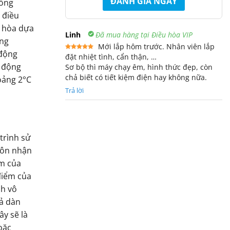
ĐÁNH GIÁ NGAY
hồng
 điều
u hòa dựa
Linh
Đã mua hàng tại Điều hòa VIP
ong
Mới lắp hôm trước. Nhân viên lắp
 động
đặt nhiệt tình, cẩn thận, …
Được xếp
hạng
5
5
ự động
Sơ bộ thì máy chạy êm, hình thức đẹp, còn
sao
chả biết có tiết kiệm điện hay không nữa.
oảng 2°C
Trả lời
trình sử
uôn nhận
m của
điểm của
nh vô
cả dàn
ây sẽ là
oặc