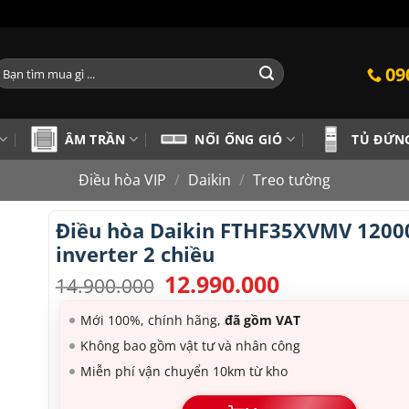
ìm
09
iếm:
ÂM TRẦN
NỐI ỐNG GIÓ
TỦ ĐỨN
Điều hòa VIP
/
Daikin
/
Treo tường
Điều hòa Daikin FTHF35XVMV 1200
inverter 2 chiều
12.990.000
Giá
Giá
14.900.000
gốc
hiện
là:
tại
Mới 100%, chính hãng,
đã gồm VAT
14.900.000.
là:
Không bao gồm vật tư và nhân công
12.990.000.
Miễn phí vận chuyển 10km từ kho