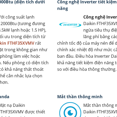
00Btu (diện tích dưới
Công nghệ Inverter tiết kiệm
năng
Với công suất lạnh
Công nghệ Inver
12000Btu (tương đương
Daikin FTHF35X
3.5kW lạnh hoặc 1.5 HP),
ngừa tiêu thụ đi
tối ưu trong diện tích từ
lãng phí bằng cá
kin FTHF35XVMV
rất
chỉnh tốc độ của máy nén để d
ặt trong không gian như
chính xác nhiệt độ như mức cà
phòng làm việc hoặc
ban đầu. Điều hòa Inverter Da
. Nếu phòng có diện tích
khả năng tiết kiệm điện năng 
có khả năng thất thoát
so với điều hòa thông thường.
 thể cân nhắc lựa chọn
 hơn.
oanda
Mắt thần thông minh
Mặt nạ Daikin
Mắt thần thông 
FTHF35XVMV được thiết
Daikin FTHF35XV