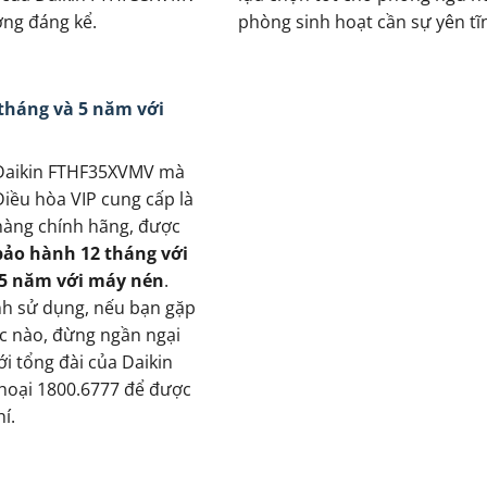
ng đáng kể.
phòng sinh hoạt cần sự yên tĩ
tháng và 5 năm với
Daikin FTHF35XVMV mà
Điều hòa VIP cung cấp là
hàng chính hãng, được
bảo hành 12 tháng với
5 năm với máy nén
.
nh sử dụng, nếu bạn gặp
ặc nào, đừng ngần ngại
với tổng đài của Daikin
thoại 1800.6777 để được
í.