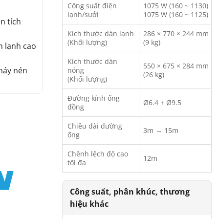
Công suất điện
1075 W (160 ~ 1130)
lạnh/sưởi
1075 W (160 ~ 1125)
n tích
Kích thước dàn lạnh
286 × 770 × 244 mm
(Khối lượng)
(9 kg)
m lạnh cao
Kích thước dàn
550 × 675 × 284 mm
 máy nén
nóng
(26 kg)
(Khối lượng)
Đường kính ống
Ø6.4 + Ø9.5
đồng
Chiều dài đường
3m → 15m
ống
Chênh lệch độ cao
12m
tối đa