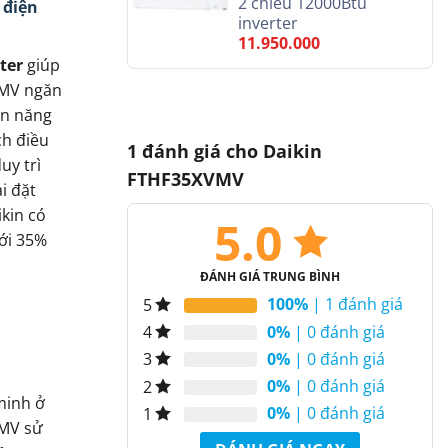
2 chiều 12000Btu
 điện
inverter
11.950.000
ter
giúp
VMV ngăn
ện năng
ch điều
1 đánh giá cho
Daikin
uy trì
FTHF35XVMV
i đặt
ikin có
5.0
tới 35%
ĐÁNH GIÁ TRUNG BÌNH
100%
| 1 đánh giá
5
0%
| 0 đánh giá
4
0%
| 0 đánh giá
3
0%
| 0 đánh giá
2
minh ở
0%
| 0 đánh giá
1
MV sử