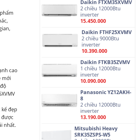
Daikin FTXM35XVMV
2 chiều 12000Btu
n phẩm
inverter
hác,
15.450.000
gian,
Daikin FTHF25XVMV
2 chiều 9000Btu
inverter
10.390.000
Daikin FTKB35ZVMV
1 chiều 12000Btu
lạnh cao
inverter
ệ mới
10.090.000
 độ
Panasonic YZ12AKH-
F35XVMV
8
2 chiều 12000Btu
 kế đẹp
inverter
ẽ được
13.190.000
i nhất.
Mitsubishi Heavy
SRK35ZSPS-W5