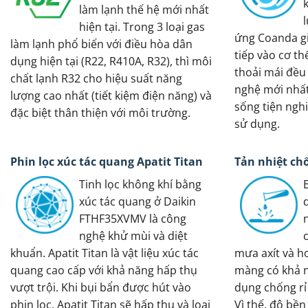
làm lạnh thế hệ mới nhất
hiện tại. Trong 3 loại gas
ứng Coanda gi
làm lạnh phổ biến với điều hòa dân
tiếp vào cơ th
dụng hiện tại (R22, R410A, R32), thì môi
thoải mái đều
chất lạnh R32 cho hiệu suất năng
nghệ mới nhất
lượng cao nhất (tiết kiệm điện năng) và
sống tiện ngh
đặc biệt thân thiện với môi trường.
sử dụng.
Phin lọc xúc tác quang Apatit Titan
Tản nhiệt ch
Tinh lọc không khí bằng
xúc tác quang ở Daikin
FTHF35XVMV là công
nghệ khử mùi và diệt
khuẩn. Apatit Titan là vật liệu xúc tác
mưa axít và hơ
quang cao cấp với khả năng hấp thụ
màng có khả 
vượt trội. Khi bụi bẩn được hút vào
dụng chống rỉ
phin lọc, Apatit Titan sẽ hấp thu và loại
Vì thế, độ bề