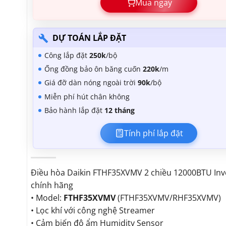
Mua ngay
DỰ TOÁN LẮP ĐẶT
Công lắp đặt
250k
/bộ
Ống đồng bảo ôn băng cuốn
220k
/m
Giá đỡ dàn nóng ngoài trời
90k
/bộ
Miễn phí hút chân không
Bảo hành lắp đặt
12 tháng
Tính phí lắp đặt
Điều hòa Daikin FTHF35XVMV 2 chiều 12000BTU Inv
chính hãng
• Model:
FTHF35XVMV
(FTHF35XVMV/RHF35XVMV)
• Lọc khí với công nghệ Streamer
• Cảm biến độ ẩm Humidity Sensor