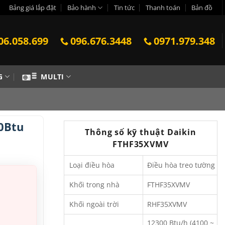
Bảng giá lắp đặt
Bảo hành
Tin tức
Thanh toán
Bản đồ
06.058.699
096.676.3448
0971.979.348
G
MULTI
0Btu
Thông số kỹ thuật Daikin
FTHF35XVMV
Loại điều hòa
Điều hòa treo tường
Khối trong nhà
FTHF35XVMV
Khối ngoài trời
RHF35XVMV
12300 Btu/h (4100 ~