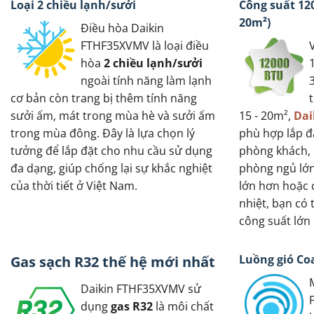
Loại 2 chiều lạnh/sưởi
Công suất 120
20m²)
Điều hòa Daikin
FTHF35XVMV là loại điều
hòa
2 chiều lạnh/sưởi
ngoài tính năng làm lạnh
cơ bản còn trang bị thêm tính năng
sưởi ấm, mát trong mùa hè và sưởi ấm
15 - 20m²,
Dai
trong mùa đông. Đây là lựa chọn lý
phù hợp lắp đ
tưởng để lắp đặt cho nhu cầu sử dụng
phòng khách, 
đa dạng, giúp chống lại sự khắc nghiệt
phòng ngủ lớn
của thời tiết ở Việt Nam.
lớn hơn hoặc 
nhiệt, bạn có
công suất lớn
Luồng gió C
Gas sạch R32 thế hệ mới nhất
Daikin FTHF35XVMV sử
dụng
gas R32
là môi chất