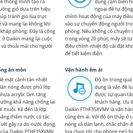
kế thông minh tạo ra
dụng cảm biến 
luồng gió dựa trên hiệu
ngoại để tự động
úp tránh gió lùa trực
chỉnh hoạt động của máy điề
ể và mang lại không khí
vào sự chuyển động người tr
 khắp phòng. Đây là công
phòng. Nếu không có chuyển
 ở Daikin mang lại cuộc
trong vòng 20 phút, máy sẽ t
i và thoải mái cho người
điều chỉnh nhiệt độ cài đặt kh
để tiết kiệm điện.
ống ăn mòn
Vận hành êm ái
Bề mặt cánh tản nhiệt
Độ ồn trong quá 
dàn nóng được phủ lớp
dụng là vấn đề l
nhựa acrylic làm tăng
được sự quan tâ
cường khả năng chống lại
khách hàng. Ưu 
i muối. Kế đến là lớp
Daikin FTHF35XVMV là vận hà
năng thấm nước có tác
cùng êm ái. Với độ ồn thấp ở 
 sét gây ra do nước đọng.
nóng và dàn lạnh, chắc chắn đ
n của Daikin FTHF35XVMV
lựa chọn tốt cho phòng ngủ h