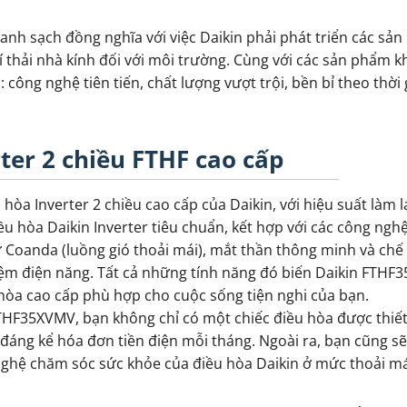
xanh sạch đồng nghĩa với việc Daikin phải phát triển các sả
í thải nhà kính đối với môi trường. Cùng với các sản phẩm k
ông nghệ tiên tiến, chất lượng vượt trội, bền bỉ theo thời 
ter 2 chiều FTHF cao cấp
 hòa Inverter 2 chiều cao cấp của Daikin, với hiệu suất làm 
ều hòa Daikin Inverter tiêu chuẩn, kết hợp với các công ngh
 Coanda (luồng gió thoải mái), mắt thần thông minh và chế
kiệm điện năng. Tất cả những tính năng đó biến Daikin FTH
hòa cao cấp phù hợp cho cuộc sống tiện nghi của bạn.
THF35XVMV, bạn không chỉ có một chiếc điều hòa được thiết
 đáng kể hóa đơn tiền điện mỗi tháng. Ngoài ra, bạn cũng s
ghệ chăm sóc sức khỏe của điều hòa Daikin ở mức thoải má