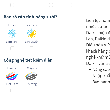
Bạn có cần tính năng sưởi?
Liên tục nằm
1 chiều
2 chiều
nhiều sự tin
Daikin hiện 
Lan, Daikin 
Làm lạnh
Lạnh/sưởi
Điều hòa VIP
khách hàng b
nghệ khử mùi
Công nghệ tiết kiệm điện
Daikin vẫn s
Inverter
Máy cơ
¬ Nâng cao t
¬ Nhập khẩu 
¬ Bảo hành t
Tiết kiệm
Thường