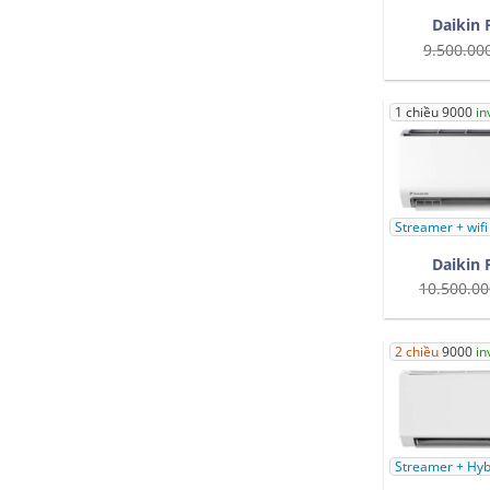
Daikin
9.500.00
1 chiều 9000
in
Streamer + wifi
Daikin
10.500.00
2 chiều
9000
in
Streamer + Hyb