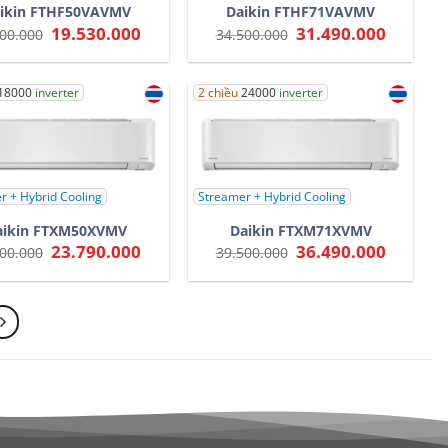
ikin FTHF50VAVMV
Daikin FTHF71VAVMV
Giá
19.530.000
Giá
Giá
31.490.000
Giá
00.000
34.500.000
gốc
hiện
gốc
hiện
là:
tại
là:
tại
22.500.000.
là:
34.500.000.
là:
19.530.000.
31.490.0
18000
inverter
2 chiều
24000
inverter
r + Hybrid Cooling
Streamer + Hybrid Cooling
aikin FTXM50XVMV
Daikin FTXM71XVMV
Giá
23.790.000
Giá
Giá
36.490.000
Giá
00.000
39.500.000
gốc
hiện
gốc
hiện
là:
tại
là:
tại
26.500.000.
là:
39.500.000.
là:
23.790.000.
36.490.0