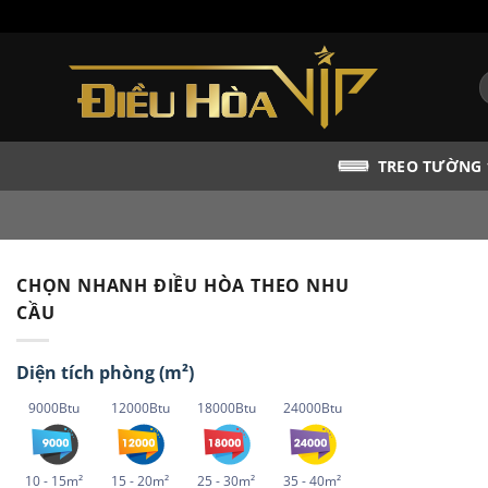
Bỏ
qua
nội
T
dung
k
TREO TƯỜNG
CHỌN NHANH ĐIỀU HÒA THEO NHU
CẦU
Diện tích phòng (m²)
9000Btu
12000Btu
18000Btu
24000Btu
10 - 15m²
15 - 20m²
25 - 30m²
35 - 40m²