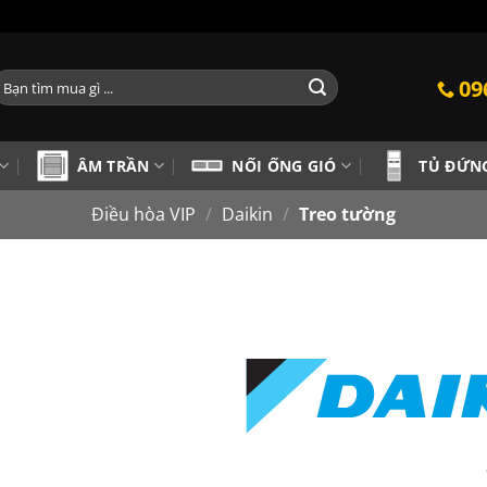
ìm
09
iếm:
ÂM TRẦN
NỐI ỐNG GIÓ
TỦ ĐỨN
Điều hòa VIP
/
Daikin
/
Treo tường