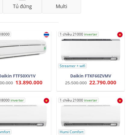
Tủ đứng
Multi
 18000
1 chiều 21000
inverter
Streamer + wifi
Daikin FTF50XV1V
Daikin FTKF60ZVMV
Giá
13.890.000
Giá
Giá
22.790.000
Giá
00.000
25.500.000
gốc
hiện
gốc
hiện
là:
tại
là:
tại
15.500.000.
là:
25.500.000.
là:
13.890.000.
22.790.0
 18000
inverter
1 chiều 21000
inverter
mfort
Humi Comfort