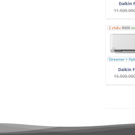
Daikin
11.500.00
2 chiều
9000
in
Streamer + Hyb
Daikin
15.500.00