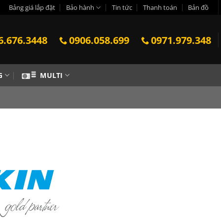
Bảng giá lắp đặt
Bảo hành
Tin tức
Thanh toán
Bản đồ
6.676.3448
0906.058.699
0971.979.348
G
MULTI