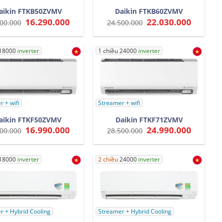
aikin FTKB50ZVMV
Daikin FTKB60ZVMV
Giá
16.290.000
Giá
Giá
22.030.000
Giá
00.000
24.500.000
gốc
hiện
gốc
hiện
là:
tại
là:
tại
18.500.000.
là:
24.500.000.
là:
16.290.000.
22.030.0
 18000
inverter
1 chiều 24000
inverter
 + wifi
Streamer + wifi
aikin FTKF50ZVMV
Daikin FTKF71ZVMV
Giá
16.990.000
Giá
Giá
24.990.000
Giá
00.000
28.500.000
gốc
hiện
gốc
hiện
là:
tại
là:
tại
19.500.000.
là:
28.500.000.
là:
16.990.000.
24.990.0
18000
inverter
2 chiều
24000
inverter
r + Hybrid Cooling
Streamer + Hybrid Cooling