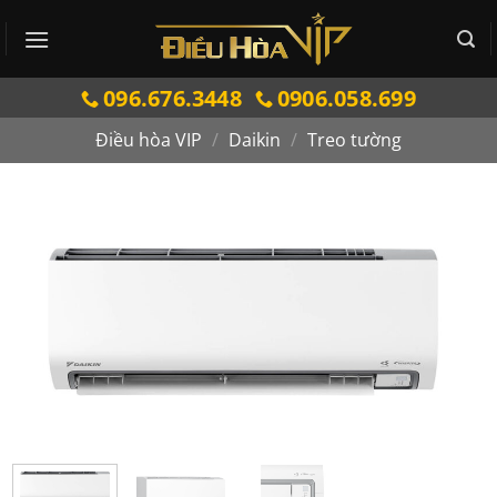
Bỏ
qua
nội
096.676.3448
0906.058.699
dung
Điều hòa VIP
/
Daikin
/
Treo tường