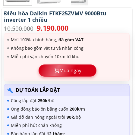
Điều hòa Daikin FTKF25ZVMV 9000Btu
inverter 1 chiều
9.190.000
Giá
Giá
10.500.000
gốc
hiện
là:
tại
Mới 100%, chính hãng,
đã gồm VAT
10.500.000.
là:
Không bao gồm vật tư và nhân công
9.190.000.
Miễn phí vận chuyển 10km từ kho
Mua ngay
DỰ TOÁN LẮP ĐẶT
Công lắp đặt
250k
/bộ
Ống đồng bảo ôn băng cuốn
200k
/m
Giá đỡ dàn nóng ngoài trời
90k
/bộ
Miễn phí hút chân không
Bảo hành lắp đặt
12 tháng