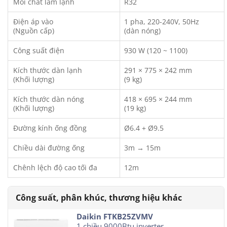
Môi chất làm lạnh
R32
Điện áp vào
1 pha, 220-240V, 50Hz
(Nguồn cấp)
(dàn nóng)
Công suất điện
930 W (120 ~ 1100)
Kích thước dàn lạnh
291 × 775 × 242 mm
(Khối lượng)
(9 kg)
Kích thước dàn nóng
418 × 695 × 244 mm
(Khối lượng)
(19 kg)
Đường kính ống đồng
Ø6.4 + Ø9.5
Chiều dài đường ống
3m → 15m
Chênh lệch độ cao tối đa
12m
Daikin FTKB25ZVMV
1 chiều 9000Btu inverter