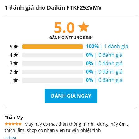
1 đánh giá cho
Daikin FTKF25ZVMV
5.0
ĐÁNH GIÁ TRUNG BÌNH
100%
| 1 đánh giá
5
0%
| 0 đánh giá
4
0%
| 0 đánh giá
3
0%
| 0 đánh giá
2
0%
| 0 đánh giá
1
ĐÁNH GIÁ NGAY
Thảo My
Máy này có mắt thần thông minh , dùng máy êm ,
thích lắm, shop có nhân viên tư vấn nhiệt tình
Được xếp
hạng
5
5
sao
Trả lời