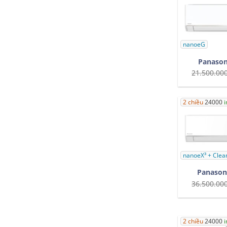
nanoeG
Panason
21.500.00
2 chiều
24000
i
nanoeX³ + Clean
Panason
36.500.00
2 chiều
24000
i