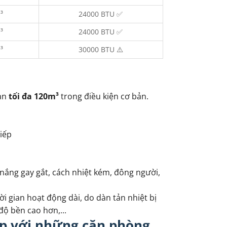
³
24000 BTU ✅
³
24000 BTU ✅
³
30000 BTU ⚠️
ian
tối đa 120m³
trong điều kiện cơ bản.
tiếp
 nắng gay gắt, cách nhiệt kém, đông người,
ời gian hoạt động dài, do dàn tản nhiệt bị
ộ bền cao hơn,...
p với những căn phòng