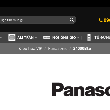
ìm
09
iếm:
ÂM TRẦN
NỐI ỐNG GIÓ
TỦ ĐỨN
Điều hòa VIP
/
Panasonic
/
24000Btu