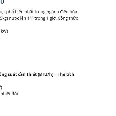
TU
iệt phổ biến nhất trong ngành điều hòa.
45kg) nước lên 1°F trong 1 giờ. Công thức
 kW)
ông suất cần thiết (BTU/h) = Thể tích
³)
 nhiệt đới