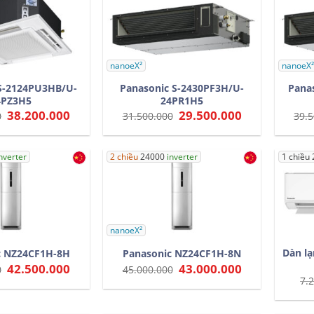
nanoeX²
nanoeX²
S-2124PU3HB/U-
Panasonic S-2430PF3H/U-
Pana
4PZ3H5
24PR1H5
Giá
38.200.000
Giá
Giá
29.500.000
Giá
0
31.500.000
39.5
gốc
hiện
gốc
hiện
là:
tại
là:
tại
41.000.000.
là:
31.500.000.
là:
38.200.000.
29.500.000.
nverter
2 chiều
24000
inverter
1 chiều
nanoeX²
Dàn lạ
c NZ24CF1H-8H
Panasonic NZ24CF1H-8N
Giá
42.500.000
Giá
Giá
43.000.000
Giá
0
45.000.000
gốc
hiện
gốc
hiện
7.
là:
tại
là:
tại
44.500.000.
là:
45.000.000.
là:
42.500.000.
43.000.000.