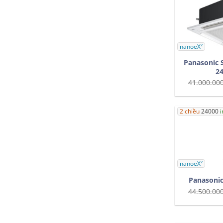
nanoeX²
Panasonic 
2
41.000.00
2 chiều
24000
i
nanoeX²
Panasoni
44.500.00