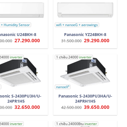
 + Humidity Sensor
wifi + nanoeG + aerowings
anasonic U24BKH-8
Panasonic YZ24BKH-8
Giá
27.290.000
Giá
Giá
29.290.000
Giá
00.000
31.500.000
gốc
hiện
gốc
hiện
là:
tại
là:
tại
29.500.000.
là:
31.500.000.
là:
27.290.000.
29.290.0
 24000
inverter
1 chiều 24000
inverter
nanoeX³
sonic S-2430PU3H/U-
Panasonic S-2430PU3HA/U-
24PR1H5
24PRH1H5
Giá
32.650.000
Giá
Giá
39.650.000
Giá
00.000
42.500.000
gốc
hiện
gốc
hiện
là:
tại
là:
tại
36.500.000.
là:
42.500.000.
là:
32.650.000.
39.650.0
24000
inverter
1 chiều 24000Btu
inverter