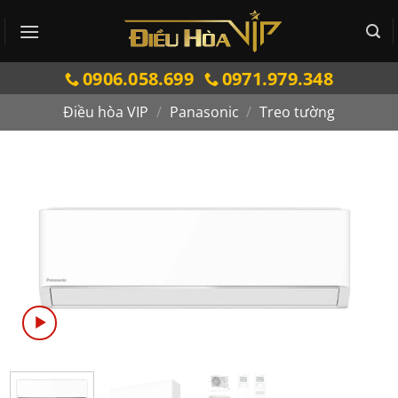
Bỏ
qua
nội
0906.058.699
0971.979.348
dung
Điều hòa VIP
/
Panasonic
/
Treo tường