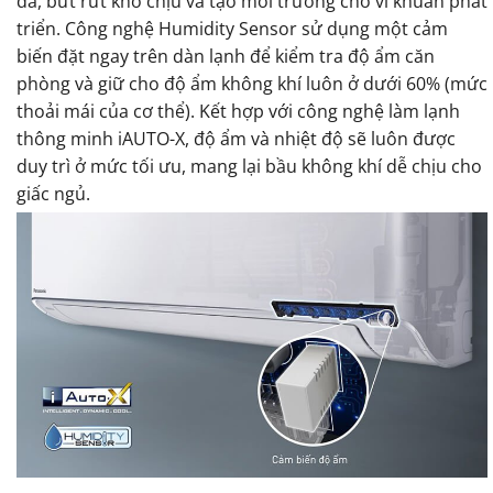
da, bứt rứt khó chịu và tạo môi trường cho vi khuẩn phát
triển. Công nghệ Humidity Sensor sử dụng một cảm
biến đặt ngay trên dàn lạnh để kiểm tra độ ẩm căn
phòng và giữ cho độ ẩm không khí luôn ở dưới 60% (mức
thoải mái của cơ thể). Kết hợp với công nghệ làm lạnh
thông minh iAUTO-X, độ ẩm và nhiệt độ sẽ luôn được
duy trì ở mức tối ưu, mang lại bầu không khí dễ chịu cho
giấc ngủ.