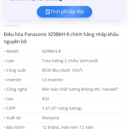
Tính phí lắp đặt
Điều hòa Panasonic XZ9BKH-8 chính hãng nhập khẩu
nguyên bộ
• Model
XZ9BKH-8
• Loại
Treo tường 2 chiều lạnh/sưởi
• Công suất
8530 Btu (dưới 15m²)
• Inverter
Có Inverter
• Công nghệ
Đèn báo chất lượng không khí, nanoeX³
• Gas
R32
• CSPF
7.61 (5* năng lượng)
• Xuất xứ
Malaysia
• Bảo hành
12 tháng, máy nén 12 năm