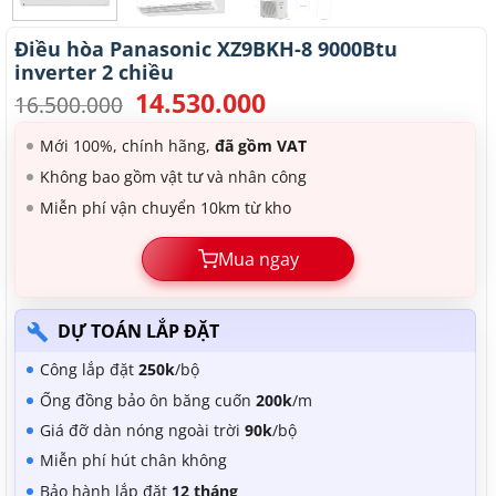
Điều hòa Panasonic XZ9BKH-8 9000Btu
inverter 2 chiều
14.530.000
Giá
Giá
16.500.000
gốc
hiện
là:
tại
Mới 100%, chính hãng,
đã gồm VAT
16.500.000.
là:
Không bao gồm vật tư và nhân công
14.530.000.
Miễn phí vận chuyển 10km từ kho
Mua ngay
DỰ TOÁN LẮP ĐẶT
Công lắp đặt
250k
/bộ
Ống đồng bảo ôn băng cuốn
200k
/m
Giá đỡ dàn nóng ngoài trời
90k
/bộ
Miễn phí hút chân không
Bảo hành lắp đặt
12 tháng