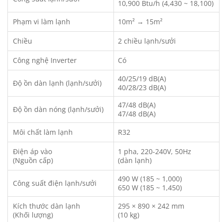
10,900 Btu/h (4,430 ~ 18,100)
Phạm vi làm lạnh
10m² → 15m²
Chiều
2 chiều lạnh/sưởi
Công nghệ Inverter
Có
40/25/19 dB(A)
Độ ồn dàn lạnh (lạnh/sưởi)
40/28/23 dB(A)
47/48 dB(A)
Độ ồn dàn nóng (lạnh/sưởi)
47/48 dB(A)
Môi chất làm lạnh
R32
Điện áp vào
1 pha, 220-240V, 50Hz
(Nguồn cấp)
(dàn lạnh)
490 W (185 ~ 1,000)
Công suất điện lạnh/sưởi
650 W (185 ~ 1,450)
Kích thước dàn lạnh
295 × 890 × 242 mm
(Khối lượng)
(10 kg)