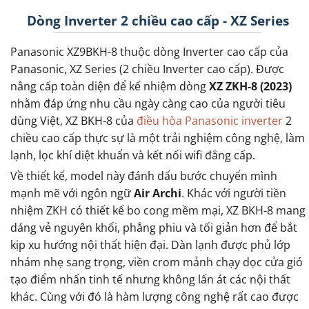
Dòng Inverter 2 chiều cao cấp - XZ Series
Panasonic XZ9BKH-8 thuộc dòng Inverter cao cấp của
Panasonic, XZ Series (2 chiều Inverter cao cấp). Được
nâng cấp toàn diện để kế nhiệm dòng
XZ ZKH-8 (2023)
nhằm đáp ứng nhu cầu ngày càng cao của người tiêu
dùng Việt, XZ BKH-8 của
điều hòa Panasonic inverter
2
chiều cao cấp thực sự là một trải nghiệm công nghệ, làm
lạnh, lọc khí diệt khuẩn và kết nối wifi đẳng cấp.
Về thiết kế, model này đánh dấu bước chuyển mình
mạnh mẽ với ngôn ngữ
Air Archi
. Khác với người tiền
nhiệm ZKH có thiết kế bo cong mềm mại, XZ BKH-8 mang
dáng vẻ nguyên khối, phẳng phiu và tối giản hơn để bắt
kịp xu hướng nội thất hiện đại. Dàn lạnh được phủ lớp
nhám nhẹ sang trọng, viền crom mảnh chạy dọc cửa gió
tạo điểm nhấn tinh tế nhưng không lấn át các nội thất
khác. Cùng với đó là hàm lượng công nghệ rất cao được