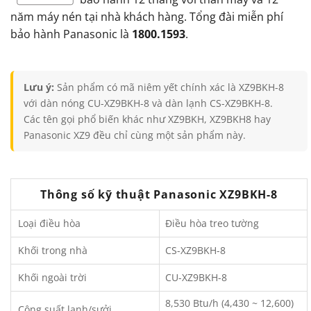
năm máy nén tại nhà khách hàng. Tổng đài miễn phí
bảo hành Panasonic là
1800.1593
.
Lưu ý:
Sản phẩm có mã niêm yết chính xác là XZ9BKH-8
với dàn nóng CU-XZ9BKH-8 và dàn lạnh CS-XZ9BKH-8.
Các tên gọi phổ biến khác như XZ9BKH, XZ9BKH8 hay
Panasonic XZ9 đều chỉ cùng một sản phẩm này.
Thông số kỹ thuật Panasonic XZ9BKH-8
Loại điều hòa
Điều hòa treo tường
Khối trong nhà
CS-XZ9BKH-8
Khối ngoài trời
CU-XZ9BKH-8
8,530 Btu/h (4,430 ~ 12,600)
Công suất lạnh/sưởi