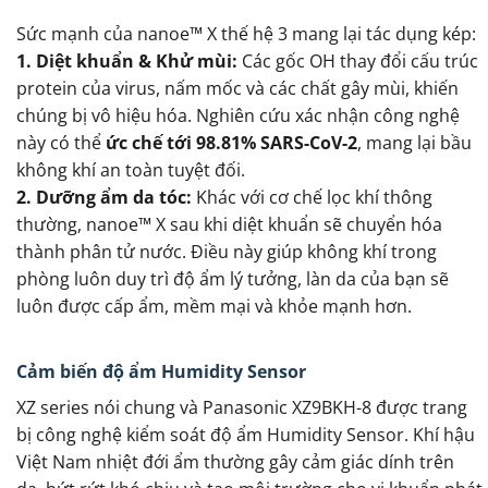
Sức mạnh của nanoe™ X thế hệ 3 mang lại tác dụng kép:
1. Diệt khuẩn & Khử mùi:
Các gốc OH thay đổi cấu trúc
protein của virus, nấm mốc và các chất gây mùi, khiến
chúng bị vô hiệu hóa. Nghiên cứu xác nhận công nghệ
này có thể
ức chế tới 98.81% SARS-CoV-2
, mang lại bầu
không khí an toàn tuyệt đối.
2. Dưỡng ẩm da tóc:
Khác với cơ chế lọc khí thông
thường, nanoe™ X sau khi diệt khuẩn sẽ chuyển hóa
thành phân tử nước. Điều này giúp không khí trong
phòng luôn duy trì độ ẩm lý tưởng, làn da của bạn sẽ
luôn được cấp ẩm, mềm mại và khỏe mạnh hơn.
Cảm biến độ ẩm Humidity Sensor
XZ series nói chung và Panasonic XZ9BKH-8 được trang
bị công nghệ kiểm soát độ ẩm Humidity Sensor. Khí hậu
Việt Nam nhiệt đới ẩm thường gây cảm giác dính trên