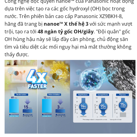
Công nghệ độc quyền nanoe™ của Panasonic hoạt động
dựa trên việc tạo ra các gốc hydroxyl (OH) bọc trong
nước. Trên phiên bản cao cấp Panasonic XZ9BKH-8,
hãng đã trang bị
nanoe™ X thế hệ 3
với sức mạnh vượt
trội, tạo ra tới
48 ngàn tỷ gốc OH/giây
. "Đội quân" gốc
OH hùng hậu này sẽ lấp đầy căn phòng, chủ động săn
tìm và tiêu diệt các mối nguy hại mà mắt thường không
thấy được.