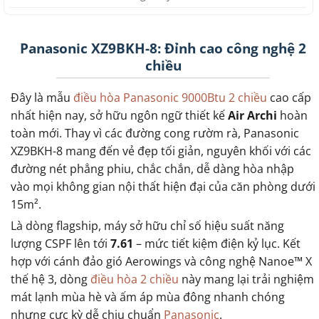
Panasonic XZ9BKH-8: Đỉnh cao công nghệ 2
chiều
Đây là mẫu
điều hòa Panasonic 9000Btu 2 chiều
cao cấp
nhất hiện nay, sở hữu ngôn ngữ thiết kế
Air Archi
hoàn
toàn mới. Thay vì các đường cong rườm rà, Panasonic
XZ9BKH-8 mang đến vẻ đẹp tối giản, nguyên khối với các
đường nét phẳng phiu, chắc chắn, dễ dàng hòa nhập
vào mọi không gian nội thất hiện đại của căn phòng dưới
15m².
Là dòng flagship, máy sở hữu chỉ số hiệu suất năng
lượng CSPF lên tới
7.61
– mức tiết kiệm điện kỷ lục. Kết
hợp với cánh đảo gió Aerowings và công nghệ Nanoe™ X
thế hệ 3, dòng
điều hòa 2 chiều
này mang lại trải nghiệm
mát lạnh mùa hè và ấm áp mùa đông nhanh chóng
nhưng cực kỳ dễ chịu chuẩn
Panasonic
.