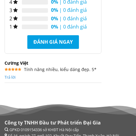
0%
| 0 đánh giá
4
0%
| 0 đánh giá
3
0%
| 0 đánh giá
2
0%
| 0 đánh giá
1
ĐÁNH GIÁ NGAY
Cường Việt
Tính năng nhiều, kiểu dáng đẹp. 5*
Được xếp
Trả lời
hạng
5
5
sao
Công ty TNHH Đầu tư Phát triển Đại Gia