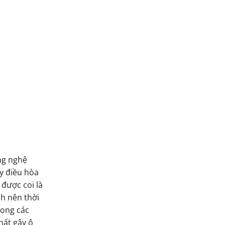
ng nghệ
y điều hòa
được coi là
nh nên thời
rong các
hất gây ô