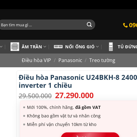
ìm
09
iếm:
ÂM TRẦN
NỐI ỐNG GIÓ
TỦ ĐỨN
Điều hòa VIP
/
Panasonic
/
Treo tường
Điều hòa Panasonic U24BKH-8 240
inverter 1 chiều
27.290.000
Giá
Giá
29.500.000
gốc
hiện
là:
tại
Mới 100%, chính hãng,
đã gồm VAT
29.500.000.
là:
Không bao gồm vật tư và nhân công
27.290.000.
Miễn phí vận chuyển 10km từ kho