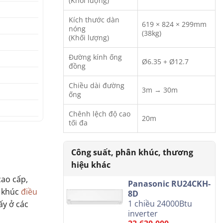
(Khối lượng)
Kích thước dàn
619 × 824 × 299mm
nóng
(38kg)
(Khối lượng)
Đường kính ống
Ø6.35 + Ø12.7
đồng
Chiều dài đường
3m → 30m
ống
Chênh lệch độ cao
20m
tối đa
ao cấp,
Panasonic RU24CKH-
n khúc
điều
8D
1 chiều 24000Btu
ấy ở các
inverter