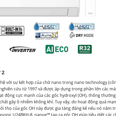
 2
ghệ với sự kết hợp của chữ nano trong nano technology (cô
c nghiên cứu từ 1997 và được áp dụng trong phần lớn các má
ạt động cực mạnh của các gốc hydroxyl (OH), thông thường 
u chất gây ô nhiễm không khí. Tuy vậy, do hoạt động quá mạ
 Tuổi thọ của gốc OH này được gia tăng đáng kể nếu nó nằm t
sonic U24BKH-8, nanoe™ tạo ra gốc OH giúp tiêu diệt các c