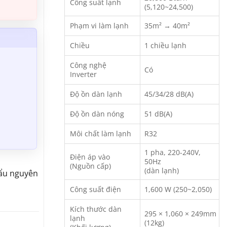
Công suất lạnh
(5,120~24,500)
Phạm vi làm lạnh
35m² → 40m²
Chiều
1 chiều lạnh
Công nghệ
Có
Inverter
Độ ồn dàn lạnh
45/34/28 dB(A)
Độ ồn dàn nóng
51 dB(A)
Môi chất làm lạnh
R32
1 pha, 220-240V,
Điện áp vào
50Hz
(Nguồn cấp)
(dàn lạnh)
ẩu nguyên
Công suất điện
1,600 W (250~2,050)
Kích thước dàn
295 × 1,060 × 249mm
lạnh
(12kg)