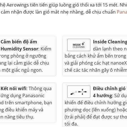
ệ Aerowings tiên tiến giúp luồng gió thổi xa tới 15 mét. Nh
vẫn cảm nhận được làn gió mát nhẹ nhàng, dễ chịu chuẩn
Pana
Cảm biến độ ẩm
Inside Cleanin
Humidity Sensor
: Kiểm
dàn lạnh theo 
trong phòng ở ngưỡng
bằng cách khử ẩm bên trong
ng lại cảm giác dễ chịu
và giải phóng các hạt nanoeX
à một giấc ngủ ngon.
chế các tác nhân gây ô nhiễm
Kết nối wifi
: Thông qua
Điều chỉnh gió
ứng dụng Panasonic
4 hướng
: Sử d
ud trên smartphone, bạn
khiển để điều chỉnh hướng gi
ng điều khiển máy và
phương dọc (lên xuống) hoặ
n năng tiêu thụ.
(trái phải) để đạt được sự th
tối đa.