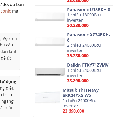
23.630.000
ờ đó, dù bạn
Panasonic U18BKH-8
sonic
mà
1 chiều 18000Btu
inverter
20.230.000
Panasonic XZ24BKH-
g
: Vệ sinh
8
nhu cầu
2 chiều 24000Btu
inverter
 dàn lạnh
35.230.000
 để ức
.
Daikin FTKY71ZVMV
1 chiều 24000Btu
inverter
33.890.000
 tự động
ụng điều
Mitsubishi Heavy
ó theo
SRK24YXS-W5
1 chiều 24000Btu
c ngang
inverter
oải mái
23.690.000