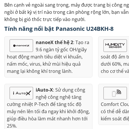
Bên cạnh vẻ ngoài sang trọng, máy được trang bị công ngh
ngồi ở bất kỳ vị trí nào trong căn phòng rộng lớn, bạn 
không bị gió thốc trực tiếp vào người.
Tính năng nổi bật Panasonic U24BKH-8
nanoeX thế hệ 2
: Tạo ra
9.6 ngàn tỷ gốc OH/giây
hoạt động mạnh tiêu diệt vi khuẩn,
soát độ ẩm 
nấm mốc, virus, khử mùi hiệu quả
dưới 60%, ma
mang lại không khí trong lành.
cho cơ thể v
iAuto-X
: Sử dụng công
nghệ công nghệ tăng
cường nhiệt P-Tech để tăng tốc độ
Comfort Clo
máy nén lên tối đa ngay khi khởi động,
có thể dễ dà
giúp điều hòa làm mát nhanh hơn tới
kiểm soát điệ
25%.