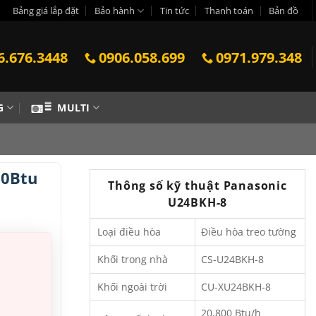
Bảng giá lắp đặt
Bảo hành
Tin tức
Thanh toán
Bản đồ
6.676.3448
0906.058.699
0971.979.348
G
MULTI
00Btu
Thông số kỹ thuật Panasonic
U24BKH-8
Loại điều hòa
Điều hòa treo tường
Khối trong nhà
CS-U24BKH-8
Khối ngoài trời
CU-XU24BKH-8
20,800 Btu/h