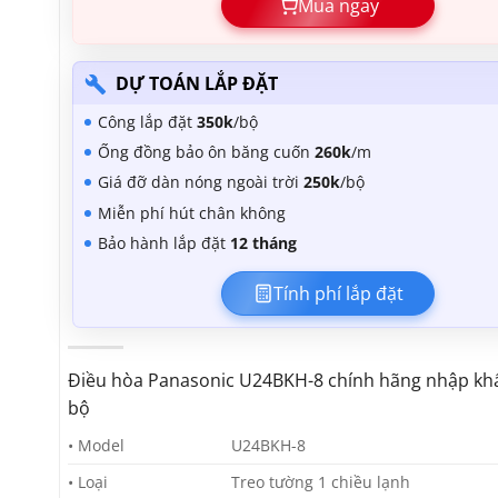
Mua ngay
DỰ TOÁN LẮP ĐẶT
Công lắp đặt
350k
/bộ
Ống đồng bảo ôn băng cuốn
260k
/m
Giá đỡ dàn nóng ngoài trời
250k
/bộ
Miễn phí hút chân không
Bảo hành lắp đặt
12 tháng
Tính phí lắp đặt
Điều hòa Panasonic U24BKH-8 chính hãng nhập kh
bộ
• Model
U24BKH-8
• Loại
Treo tường 1 chiều lạnh