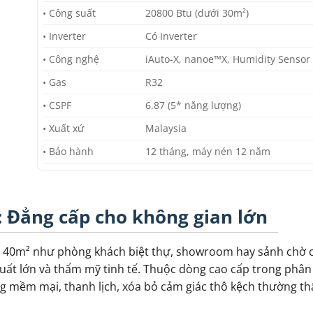
• Công suất
20800 Btu (dưới 30m²)
• Inverter
Có Inverter
• Công nghệ
iAuto-X, nanoe™X, Humidity Sensor
• Gas
R32
• CSPF
6.87 (5* năng lượng)
• Xuất xứ
Malaysia
• Bảo hành
12 tháng, máy nén 12 năm
 Đẳng cấp cho không gian lớn
 40m² như phòng khách biệt thự, showroom hay sảnh chờ c
suất lớn và thẩm mỹ tinh tế. Thuộc dòng cao cấp trong phâ
g mềm mại, thanh lịch, xóa bỏ cảm giác thô kệch thường th