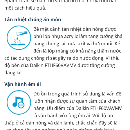
Apatit Titan sẽ hấp thu và loại bỏ mùi hôi và bụi bẩn
một cách hiệu quả.
Tản nhiệt chống ăn mòn
Bề mặt cánh tản nhiệt dàn nóng được
phủ lớp nhựa acrylic làm tăng cường khả
năng chống lại mưa axít và hơi muối. Kế
đến là lớp màng có khả năng thấm nước
có tác dụng chống rỉ sét gây ra do nước đọng. Vì thế,
độ bền của Daikin FTHF60VAVMV được tăng cường
đáng kể.
Vận hành êm ái
Độ ồn trong quá trình sử dụng là vấn đề
luôn nhận được sự quan tâm của khách
hàng. Ưu điểm của Daikin FTHF60VAVMV
là vận hành vô cùng êm ái. Với độ ồn
thấp ở cả dàn nóng và dàn lạnh, chắc chắn đây sẽ là
lựa chọn tốt cho phòng ngủ hoặc phòng sinh hoạt