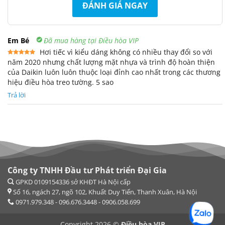
ĐÁNH GIÁ NGAY
Em Bé
Đã mua hàng tại Điều hòa VIP
Hơi tiếc vì kiểu dáng không có nhiều thay đổi so với
năm 2020 nhưng chất lượng mặt nhựa và trình độ hoàn thiện
Được xếp
hạng
5
5
của Daikin luôn luôn thuộc loại đỉnh cao nhất trong các thương
sao
hiệu điều hòa treo tường. 5 sao
Trả lời
Công ty TNHH Đầu tư Phát triển Đại Gia
Copyright 2026 ©
Điều hòa VIP