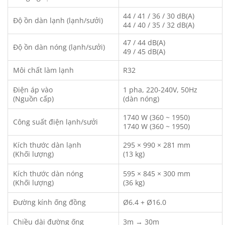
44 / 41 / 36 / 30 dB(A)
Độ ồn dàn lạnh (lạnh/sưởi)
44 / 40 / 35 / 32 dB(A)
47 / 44 dB(A)
Độ ồn dàn nóng (lạnh/sưởi)
49 / 45 dB(A)
Môi chất làm lạnh
R32
Điện áp vào
1 pha, 220-240V, 50Hz
(Nguồn cấp)
(dàn nóng)
1740 W (360 ~ 1950)
Công suất điện lạnh/sưởi
1740 W (360 ~ 1950)
Kích thước dàn lạnh
295 × 990 × 281 mm
(Khối lượng)
(13 kg)
Kích thước dàn nóng
595 × 845 × 300 mm
(Khối lượng)
(36 kg)
Đường kính ống đồng
Ø6.4 + Ø16.0
Chiều dài đường ống
3m → 30m