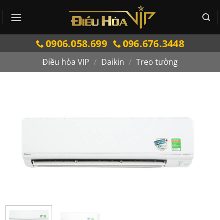
Bỏ
qua
nội
0906.058.699
096.676.3448
dung
Điều hòa VIP
/
Daikin
/
Treo tường