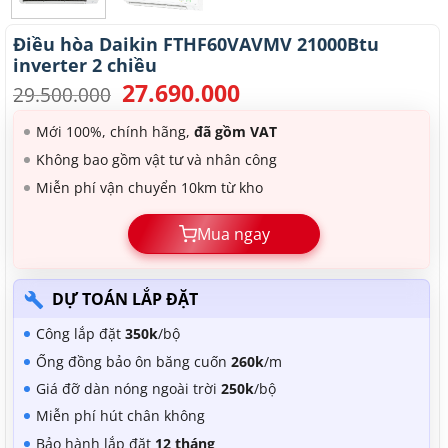
Điều hòa Daikin FTHF60VAVMV 21000Btu
inverter 2 chiều
27.690.000
Giá
Giá
29.500.000
gốc
hiện
là:
tại
Mới 100%, chính hãng,
đã gồm VAT
29.500.000.
là:
Không bao gồm vật tư và nhân công
27.690.000.
Miễn phí vận chuyển 10km từ kho
Mua ngay
DỰ TOÁN LẮP ĐẶT
Công lắp đặt
350k
/bộ
Ống đồng bảo ôn băng cuốn
260k
/m
Giá đỡ dàn nóng ngoài trời
250k
/bộ
Miễn phí hút chân không
Bảo hành lắp đặt
12 tháng