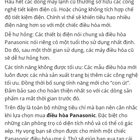
Hầu hết các dòng máy lạnh cũ thường sở hữu các công
nghệ tiết kiệm điện cũ. Hoặc chúng không tích hợp chế
độ tiết kiệm điện. Chính vì thế sẽ khiến tiêu hao nhiều
điện năng hơn so với một chiếc điều hòa mới.
Dễ hư hỏng: Các thiết bị điện nói chung và điều hòa
Panasonic nói riêng có một tuổi thọ sử dụng nhất định.
Do đó, sau một thời gian sử dụng, các máy điều hòa cũ
sẽ dễ hư hỏng hơn.
Các tính năng không được tối ưu: Các mẫu điều hòa mới
luôn được các nhà sản xuất trang bị thêm các công nghệ
tối ưu. Đồng thời bổ sung tính năng mới cho “con út”.
Đảm bảo sao cho hoàn thiện nhất so với các dòng sản
phẩm ra mắt thời gian trước đó.
Trên đây là toàn bộ những tiêu chí mà bạn nên cân nhắc
khi lựa chọn mua
điều hòa Panasonic
. Đặc biệt cho
những căn phòng trọ có diện tích nhỏ và có thể có gác
xép. Hy vọng bạn sẽ chọn được cho mình một chiếc
Panasonic điều hòa ưng ý. Thứ sẽ giúp bạn xua tan cái