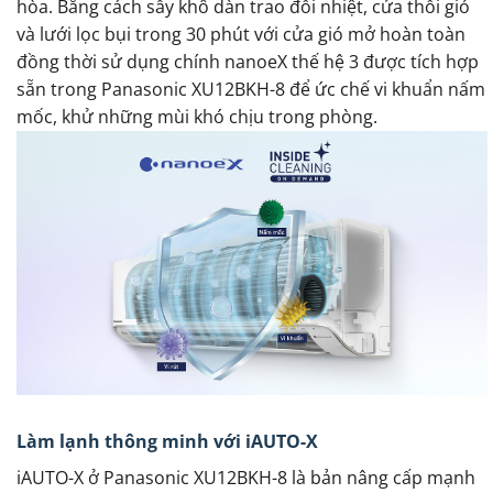
hòa. Bằng cách sấy khô dàn trao đổi nhiệt, cửa thổi gió
và lưới lọc bụi trong 30 phút với cửa gió mở hoàn toàn
đồng thời sử dụng chính nanoeX thế hệ 3 được tích hợp
sẵn trong Panasonic XU12BKH-8 để ức chế vi khuẩn nấm
mốc, khử những mùi khó chịu trong phòng.
Làm lạnh thông minh với iAUTO-X
iAUTO-X ở Panasonic XU12BKH-8 là bản nâng cấp mạnh