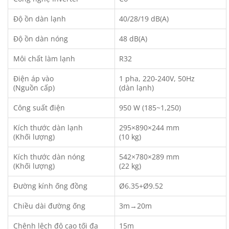
Độ ồn dàn lạnh
40/28/19 dB(A)
Độ ồn dàn nóng
48 dB(A)
Môi chất làm lạnh
R32
Điện áp vào
1 pha, 220-240V, 50Hz
(Nguồn cấp)
(dàn lạnh)
Công suất điện
950 W (185~1,250)
Kích thước dàn lạnh
295×890×244 mm
(Khối lượng)
(10 kg)
Kích thước dàn nóng
542×780×289 mm
(Khối lượng)
(22 kg)
Đường kính ống đồng
Ø6.35+Ø9.52
Chiều dài đường ống
3m→20m
Chênh lệch độ cao tối đa
15m