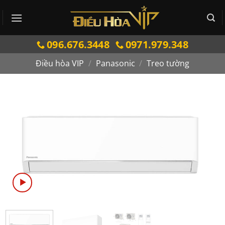
Bỏ
qua
nội
096.676.3448
0971.979.348
dung
Điều hòa VIP
/
Panasonic
/
Treo tường