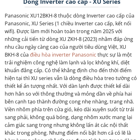
Dòng Inverter cao cấp - XU Series
Panasonic XU12BKH-8 thuộc dòng Inverter cao cấp của
Panasonic, XU Series (1 chiều Inverter cao cấp, kết nối
wifi). Được làm mới hoàn toàn trong năm 2025 với
những cải tiến từ dòng XU ZKH-8 (2023) nhằm đáp ứng
nhu cầu ngày càng cao của người tiêu dùng Việt, XU
BKH-8 của
điều hòa inverter Panasonic
thực sự là một
trải nghiệm công nghệ làm lạnh và lọc không khí, diệt
khuẩn đẳng cấp. Có thể khẳng định cho đến thời điểm
hiện tại thì XU series vẫn là dòng điều hòa treo tường có
thiết kế ấn tượng nhất. Với dàn lạnh được thiết kế dài
hơn hẳn so với thông thường và mỏng dần về phía hai
bên cạnh tạo thành đường cong nhẹ nhàng, trang nhã.
Viền nhôm phía trên cửa gió, kéo dài xuyên suốt từ trái
sang phải, không quá bóng, dạng nhôm xước mang lại
cảm giác sang trọng nhưng không lấn át các nội thất
khác trong phòng. Nhưng điểm nổi bật hơn cả có lẽ là