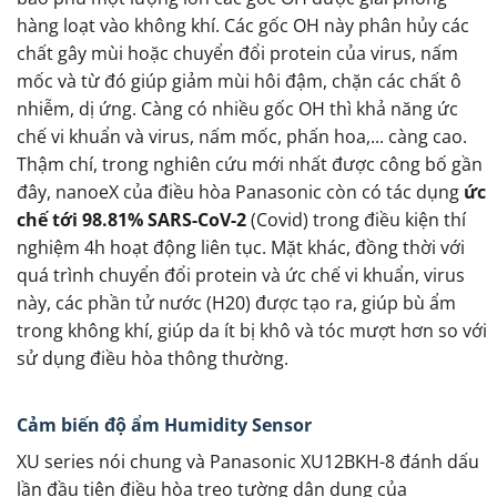
hàng loạt vào không khí. Các gốc OH này phân hủy các
chất gây mùi hoặc chuyển đổi protein của virus, nấm
mốc và từ đó giúp giảm mùi hôi đậm, chặn các chất ô
nhiễm, dị ứng. Càng có nhiều gốc OH thì khả năng ức
chế vi khuẩn và virus, nấm mốc, phấn hoa,... càng cao.
Thậm chí, trong nghiên cứu mới nhất được công bố gần
đây, nanoeX của điều hòa Panasonic còn có tác dụng
ức
chế tới 98.81% SARS-CoV-2
(Covid) trong điều kiện thí
nghiệm 4h hoạt động liên tục. Mặt khác, đồng thời với
quá trình chuyển đổi protein và ức chế vi khuẩn, virus
này, các phần tử nước (H20) được tạo ra, giúp bù ẩm
trong không khí, giúp da ít bị khô và tóc mượt hơn so với
sử dụng điều hòa thông thường.
Cảm biến độ ẩm Humidity Sensor
XU series nói chung và Panasonic XU12BKH-8 đánh dấu
lần đầu tiên điều hòa treo tường dân dụng của