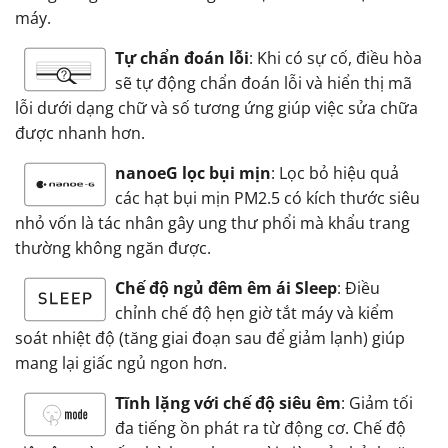
máy.
Tự chẩn đoán lỗi
: Khi có sự cố, điều hòa
sẽ tự động chẩn đoán lỗi và hiển thị mã
lỗi dưới dạng chữ và số tương ứng giúp việc sửa chữa
được nhanh hơn.
nanoeG lọc bụi mịn
: Lọc bỏ hiệu quả
các hạt bụi mịn PM2.5 có kích thước siêu
nhỏ vốn là tác nhân gây ung thư phổi mà khẩu trang
thường không ngăn được.
Chế độ ngủ đêm êm ái Sleep
: Điều
chỉnh chế độ hẹn giờ tắt máy và kiểm
soát nhiệt độ (tăng giai đoạn sau để giảm lạnh) giúp
mang lại giấc ngủ ngon hơn.
Tĩnh lặng với chế độ siêu êm
: Giảm tối
đa tiếng ồn phát ra từ động cơ. Chế độ