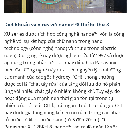
Diệt khuẩn và virus với nanoe™X thế hệ thứ 3
XU series được tích hợp công nghệ nanoe™, vốn là công
nghệ với sự kết hợp của chữ nano trong nano
technology (công nghệ nano) và chữ e trong electric
(điện). Công nghệ này được nghiên cứu từ 1997 và được
áp dụng trong phần lớn các máy điều hòa Panasonic
hiện đại. Công nghệ này dựa trên nguyên lý hoạt động
cực mạnh của các gốc hydroxyl (OH), thông thường
được coi là "chất tẩy rửa" của tầng đối lưu do nó phản
ứng với nhiều chất gây ô nhiễm không khí. Tuy vậy, do
hoạt động quá mạnh nên thời gian tồn tại trong tự
nhiên của các gốc OH lại rất ngắn. Tuổi thọ của gốc OH
này được gia tăng đáng kể nếu nó nằm trong các phân
tử nước có kích thước nano (từ 5 đến 20nm). Ở
Panasonic XU12BKH-8, nanoe™ tạo ra 48 ngàn tỷ gốc