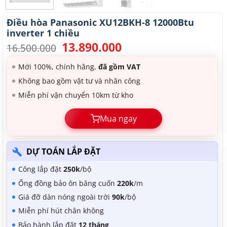
Điều hòa Panasonic XU12BKH-8 12000Btu
inverter 1 chiều
13.890.000
Giá
Giá
16.500.000
gốc
hiện
là:
tại
Mới 100%, chính hãng,
đã gồm VAT
16.500.000.
là:
Không bao gồm vật tư và nhân công
13.890.000.
Miễn phí vận chuyển 10km từ kho
Mua ngay
DỰ TOÁN LẮP ĐẶT
Công lắp đặt
250k
/bộ
Ống đồng bảo ôn băng cuốn
220k
/m
Giá đỡ dàn nóng ngoài trời
90k
/bộ
Miễn phí hút chân không
Bảo hành lắp đặt
12 tháng