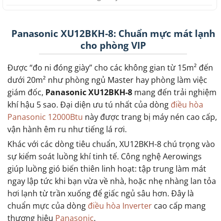
Panasonic XU12BKH-8: Chuẩn mực mát lạnh
cho phòng VIP
Được “đo ni đóng giày” cho các không gian từ 15m² đến
dưới 20m² như phòng ngủ Master hay phòng làm việc
giám đốc,
Panasonic XU12BKH-8
mang đến trải nghiệm
khí hậu 5 sao. Đại diện ưu tú nhất của dòng
điều hòa
Panasonic 12000Btu
này được trang bị máy nén cao cấp,
vận hành êm ru như tiếng lá rơi.
Khác với các dòng tiêu chuẩn, XU12BKH-8 chú trọng vào
sự kiểm soát luồng khí tinh tế. Công nghệ Aerowings
giúp luồng gió biến thiên linh hoạt: tập trung làm mát
ngay lập tức khi bạn vừa về nhà, hoặc nhẹ nhàng lan tỏa
hơi lạnh từ trần xuống để giấc ngủ sâu hơn. Đây là
chuẩn mực của dòng
điều hòa Inverter
cao cấp mang
thương hiệu
Panasonic
.