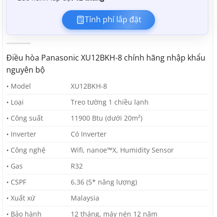
Tính phí lắp đặt
Điều hòa Panasonic XU12BKH-8 chính hãng nhập khẩu
nguyên bộ
• Model
XU12BKH-8
• Loại
Treo tường 1 chiều lạnh
• Công suất
11900 Btu (dưới 20m²)
• Inverter
Có Inverter
• Công nghệ
Wifi, nanoe™X, Humidity Sensor
• Gas
R32
• CSPF
6.36 (5* năng lượng)
• Xuất xứ
Malaysia
• Bảo hành
12 tháng, máy nén 12 năm