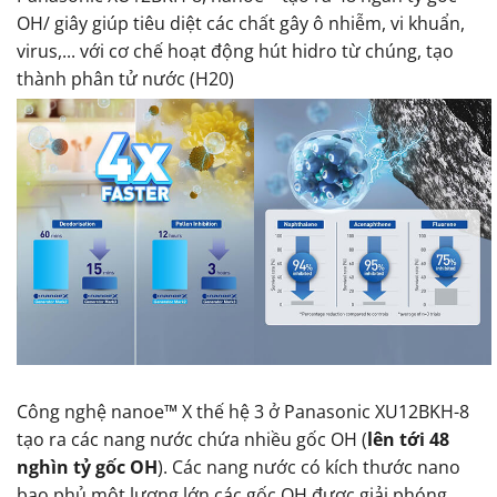
OH/ giây giúp tiêu diệt các chất gây ô nhiễm, vi khuẩn,
virus,... với cơ chế hoạt động hút hidro từ chúng, tạo
thành phân tử nước (H20)
Công nghệ nanoe™ X thế hệ 3 ở Panasonic XU12BKH-8
tạo ra các nang nước chứa nhiều gốc OH (
lên tới 48
nghìn tỷ gốc OH
). Các nang nước có kích thước nano
bao phủ một lượng lớn các gốc OH được giải phóng