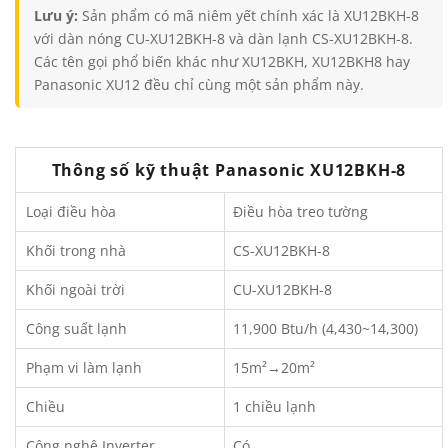
Lưu ý:
Sản phẩm có mã niêm yết chính xác là XU12BKH-8
với dàn nóng CU-XU12BKH-8 và dàn lạnh CS-XU12BKH-8.
Các tên gọi phổ biến khác như XU12BKH, XU12BKH8 hay
Panasonic XU12 đều chỉ cùng một sản phẩm này.
Thông số kỹ thuật Panasonic XU12BKH-8
Loại điều hòa
Điều hòa treo tường
Khối trong nhà
CS-XU12BKH-8
Khối ngoài trời
CU-XU12BKH-8
Công suất lạnh
11,900 Btu/h (4,430~14,300)
Phạm vi làm lạnh
15m²→20m²
Chiều
1 chiều lạnh
Công nghệ Inverter
Có