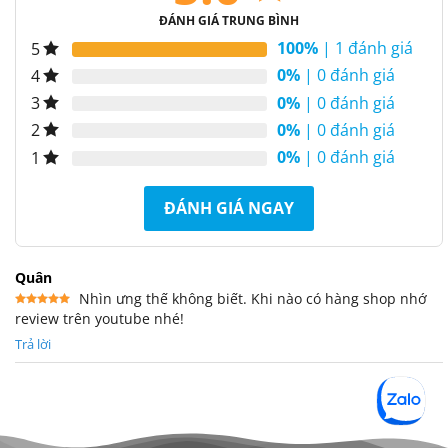
ĐÁNH GIÁ TRUNG BÌNH
100%
| 1 đánh giá
5
0%
| 0 đánh giá
4
0%
| 0 đánh giá
3
0%
| 0 đánh giá
2
0%
| 0 đánh giá
1
ĐÁNH GIÁ NGAY
Quân
Nhìn ưng thế không biết. Khi nào có hàng shop nhớ
review trên youtube nhé!
Được xếp
hạng
5
5
sao
Trả lời