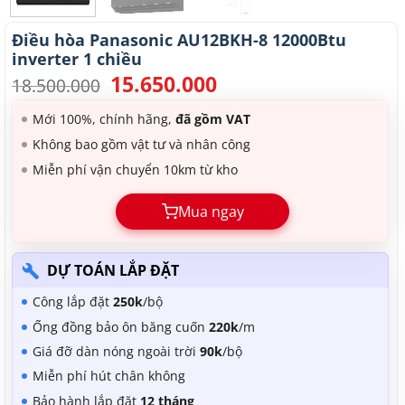
Điều hòa Panasonic AU12BKH-8 12000Btu
inverter 1 chiều
15.650.000
Giá
Giá
18.500.000
gốc
hiện
là:
tại
Mới 100%, chính hãng,
đã gồm VAT
18.500.000.
là:
Không bao gồm vật tư và nhân công
15.650.000.
Miễn phí vận chuyển 10km từ kho
Mua ngay
DỰ TOÁN LẮP ĐẶT
Công lắp đặt
250k
/bộ
Ống đồng bảo ôn băng cuốn
220k
/m
Giá đỡ dàn nóng ngoài trời
90k
/bộ
Miễn phí hút chân không
Bảo hành lắp đặt
12 tháng