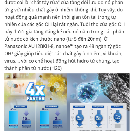
được coi là "chất tẩy rửa" của tầng đối lưu do nó phản
ứng với nhiều chất gây ô nhiễm không khí. Tuy vậy, do
hoạt động quá mạnh nên thời gian tồn tại trong tự
nhiên của các gốc OH lại rất ngắn. Tuổi thọ của gốc OH
này được gia tăng đáng kể nếu nó nằm trong các phân
tử nước có kích thước nano (từ 5 đến 20nm). Ở
Panasonic AU12BKH-8, nanoe™ tạo ra 48 ngàn tỷ gốc
OH/ giây giúp tiêu diệt các chất gây ô nhiễm, vi khuẩn,
virus,... với cơ chế hoạt động hút hidro từ chúng, tạo
thành phân tử nước (H20)