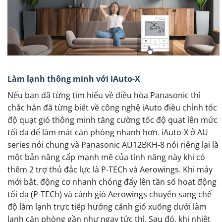
Làm lạnh thông minh với iAuto-X
Nếu bạn đã từng tìm hiểu về điều hòa Panasonic thì
chắc hẳn đã từng biết về công nghệ iAuto điều chỉnh tốc
độ quạt gió thông minh tăng cường tốc độ quạt lên mức
tối đa để làm mát căn phòng nhanh hơn. iAuto-X ở AU
series nói chung và Panasonic AU12BKH-8 nói riêng lại là
một bản nâng cấp mạnh mẽ của tính năng này khi có
thêm 2 trợ thủ đắc lực là P-TECh và Aerowings. Khi máy
mới bật, động cơ nhanh chóng đẩy lên tần số hoạt động
tối đa (P-TECh) và cánh gió Aerowings chuyển sang chế
độ làm lạnh trực tiếp hướng cánh gió xuống dưới làm
lạnh căn phòng gần như ngay tức thì. Sau đó, khi nhiệt