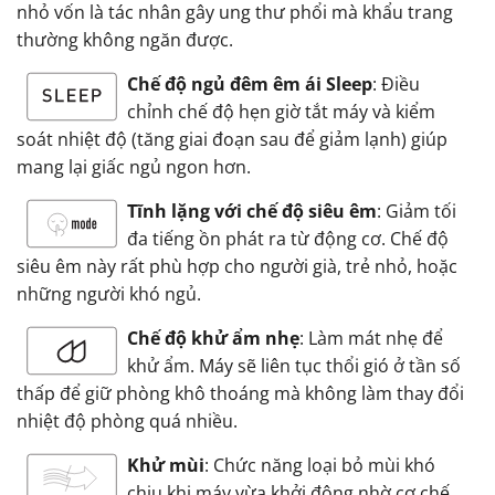
nhỏ vốn là tác nhân gây ung thư phổi mà khẩu trang
thường không ngăn được.
Chế độ ngủ đêm êm ái Sleep
: Điều
chỉnh chế độ hẹn giờ tắt máy và kiểm
soát nhiệt độ (tăng giai đoạn sau để giảm lạnh) giúp
mang lại giấc ngủ ngon hơn.
Tĩnh lặng với chế độ siêu êm
: Giảm tối
đa tiếng ồn phát ra từ động cơ. Chế độ
siêu êm này rất phù hợp cho người già, trẻ nhỏ, hoặc
những người khó ngủ.
Chế độ khử ẩm nhẹ
: Làm mát nhẹ để
khử ẩm. Máy sẽ liên tục thổi gió ở tần số
thấp để giữ phòng khô thoáng mà không làm thay đổi
nhiệt độ phòng quá nhiều.
Khử mùi
: Chức năng loại bỏ mùi khó
chịu khi máy vừa khởi động nhờ cơ chế