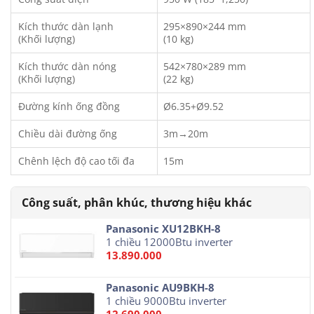
Kích thước dàn lạnh
295×890×244 mm
(Khối lượng)
(10 kg)
Kích thước dàn nóng
542×780×289 mm
(Khối lượng)
(22 kg)
Đường kính ống đồng
Ø6.35+Ø9.52
Chiều dài đường ống
3m→20m
Chênh lệch độ cao tối đa
15m
Panasonic XU12BKH-8
1 chiều 12000Btu inverter
13.890.000
Panasonic AU9BKH-8
1 chiều 9000Btu inverter
12.690.000