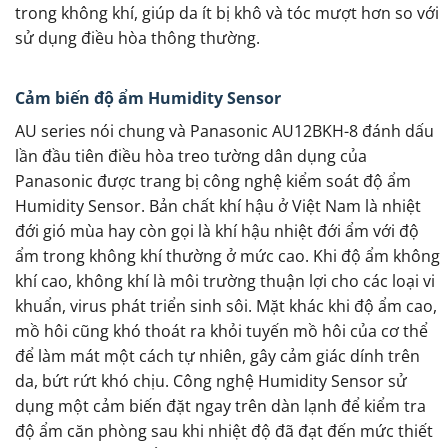
trong không khí, giúp da ít bị khô và tóc mượt hơn so với
sử dụng điều hòa thông thường.
Cảm biến độ ẩm Humidity Sensor
AU series nói chung và Panasonic AU12BKH-8 đánh dấu
lần đầu tiên điều hòa treo tường dân dụng của
Panasonic được trang bị công nghệ kiểm soát độ ẩm
Humidity Sensor. Bản chất khí hậu ở Việt Nam là nhiệt
đới gió mùa hay còn gọi là khí hậu nhiệt đới ẩm với độ
ẩm trong không khí thường ở mức cao. Khi độ ẩm không
khí cao, không khí là môi trường thuận lợi cho các loại vi
khuẩn, virus phát triển sinh sôi. Mặt khác khi độ ẩm cao,
mồ hôi cũng khó thoát ra khỏi tuyến mồ hôi của cơ thể
để làm mát một cách tự nhiên, gây cảm giác dính trên
da, bứt rứt khó chịu. Công nghệ Humidity Sensor sử
dụng một cảm biến đặt ngay trên dàn lạnh để kiểm tra
độ ẩm căn phòng sau khi nhiệt độ đã đạt đến mức thiết