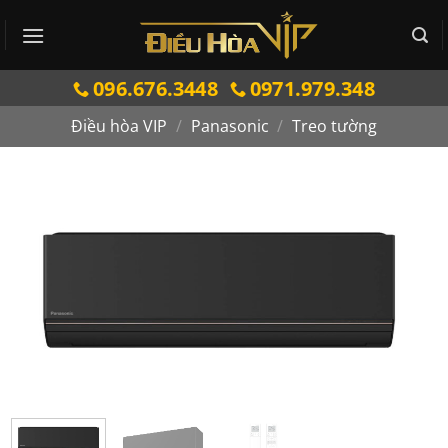
Bỏ
qua
nội
096.676.3448
0971.979.348
dung
Điều hòa VIP
/
Panasonic
/
Treo tường