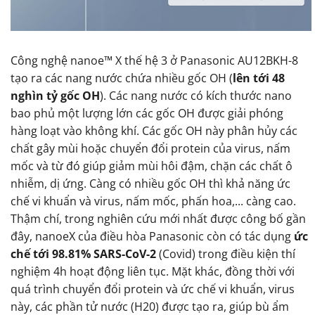
Công nghệ nanoe™ X thế hệ 3 ở Panasonic AU12BKH-8
tạo ra các nang nước chứa nhiều gốc OH (
lên tới 48
nghìn tỷ gốc OH
). Các nang nước có kích thước nano
bao phủ một lượng lớn các gốc OH được giải phóng
hàng loạt vào không khí. Các gốc OH này phân hủy các
chất gây mùi hoặc chuyển đổi protein của virus, nấm
mốc và từ đó giúp giảm mùi hôi đậm, chặn các chất ô
nhiễm, dị ứng. Càng có nhiều gốc OH thì khả năng ức
chế vi khuẩn và virus, nấm mốc, phấn hoa,... càng cao.
Thậm chí, trong nghiên cứu mới nhất được công bố gần
đây, nanoeX của điều hòa Panasonic còn có tác dụng
ức
chế tới 98.81% SARS-CoV-2
(Covid) trong điều kiện thí
nghiệm 4h hoạt động liên tục. Mặt khác, đồng thời với
quá trình chuyển đổi protein và ức chế vi khuẩn, virus
này, các phần tử nước (H20) được tạo ra, giúp bù ẩm