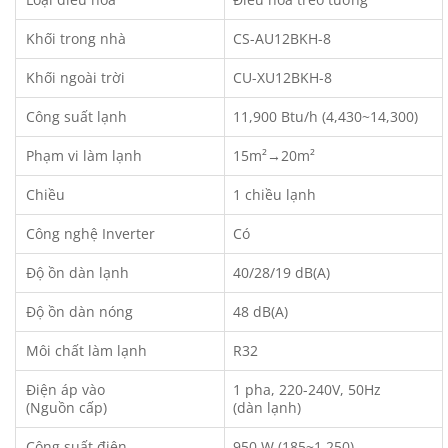
Khối trong nhà
CS-AU12BKH-8
Khối ngoài trời
CU-XU12BKH-8
Công suất lạnh
11,900 Btu/h (4,430~14,300)
Phạm vi làm lạnh
15m²→20m²
Chiều
1 chiều lạnh
Công nghệ Inverter
Có
Độ ồn dàn lạnh
40/28/19 dB(A)
Độ ồn dàn nóng
48 dB(A)
Môi chất làm lạnh
R32
Điện áp vào
1 pha, 220-240V, 50Hz
(Nguồn cấp)
(dàn lạnh)
Công suất điện
950 W (185~1,250)