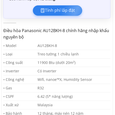
Tính phí lắp đặt
Điều hòa Panasonic AU12BKH-8 chính hãng nhập khẩu
nguyên bộ
• Model
AU12BKH-8
• Loại
Treo tường 1 chiều lạnh
• Công suất
11900 Btu (dưới 20m²)
• Inverter
Có Inverter
• Công nghệ
Wifi, nanoe™X, Humidity Sensor
• Gas
R32
• CSPF
6.42 (5* năng lượng)
• Xuất xứ
Malaysia
• Bảo hành
12 tháng, máy nén 12 năm