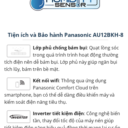
Tiện ích và Bảo hành Panasonic AU12BKH-8
Lớp phủ chống bám bụi
: Quạt lồng sóc
trong quá trình trình hoạt động thường
tích điện nên dễ bám bụi. Lớp phủ này giúp ngăn bụi
tích lũy, bám trên bề mặt.
Kết nối wifi
: Thông qua ứng dụng
Panasonic Comfort Cloud trên
smartphone, bạn có thể dễ dàng điều khiển máy và
kiểm soát điện năng tiêu thụ.
Inverter tiết kiệm điện
: Công nghệ biến
tần, thay đổi tốc độ của máy nén giúp
tiết kiệm điện năng hiệu quả đồng thời mang lại sự ổn