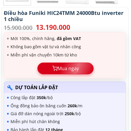
Điều hòa Funiki HIC24TMM 24000Btu inverter
1 chiều
13.190.000
Giá
Giá
15.900.000
gốc
hiện
là:
tại
Mới 100%, chính hãng,
đã gồm VAT
15.900.000.
là:
Không bao gồm vật tư và nhân công
13.190.000.
Miễn phí vận chuyển 10km từ kho
Mua ngay
DỰ TOÁN LẮP ĐẶT
Công lắp đặt
350k
/bộ
Ống đồng bảo ôn băng cuốn
260k
/m
Giá đỡ dàn nóng ngoài trời
250k
/bộ
Miễn phí hút chân không
Bảo hành lắp đặt
12 tháng