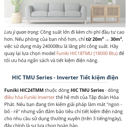
Lưu ý quan trọng:
Công suất lớn đi kèm chi phí đầu tư cao
hơn. Nếu phòng của bạn nhỏ hơn, chỉ
từ 20m² → 30m²
,
việc sử dụng máy 24000Btu là lãng phí công suất. Hãy
quay lại lựa chọn model
Funiki HIC18TMU (18000 Btu)
để
tối ưu hóa ngân sách và tiết kiệm điện năng.
HIC TMU Series - Inverter Tiết kiệm điện
Funiki HIC24TMM
thuộc dòng
HIC TMU Series
- dòng
điều hòa Funiki Inverter
thế hệ mới của Tập đoàn Hòa
Phát. Nếu bạn đang tìm kiếm giải pháp làm mát "ngon -
bổ - rẻ" nhưng vẫn đảm bảo tiêu chí tiết kiệm điện năng
cho nhu cầu sử dụng thường xuyên (trên 3 tiếng/ngày),
đây chính là sự lựa chọn hoàn hảo.