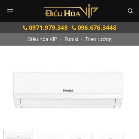
Bỏ
qua
nội
0971.979.348
096.676.3448
dung
Điều hòa VIP
/
Funiki
/
Treo tường