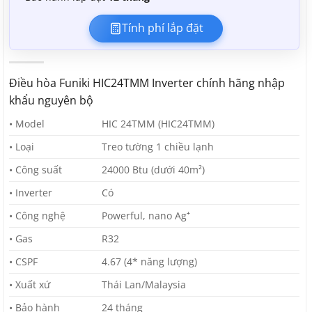
Tính phí lắp đặt
Điều hòa Funiki HIC24TMM Inverter chính hãng nhập
khẩu nguyên bộ
• Model
HIC 24TMM (HIC24TMM)
• Loại
Treo tường 1 chiều lạnh
• Công suất
24000 Btu (dưới 40m²)
• Inverter
Có
• Công nghệ
Powerful, nano Ag⁺
• Gas
R32
• CSPF
4.67 (4* năng lượng)
• Xuất xứ
Thái Lan/Malaysia
• Bảo hành
24 tháng