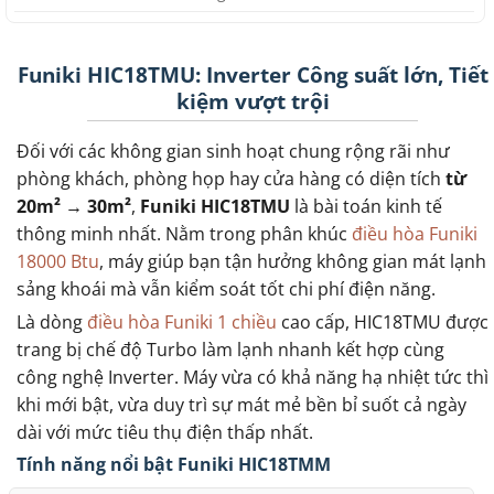
Funiki HIC18TMU: Inverter Công suất lớn, Tiết
kiệm vượt trội
Đối với các không gian sinh hoạt chung rộng rãi như
phòng khách, phòng họp hay cửa hàng có diện tích
từ
20m² → 30m²
,
Funiki HIC18TMU
là bài toán kinh tế
thông minh nhất. Nằm trong phân khúc
điều hòa Funiki
18000 Btu
, máy giúp bạn tận hưởng không gian mát lạnh
sảng khoái mà vẫn kiểm soát tốt chi phí điện năng.
Là dòng
điều hòa Funiki 1 chiều
cao cấp, HIC18TMU được
trang bị chế độ Turbo làm lạnh nhanh kết hợp cùng
công nghệ Inverter. Máy vừa có khả năng hạ nhiệt tức thì
khi mới bật, vừa duy trì sự mát mẻ bền bỉ suốt cả ngày
dài với mức tiêu thụ điện thấp nhất.
Tính năng nổi bật Funiki HIC18TMM