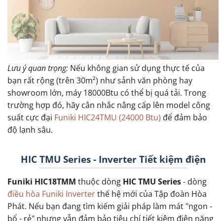
Lưu ý quan trọng:
Nếu không gian sử dụng thực tế của
bạn rất rộng (trên 30m²) như sảnh văn phòng hay
showroom lớn, máy 18000Btu có thể bị quá tải. Trong
trường hợp đó, hãy cân nhắc nâng cấp lên model công
suất cực đại
Funiki HIC24TMU (24000 Btu)
để đảm bảo
độ lạnh sâu.
HIC TMU Series - Inverter Tiết kiệm điện
Funiki HIC18TMM
thuộc dòng
HIC TMU Series
- dòng
điều hòa Funiki Inverter
thế hệ mới của Tập đoàn Hòa
Phát. Nếu bạn đang tìm kiếm giải pháp làm mát "ngon -
bổ - rẻ" nhưng vẫn đảm bảo tiêu chí tiết kiệm điện năng