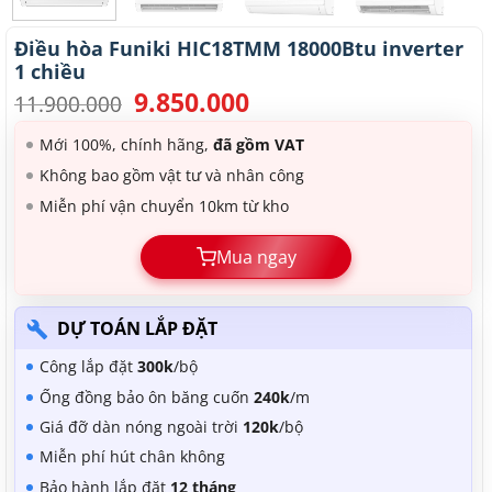
Điều hòa Funiki HIC18TMM 18000Btu inverter
1 chiều
9.850.000
Giá
Giá
11.900.000
gốc
hiện
là:
tại
Mới 100%, chính hãng,
đã gồm VAT
11.900.000.
là:
Không bao gồm vật tư và nhân công
9.850.000.
Miễn phí vận chuyển 10km từ kho
Mua ngay
DỰ TOÁN LẮP ĐẶT
Công lắp đặt
300k
/bộ
Ống đồng bảo ôn băng cuốn
240k
/m
Giá đỡ dàn nóng ngoài trời
120k
/bộ
Miễn phí hút chân không
Bảo hành lắp đặt
12 tháng