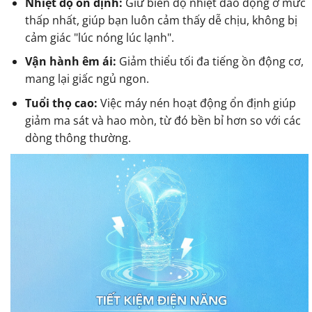
Nhiệt độ ổn định:
Giữ biên độ nhiệt dao động ở mức
thấp nhất, giúp bạn luôn cảm thấy dễ chịu, không bị
cảm giác "lúc nóng lúc lạnh".
Vận hành êm ái:
Giảm thiểu tối đa tiếng ồn động cơ,
mang lại giấc ngủ ngon.
Tuổi thọ cao:
Việc máy nén hoạt động ổn định giúp
giảm ma sát và hao mòn, từ đó bền bỉ hơn so với các
dòng thông thường.