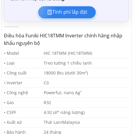
Tính phí lắp đặt
Điều hòa Funiki HIC18TMM Inverter chính hãng nhập
khẩu nguyên bộ
• Model
HIC 18TMM (HIC18TMM)
• Loại
Treo tường 1 chiều lạnh
• Công suất
18000 Btu (dưới 30m²)
• Inverter
Có
• Công nghệ
Powerful, nano Ag⁺
• Gas
R32
• CSPF
4.92 (4* năng lượng)
• Xuất xứ
Thái Lan/Malaysia
• Bảo hành
24 tháng