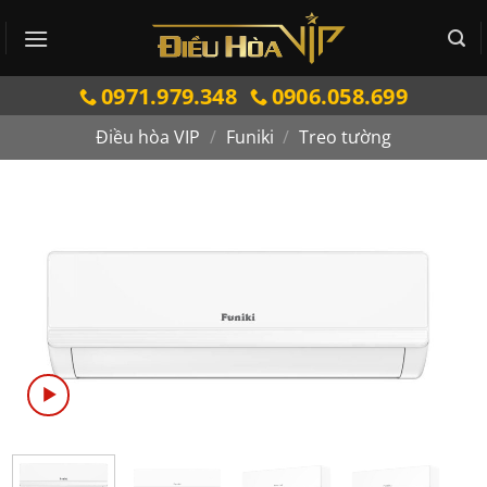
Bỏ
qua
nội
0971.979.348
0906.058.699
dung
Điều hòa VIP
/
Funiki
/
Treo tường