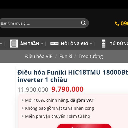
ìm
09
iếm:
ÂM TRẦN
NỐI ỐNG GIÓ
TỦ ĐỨN
Điều hòa VIP
/
Funiki
/
Treo tường
Điều hòa Funiki HIC18TMU 18000B
inverter 1 chiều
9.790.000
Giá
Giá
11.900.000
gốc
hiện
là:
tại
Mới 100%, chính hãng,
đã gồm VAT
11.900.000.
là:
Không bao gồm vật tư và nhân công
9.790.000.
Miễn phí vận chuyển 10km từ kho