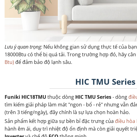
Lưu ý quan trọng:
Nếu không gian sử dụng thực tế của bạn
18000Btu có thể bị quá tải. Trong trường hợp đó, hãy câ
Btu)
để đảm bảo độ lạnh sâu.
HIC TMU Series 
Funiki HIC18TMU
thuộc dòng
HIC TMU Series
- dòng
điề
tìm kiếm giải pháp làm mát "ngon - bổ - rẻ" nhưng vẫn đ
(trên 3 tiếng/ngày), đây chính là sự lựa chọn hoàn hảo.
Sản phẩm kết hợp giữa sự bền bỉ đặc trưng của
điều hòa 
hành êm ái, duy trì nhiệt độ ổn định mà còn giải quyết tr
Inverter
và chế độ
ECO
thông minh.