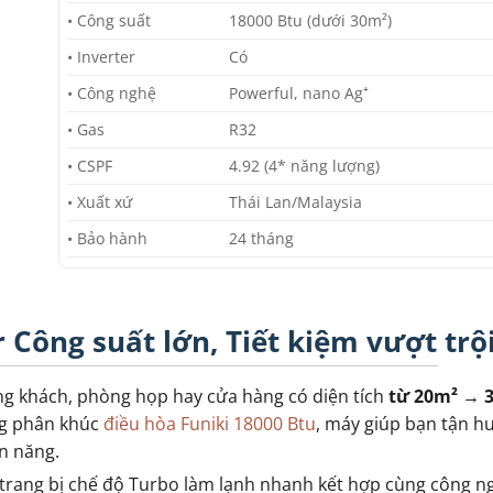
• Công suất
18000 Btu (dưới 30m²)
• Inverter
Có
• Công nghệ
Powerful, nano Ag⁺
• Gas
R32
• CSPF
4.92 (4* năng lượng)
• Xuất xứ
Thái Lan/Malaysia
• Bảo hành
24 tháng
 Công suất lớn, Tiết kiệm vượt trộ
ng khách, phòng họp hay cửa hàng có diện tích
từ 20m² → 
ng phân khúc
điều hòa Funiki 18000 Btu
, máy giúp bạn tận 
ện năng.
rang bị chế độ Turbo làm lạnh nhanh kết hợp cùng công ng