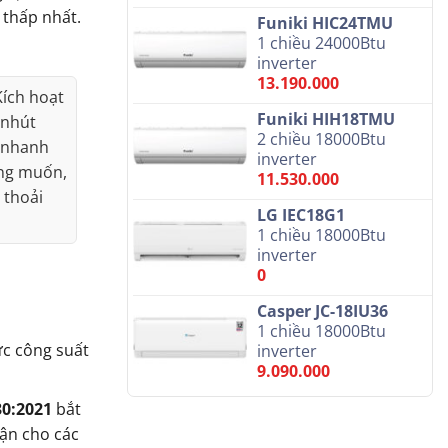
 thấp nhất.
Funiki HIC24TMU
1 chiều 24000Btu
inverter
13.190.000
Kích hoạt
Funiki HIH18TMU
 nhút
2 chiều 18000Btu
 nhanh
inverter
ng muốn,
11.530.000
 thoải
LG IEC18G1
1 chiều 18000Btu
inverter
0
Casper JC-18IU36
1 chiều 18000Btu
ức công suất
inverter
9.090.000
0:2021
bắt
uận cho các