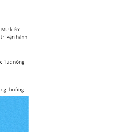
18TMU kiểm
 trì vận hành
c "lúc nóng
ông thường.