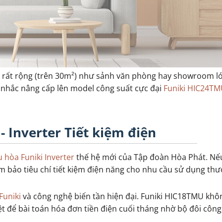
 rất rộng (trên 30m²) như sảnh văn phòng hay showroom l
n nhắc nâng cấp lên model công suất cực đại
Funiki HIC24TM
- Inverter Tiết kiệm điện
u hòa Funiki Inverter
thế hệ mới của Tập đoàn Hòa Phát. Nế
ảm bảo tiêu chí tiết kiệm điện năng cho nhu cầu sử dụng th
Funiki
và công nghệ biến tần hiện đại. Funiki HIC18TMU khô
iệt để bài toán hóa đơn tiền điện cuối tháng nhờ bộ đôi côn