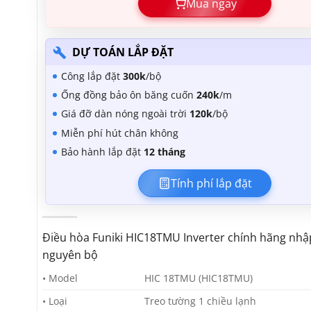
Mua ngay
DỰ TOÁN LẮP ĐẶT
Công lắp đặt
300k
/bộ
Ống đồng bảo ôn băng cuốn
240k
/m
Giá đỡ dàn nóng ngoài trời
120k
/bộ
Miễn phí hút chân không
Bảo hành lắp đặt
12 tháng
Tính phí lắp đặt
Điều hòa Funiki HIC18TMU Inverter chính hãng nhậ
nguyên bộ
• Model
HIC 18TMU (HIC18TMU)
• Loại
Treo tường 1 chiều lạnh