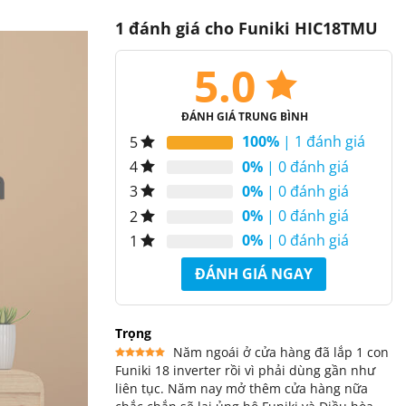
1 đánh giá cho
Funiki HIC18TMU
5.0
ĐÁNH GIÁ TRUNG BÌNH
100%
| 1 đánh giá
5
0%
| 0 đánh giá
4
0%
| 0 đánh giá
3
0%
| 0 đánh giá
2
0%
| 0 đánh giá
1
ĐÁNH GIÁ NGAY
Trọng
Năm ngoái ở cửa hàng đã lắp 1 con
Funiki 18 inverter rồi vì phải dùng gần như
Được xếp
hạng
5
5
liên tục. Năm nay mở thêm cửa hàng nữa
sao