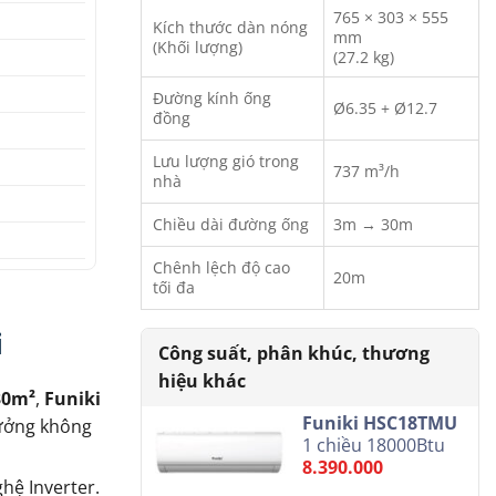
765 × 303 × 555
Kích thước dàn nóng
mm
(Khối lượng)
(27.2 kg)
Đường kính ống
Ø6.35 + Ø12.7
đồng
Lưu lượng gió trong
737 m³/h
nhà
Chiều dài đường ống
3m → 30m
Chênh lệch độ cao
20m
tối đa
i
30m²
,
Funiki
Funiki HSC18TMU
hưởng không
1 chiều 18000Btu
8.390.000
hệ Inverter.