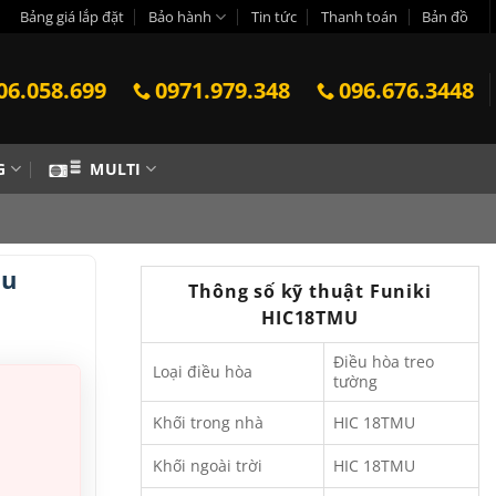
Bảng giá lắp đặt
Bảo hành
Tin tức
Thanh toán
Bản đồ
06.058.699
0971.979.348
096.676.3448
G
MULTI
tu
Thông số kỹ thuật Funiki
HIC18TMU
Điều hòa treo
Loại điều hòa
tường
Khối trong nhà
HIC 18TMU
Khối ngoài trời
HIC 18TMU