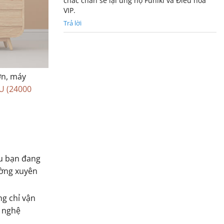
chắc chắn sẽ lại ủng hộ Funiki và Điều hòa
VIP.
Trả lời
ớn, máy
U (24000
u bạn đang
ường xuyên
ng chỉ vận
g nghệ