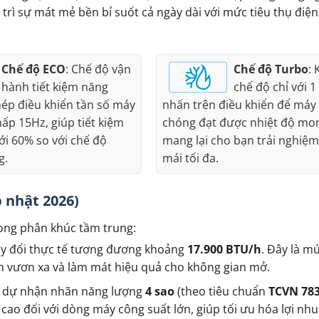
 trì sự mát mẻ bền bỉ suốt cả ngày dài với mức tiêu thụ điện
Chế độ ECO
: Chế độ vận
Chế độ Turbo
: 
hành tiết kiệm năng
chế độ chỉ với 1
ép điều khiển tần số máy
nhấn trên điều khiển để máy
ấp 15Hz, giúp tiết kiệm
chóng đạt được nhiệt độ mo
ới 60% so với chế độ
mang lại cho bạn trải nghiệm
g.
mái tối đa.
 nhật 2026)
rong phân khúc tầm trung:
uy đổi thực tế tương đương khoảng
17.900 BTU/h
. Đây là m
nh vươn xa và làm mát hiệu quả cho không gian mở.
h dự nhận nhãn năng lượng
4 sao
(theo tiêu chuẩn
TCVN 783
 cao đối với dòng máy công suất lớn, giúp tối ưu hóa lợi nh