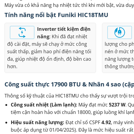
Máy vừa có khả năng hạ nhiệt tức thì khi mới bật, vừa duy
Tính năng nổi bật Funiki HIC18TMU
Inverter tiết kiệm điện
năng
: Khi đã đạt nhiệt
độ cài đặt, máy sẽ chạy ở mức công
lượng cho ph
suất thấp, giảm hao phí điện năng tối
nén ở mức th
đa, giúp nhiệt độ ổn định, độ bền cao
năng lượng t
hơn.
thông thườn
Công suất thực 17900 BTU & Nhãn 4 sao (cập
Thông số kỹ thuật của HIC18TMU cho thấy sự vượt trội t
Công suất nhiệt (Làm lạnh):
Máy đạt mức
5237 W
. Q
tiệm cận hoàn hảo với chuẩn 18000, giúp luồng khí lạ
Hiệu suất năng lượng:
Đạt chỉ số CSPF
4.92
, máy vin
buộc áp dụng từ 01/04/2025). Đây là mức hiệu suất rất