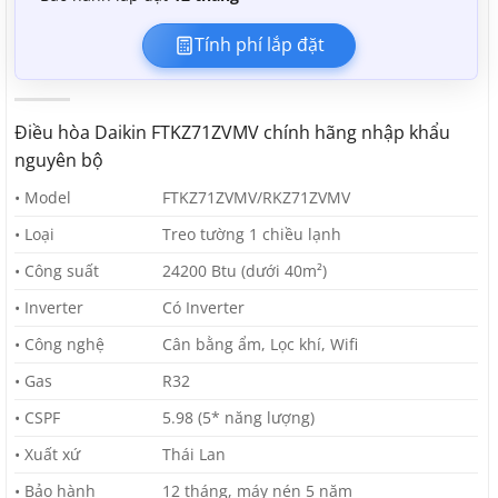
Tính phí lắp đặt
Điều hòa Daikin FTKZ71ZVMV chính hãng nhập khẩu
nguyên bộ
• Model
FTKZ71ZVMV/RKZ71ZVMV
• Loại
Treo tường 1 chiều lạnh
• Công suất
24200 Btu (dưới 40m²)
• Inverter
Có Inverter
• Công nghệ
Cân bằng ẩm, Lọc khí, Wifi
• Gas
R32
• CSPF
5.98 (5* năng lượng)
• Xuất xứ
Thái Lan
• Bảo hành
12 tháng, máy nén 5 năm