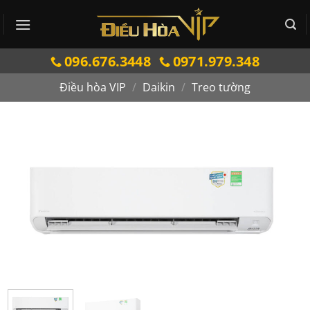
Bỏ
qua
nội
096.676.3448
0971.979.348
dung
Điều hòa VIP
/
Daikin
/
Treo tường