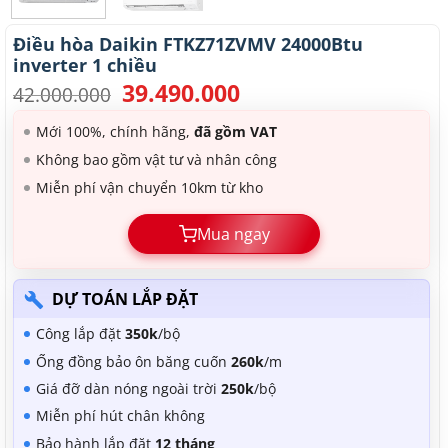
Điều hòa Daikin FTKZ71ZVMV 24000Btu
inverter 1 chiều
39.490.000
Giá
Giá
42.000.000
gốc
hiện
là:
tại
Mới 100%, chính hãng,
đã gồm VAT
42.000.000.
là:
Không bao gồm vật tư và nhân công
39.490.000.
Miễn phí vận chuyển 10km từ kho
Mua ngay
DỰ TOÁN LẮP ĐẶT
Công lắp đặt
350k
/bộ
Ống đồng bảo ôn băng cuốn
260k
/m
Giá đỡ dàn nóng ngoài trời
250k
/bộ
Miễn phí hút chân không
Bảo hành lắp đặt
12 tháng