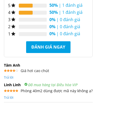
50%
| 1 đánh giá
5
50%
| 1 đánh giá
4
0%
| 0 đánh giá
3
0%
| 0 đánh giá
2
0%
| 0 đánh giá
1
ĐÁNH GIÁ NGAY
Tâm Anh
Giá hơi cao chút
Được
Trả lời
xếp
hạng
4
5 sao
Linh Linh
Đã mua hàng tại Điều hòa VIP
Phòng 40m2 dùng được mã này không ạ?
Được xếp
Trả lời
hạng
5
5
sao