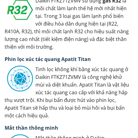
Daikin FTKZ71ZVMV sử dụng
gas R32
là
môi chất làm lạnh thế hệ mới nhất hiện
tại. Trong 3 loại gas làm lạnh phổ biến
với điều hòa dân dụng hiện tại (R22,
R410A, R32), thì môi chất lạnh R32 cho hiệu suất năng
lượng cao nhất (tiết kiệm điện năng) và đặc biệt thân
thiện với môi trường.
Phin lọc xúc tác quang Apatit Titan
Tinh lọc không khí bằng xúc tác quang ở
Daikin FTKZ71ZVMV là công nghệ khử
mùi và diệt khuẩn. Apatit Titan là vật liệu
xúc tác quang cao cấp với khả năng hấp
thụ vượt trội. Khi bụi bẩn được hút vào phin lọc,
Apatit Titan sẽ hấp thu và loại bỏ mùi hôi và bụi bẩn
một cách hiệu quả.
Mắt thần thông minh
Mắt thần thông minh ở Daikin