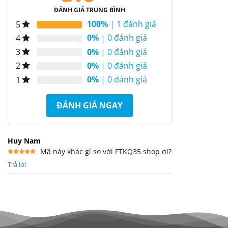
ĐÁNH GIÁ TRUNG BÌNH
100%
| 1 đánh giá
5
0%
| 0 đánh giá
4
0%
| 0 đánh giá
3
0%
| 0 đánh giá
2
0%
| 0 đánh giá
1
ĐÁNH GIÁ NGAY
Huy Nam
Mã này khác gì so với FTKQ35 shop ơi?
Được xếp
Trả lời
hạng
5
5
sao