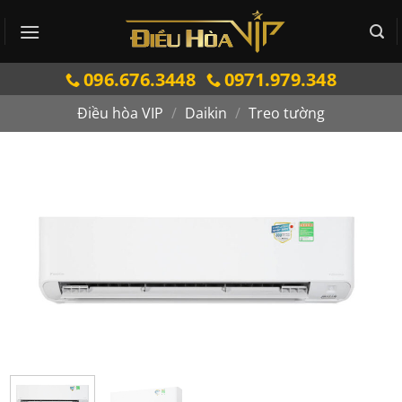
Bỏ
qua
nội
096.676.3448
0971.979.348
dung
Điều hòa VIP
/
Daikin
/
Treo tường