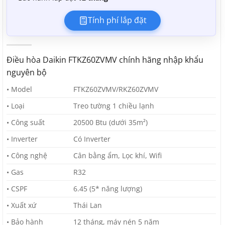
Tính phí lắp đặt
Điều hòa Daikin FTKZ60ZVMV chính hãng nhập khẩu
nguyên bộ
• Model
FTKZ60ZVMV/RKZ60ZVMV
• Loại
Treo tường 1 chiều lạnh
• Công suất
20500 Btu (dưới 35m²)
• Inverter
Có Inverter
• Công nghệ
Cân bằng ẩm, Lọc khí, Wifi
• Gas
R32
• CSPF
6.45 (5* năng lượng)
• Xuất xứ
Thái Lan
• Bảo hành
12 tháng, máy nén 5 năm