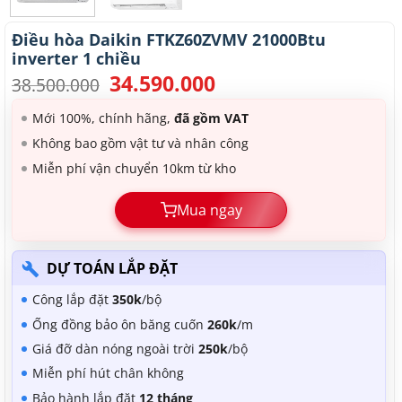
Điều hòa Daikin FTKZ60ZVMV 21000Btu
inverter 1 chiều
34.590.000
Giá
Giá
38.500.000
gốc
hiện
là:
tại
Mới 100%, chính hãng,
đã gồm VAT
38.500.000.
là:
Không bao gồm vật tư và nhân công
34.590.000.
Miễn phí vận chuyển 10km từ kho
Mua ngay
DỰ TOÁN LẮP ĐẶT
Công lắp đặt
350k
/bộ
Ống đồng bảo ôn băng cuốn
260k
/m
Giá đỡ dàn nóng ngoài trời
250k
/bộ
Miễn phí hút chân không
Bảo hành lắp đặt
12 tháng