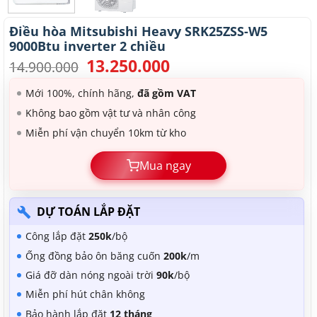
Điều hòa Mitsubishi Heavy SRK25ZSS-W5
9000Btu inverter 2 chiều
13.250.000
Giá
Giá
14.900.000
gốc
hiện
là:
tại
Mới 100%, chính hãng,
đã gồm VAT
14.900.000.
là:
Không bao gồm vật tư và nhân công
13.250.000.
Miễn phí vận chuyển 10km từ kho
Mua ngay
DỰ TOÁN LẮP ĐẶT
Công lắp đặt
250k
/bộ
Ống đồng bảo ôn băng cuốn
200k
/m
Giá đỡ dàn nóng ngoài trời
90k
/bộ
Miễn phí hút chân không
Bảo hành lắp đặt
12 tháng