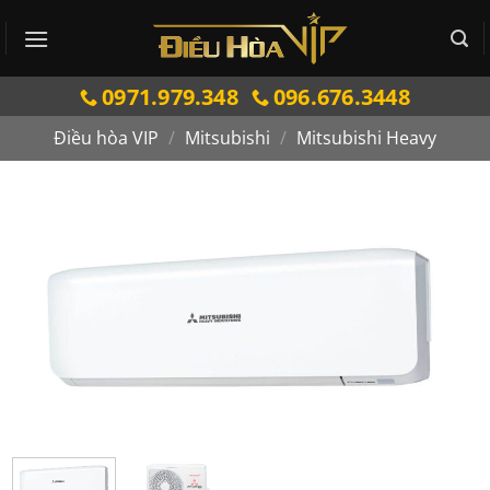
Bỏ
qua
nội
0971.979.348
096.676.3448
dung
Điều hòa VIP
/
Mitsubishi
/
Mitsubishi Heavy