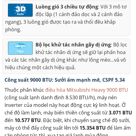
Luồng gió 3 chiều tự động
: Với 3 mô tơ
độc lập (1 cánh đảo dọc và 2 cánh đảo
ngang), 3 luồng gió được tạo ra và thổi đều khắp
phòng.
Bộ lọc khử tác nhân gây dị ứng
: Bộ lọc
khử tác nhân dị ứng sẽ giữ lại phấn hoa
và các tác nhân gây dị ứng khác như lông mèo…và vô
hiệu chúng một cách hiệu quả.
Công suất 9000 BTU: Sưởi ấm mạnh mẽ, CSPF 5.34
Thuộc phân khúc
điều hòa Mitsubishi Heavy 9000 BTU
(công suất lạnh danh định 8.530 BTU/h), máy nén
Inverter của model này hoạt động cực kỳ linh hoạt. Ở
chế độ làm lạnh, máy biến thiên công suất từ
3.071 BTU
đến
10.577 BTU
. Đặc biệt, khi chuyển sang chế độ sưởi,
máy có thể đẩy công suất lên tới
15.354 BTU
để làm ấm
căn phòng tức thì, xua tan giá lạnh mùa đông.