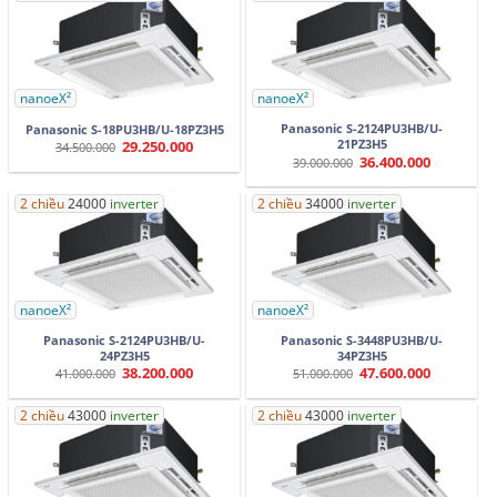
nanoeX²
nanoeX²
Panasonic S-2124PU3HB/U-
Panasonic S-18PU3HB/U-18PZ3H5
21PZ3H5
29.250.000
Giá
Giá
34.500.000
gốc
hiện
36.400.000
Giá
Giá
39.000.000
là:
tại
gốc
hiện
34.500.000.
là:
là:
tại
29.250.000.
39.000.000.
là:
2 chiều
24000
inverter
2 chiều
34000
inverter
36.400.000.
nanoeX²
nanoeX²
Panasonic S-2124PU3HB/U-
Panasonic S-3448PU3HB/U-
24PZ3H5
34PZ3H5
38.200.000
47.600.000
Giá
Giá
Giá
Giá
41.000.000
51.000.000
gốc
hiện
gốc
hiện
là:
tại
là:
tại
41.000.000.
là:
51.000.000.
là:
2 chiều
43000
inverter
2 chiều
43000
inverter
38.200.000.
47.600.000.