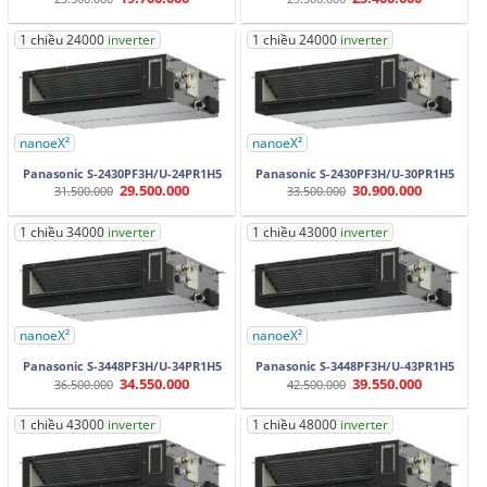
gốc
hiện
gốc
hiện
là:
tại
là:
tại
23.500.000.
là:
29.500.000.
là:
1 chiều 24000
inverter
1 chiều 24000
inverter
19.700.000.
25.400.000.
nanoeX²
nanoeX²
Panasonic S-2430PF3H/U-24PR1H5
Panasonic S-2430PF3H/U-30PR1H5
29.500.000
30.900.000
Giá
Giá
Giá
Giá
31.500.000
33.500.000
gốc
hiện
gốc
hiện
là:
tại
là:
tại
31.500.000.
là:
33.500.000.
là:
1 chiều 34000
inverter
1 chiều 43000
inverter
29.500.000.
30.900.000.
nanoeX²
nanoeX²
Panasonic S-3448PF3H/U-34PR1H5
Panasonic S-3448PF3H/U-43PR1H5
34.550.000
39.550.000
Giá
Giá
Giá
Giá
36.500.000
42.500.000
gốc
hiện
gốc
hiện
là:
tại
là:
tại
36.500.000.
là:
42.500.000.
là:
1 chiều 43000
inverter
1 chiều 48000
inverter
34.550.000.
39.550.000.