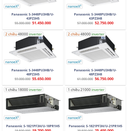
nanoeX²
nanoeX²
Panasonic S-3448PU3HB/U-
Panasonic S-3448PU3HB/U-
43PZ3H5
43PZ3H8
51.450.000
52.750.000
Giá
Giá
Giá
Giá
55.000.000
57.000.000
gốc
hiện
gốc
hiện
là:
tại
là:
tại
55.000.000.
là:
57.000.000.
là:
2 chiều
48000
inverter
2 chiều
48000
inverter
51.450.000.
52.750.000.
nanoeX²
nanoeX²
Panasonic S-3448PU3HB/U-
Panasonic S-3448PU3HB/U-
48PZ3H5
48PZ3H8
55.650.000
56.750.000
Giá
Giá
Giá
Giá
59.000.000
61.000.000
gốc
hiện
gốc
hiện
là:
tại
là:
tại
59.000.000.
là:
61.000.000.
là:
1 chiều 18000
inverter
1 chiều 21000
inverter
55.650.000.
56.750.000.
nanoeX²
nanoeX²
Panasonic S-1821PF3H/U-18PR1H5
Panasonic S-1821PF3H/U-21PR1H5
19.700.000
25.400.000
Giá
Giá
Giá
Giá
23.500.000
29.500.000