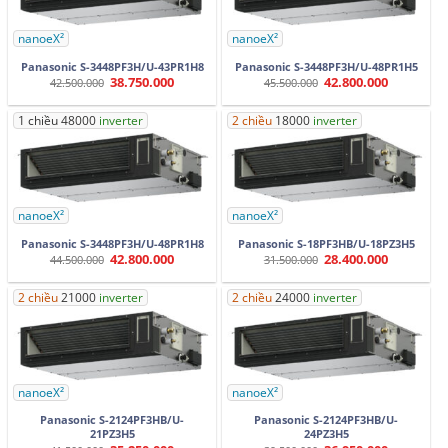
nanoeX²
nanoeX²
Panasonic S-3448PF3H/U-43PR1H8
Panasonic S-3448PF3H/U-48PR1H5
38.750.000
42.800.000
Giá
Giá
Giá
Giá
42.500.000
45.500.000
gốc
hiện
gốc
hiện
là:
tại
là:
tại
42.500.000.
là:
45.500.000.
là:
1 chiều 48000
inverter
2 chiều
18000
inverter
38.750.000.
42.800.000.
nanoeX²
nanoeX²
Panasonic S-3448PF3H/U-48PR1H8
Panasonic S-18PF3HB/U-18PZ3H5
42.800.000
28.400.000
Giá
Giá
Giá
Giá
44.500.000
31.500.000
gốc
hiện
gốc
hiện
là:
tại
là:
tại
44.500.000.
là:
31.500.000.
là:
2 chiều
21000
inverter
2 chiều
24000
inverter
42.800.000.
28.400.000.
nanoeX²
nanoeX²
Panasonic S-2124PF3HB/U-
Panasonic S-2124PF3HB/U-
21PZ3H5
24PZ3H5