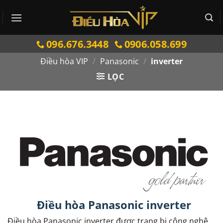
Bỏ
qua
nội
096.676.3448
0906.058.699
dung
Điều hòa VIP
/
Panasonic
/
inverter
LỌC
Điều hòa Panasonic inverter
Điều hòa Panasonic inverter được trang bị công nghệ