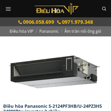
Bỏ
qua
nội
0906.058.699
0971.979.348
dung
Điều hòa VIP
/
Panasonic
/
Âm trần nối ống gió
Điều hòa Panasonic S-2124PF3HB/U-24PZ3H5