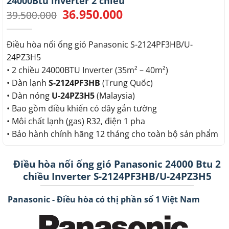
24000Btu inverter 2 chiều
36.950.000
Giá
Giá
39.500.000
gốc
hiện
là:
tại
39.500.000.
là:
Điều hòa nối ống gió Panasonic S-2124PF3HB/U-
36.950.000.
24PZ3H5
• 2 chiều 24000BTU Inverter (35m² – 40m²)
• Dàn lạnh
S-2124PF3HB
(Trung Quốc)
• Dàn nóng
U-24PZ3H5
(Malaysia)
• Bao gồm điều khiển có dây gắn tường
• Môi chất lạnh (gas) R32, điện 1 pha
• Bảo hành chính hãng 12 tháng cho toàn bộ sản phẩm
Điều hòa nối ống gió Panasonic 24000 Btu 2
chiều Inverter S-2124PF3HB/U-24PZ3H5
Panasonic - Điều hòa có thị phần số 1 Việt Nam