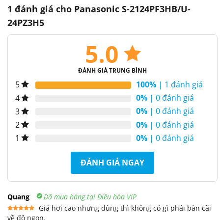
1 đánh giá cho
Panasonic S-2124PF3HB/U-
24PZ3H5
5.0
ĐÁNH GIÁ TRUNG BÌNH
100%
| 1 đánh giá
5
0%
| 0 đánh giá
4
0%
| 0 đánh giá
3
0%
| 0 đánh giá
2
0%
| 0 đánh giá
1
ĐÁNH GIÁ NGAY
Quang
Đã mua hàng tại Điều hòa VIP
Giá hơi cao nhưng dùng thì không có gì phải bàn cãi
về độ ngon.
Được xếp