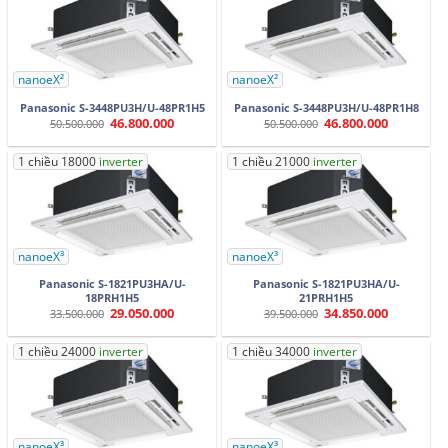
nanoeX²
nanoeX²
Panasonic S-3448PU3H/U-48PR1H5
Panasonic S-3448PU3H/U-48PR1H8
46.800.000
46.800.000
Giá
Giá
Giá
Giá
50.500.000
50.500.000
gốc
hiện
gốc
hiện
là:
tại
là:
tại
50.500.000.
là:
50.500.000.
là:
1 chiều 18000
inverter
1 chiều 21000
inverter
46.800.000.
46.800.000.
nanoeX³
nanoeX³
Panasonic S-1821PU3HA/U-
Panasonic S-1821PU3HA/U-
18PRH1H5
21PRH1H5
29.050.000
34.850.000
Giá
Giá
Giá
Giá
33.500.000
39.500.000
gốc
hiện
gốc
hiện
là:
tại
là:
tại
33.500.000.
là:
39.500.000.
là:
1 chiều 24000
inverter
1 chiều 34000
inverter
29.050.000.
34.850.000.
nanoeX³
nanoeX³