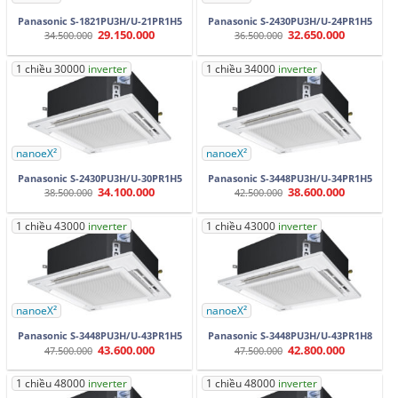
Panasonic S-1821PU3H/U-21PR1H5
Panasonic S-2430PU3H/U-24PR1H5
29.150.000
32.650.000
Giá
Giá
Giá
Giá
34.500.000
36.500.000
gốc
hiện
gốc
hiện
là:
tại
là:
tại
34.500.000.
là:
36.500.000.
là:
1 chiều 30000
inverter
1 chiều 34000
inverter
29.150.000.
32.650.000.
nanoeX²
nanoeX²
Panasonic S-2430PU3H/U-30PR1H5
Panasonic S-3448PU3H/U-34PR1H5
34.100.000
38.600.000
Giá
Giá
Giá
Giá
38.500.000
42.500.000
gốc
hiện
gốc
hiện
là:
tại
là:
tại
38.500.000.
là:
42.500.000.
là:
1 chiều 43000
inverter
1 chiều 43000
inverter
34.100.000.
38.600.000.
nanoeX²
nanoeX²
Panasonic S-3448PU3H/U-43PR1H5
Panasonic S-3448PU3H/U-43PR1H8
43.600.000
42.800.000
Giá
Giá
Giá
Giá
47.500.000
47.500.000
gốc
hiện
gốc
hiện
là:
tại
là:
tại
47.500.000.
là:
47.500.000.
là:
1 chiều 48000
inverter
1 chiều 48000
inverter
43.600.000.
42.800.000.