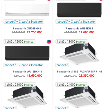
nanoeX³ + CleanAir Indicator
nanoeX³ + CleanAir Indicator
Panasonic XU24BKH-8
Panasonic AU9BKH-8
29.250.000
12.690.000
Giá
Giá
Giá
Giá
32.500.000
15.500.000
gốc
hiện
gốc
hiện
là:
tại
là:
tại
32.500.000.
là:
15.500.000.
là:
1 chiều 12000
inverter
1 chiều 18000
inverter
29.250.000.
12.690.000.
nanoeX³ + CleanAir Indicator
nanoeX²
Panasonic AU12BKH-8
Panasonic S-1821PU3H/U-18PR1H5
15.650.000
23.350.000
Giá
Giá
Giá
Giá
18.500.000
28.500.000
gốc
hiện
gốc
hiện
là:
tại
là:
tại
18.500.000.
là:
28.500.000.
là:
1 chiều 21000
inverter
1 chiều 24000
inverter
15.650.000.
23.350.000.
nanoeX²
nanoeX²