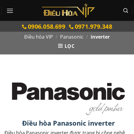
Bỏ
qua
nội
0906.058.699
0971.979.348
dung
Điều hòa VIP
/
Panasonic
/
inverter
LỌC
Điều hòa Panasonic inverter
Điều hòa Panasonic inverter được trang bị công nghệ