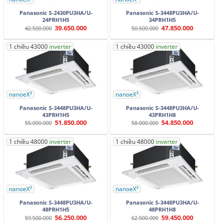
Panasonic S-2430PU3HA/U-
Panasonic S-3448PU3HA/U-
24PRH1H5
34PRH1H5
39.650.000
47.850.000
Giá
Giá
Giá
Giá
42.500.000
50.500.000
gốc
hiện
gốc
hiện
là:
tại
là:
tại
42.500.000.
là:
50.500.000.
là:
1 chiều 43000
inverter
1 chiều 43000
inverter
39.650.000.
47.850.000.
nanoeX³
nanoeX³
Panasonic S-3448PU3HA/U-
Panasonic S-3448PU3HA/U-
43PRH1H5
43PRH1H8
51.850.000
54.850.000
Giá
Giá
Giá
Giá
55.000.000
58.000.000
gốc
hiện
gốc
hiện
là:
tại
là:
tại
55.000.000.
là:
58.000.000.
là:
1 chiều 48000
inverter
1 chiều 48000
inverter
51.850.000.
54.850.000.
nanoeX³
nanoeX³
Panasonic S-3448PU3HA/U-
Panasonic S-3448PU3HA/U-
48PRH1H5
48PRH1H8
56.250.000
59.450.000
Giá
Giá
Giá
Giá
59.500.000
62.500.000
gốc
hiện
gốc
hiện