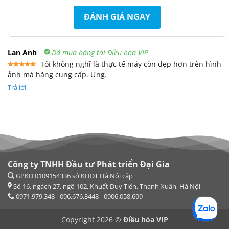
ĐÁNH GIÁ NGAY
Lan Anh
Đã mua hàng tại Điều hòa VIP
Tôi không nghĩ là thực tế máy còn đẹp hơn trên hình
ảnh mà hãng cung cấp. Ưng.
Được xếp
hạng
5
5
sao
Trả lời
Công ty TNHH Đầu tư Phát triển Đại Gia
Copyright 2026 ©
Điều hòa VIP