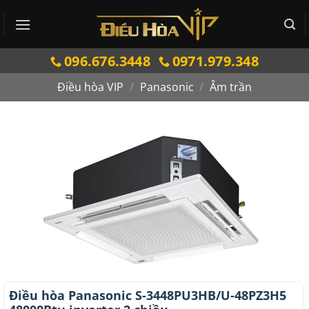
Bỏ
qua
nội
096.676.3448
0971.979.348
dung
Điều hòa VIP
/
Panasonic
/
Âm trần
Điều hòa Panasonic S-3448PU3HB/U-48PZ3H5