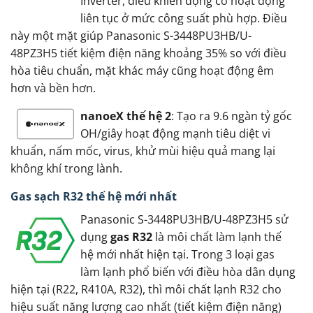
Inverter, điều khiển động cơ hoạt động
liên tục ở mức công suất phù hợp. Điều
này một mặt giúp Panasonic S-3448PU3HB/U-
48PZ3H5 tiết kiệm điện năng khoảng 35% so với điều
hòa tiêu chuẩn, mặt khác máy cũng hoạt động êm
hơn và bền hơn.
nanoeX thế hệ 2
: Tạo ra 9.6 ngàn tỷ gốc
OH/giây hoạt động mạnh tiêu diệt vi
khuẩn, nấm mốc, virus, khử mùi hiệu quả mang lại
không khí trong lành.
Gas sạch R32 thế hệ mới nhất
Panasonic S-3448PU3HB/U-48PZ3H5 sử
dụng
gas R32
là môi chất làm lạnh thế
hệ mới nhất hiện tại. Trong 3 loại gas
làm lạnh phổ biến với điều hòa dân dụng
hiện tại (R22, R410A, R32), thì môi chất lạnh R32 cho
hiệu suất năng lượng cao nhất (tiết kiệm điện năng)