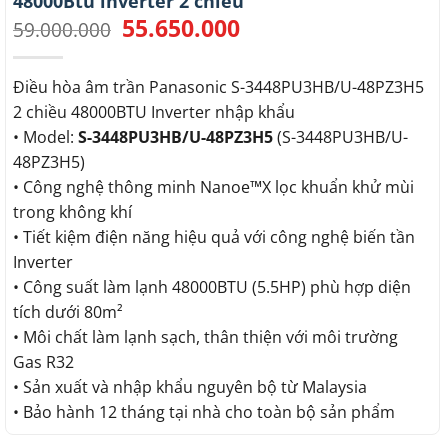
48000Btu inverter 2 chiều
55.650.000
Giá
Giá
59.000.000
gốc
hiện
là:
tại
59.000.000.
là:
Điều hòa âm trần Panasonic S-3448PU3HB/U-48PZ3H5
55.650.000.
2 chiều 48000BTU Inverter nhập khẩu
• Model:
S-3448PU3HB/U-48PZ3H5
(S-3448PU3HB/U-
48PZ3H5)
• Công nghệ thông minh Nanoe™X lọc khuẩn khử mùi
trong không khí
• Tiết kiệm điện năng hiệu quả với công nghệ biến tần
Inverter
• Công suất làm lạnh 48000BTU (5.5HP) phù hợp diện
tích dưới 80m²
• Môi chất làm lạnh sạch, thân thiện với môi trường
Gas R32
• Sản xuất và nhập khẩu nguyên bộ từ Malaysia
• Bảo hành 12 tháng tại nhà cho toàn bộ sản phẩm