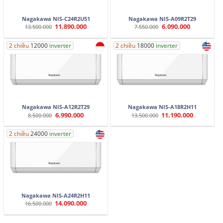
Nagakawa NIS-C24R2U51
Nagakawa NIS-A09R2T29
11.890.000
6.090.000
Giá
Giá
Giá
Giá
13.500.000
7.550.000
gốc
hiện
gốc
hiện
là:
tại
là:
tại
13.500.000.
là:
7.550.000.
là:
2 chiều
12000
inverter
2 chiều
18000
inverter
11.890.000.
6.090.000.
Nagakawa NIS-A12R2T29
Nagakawa NIS-A18R2H11
6.990.000
11.190.000
Giá
Giá
Giá
Giá
8.500.000
13.500.000
gốc
hiện
gốc
hiện
là:
tại
là:
tại
8.500.000.
là:
13.500.000.
là:
2 chiều
24000
inverter
6.990.000.
11.190.000.
Nagakawa NIS-A24R2H11
14.090.000
Giá
Giá
16.500.000
gốc
hiện
là:
tại
16.500.000.
là: