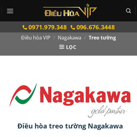
Bỏ
qua
nội
0971.979.348
096.676.3448
dung
Điều hòa VIP
/
Nagakawa
/
Treo tường
LỌC
Điều hòa treo tường Nagakawa