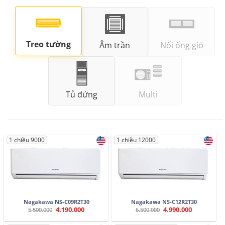
Treo tường
Âm trần
Nối ống gió
Tủ đứng
Multi
1 chiều 9000
1 chiều 12000
Nagakawa NS-C09R2T30
Nagakawa NS-C12R2T30
4.190.000
4.990.000
Giá
Giá
Giá
Giá
5.500.000
6.500.000
gốc
hiện
gốc
hiện
là:
tại
là:
tại