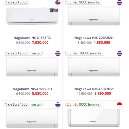
5.500.000.
là:
6.500.000.
là:
1 chiều 18000
1 chiều 9000
inverter
4.190.000.
4.990.000.
Nagakawa NS-C18R2T30
Nagakawa NIS-C09R2U51
7.930.000
4.830.000
Giá
Giá
Giá
Giá
9.500.000
5.500.000
gốc
hiện
gốc
hiện
là:
tại
là:
tại
9.500.000.
là:
5.500.000.
là:
1 chiều 12000
inverter
1 chiều 18000
inverter
7.930.000.
4.830.000.
Nagakawa NIS-C12R2U51
Nagakawa NIS-C18R2U51
5.530.000
8.890.000
Giá
Giá
Giá
Giá
6.500.000
10.500.000
gốc
hiện
gốc
hiện
là:
tại
là:
tại
6.500.000.
là:
10.500.000.
là:
1 chiều 24000
inverter
2 chiều
9000
inverter
5.530.000.
8.890.000.