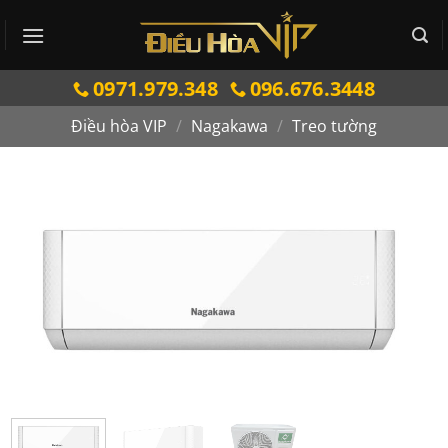
Bỏ
qua
nội
0971.979.348
096.676.3448
dung
Điều hòa VIP
/
Nagakawa
/
Treo tường