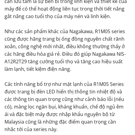
cần lưu tâm là sự bền bỉ trong linh kiện và thiết kế của
máy để có thể hoạt động liên tục trong thời tiết nắng
gắt nâng cao tuổi thọ của máy nén và linh kiện.
Như các sản phẩm khác của Nagakawa, R1M05 series
cũng được hãng trang bị ống đồng nguyên chất rãnh
xoắn, công nghệ mới nhất, điều không thường thấy ở
các hãng điều hòa giá rẻ. Điều đó giúp Nagakawa NIS-
A12R2T29 tăng cường tuổi thọ và tăng cao hiệu suất
làm lạnh, tiết kiệm điện năng.
Các tính năng bổ trợ như mặt lạnh của R1M05 Series
được trang bị đèn LED hiển thị thông tin nhiệt độ và
các thông tin quan trọng cũng như cảnh báo lỗi (nếu
có), màng lọc ngăn bụi, kháng khuẩn, chế độ ngủ êm
ái và đặc biệt máy được nhập khẩu nguyên bộ từ
Malaysia cũng là những đặc điểm quan trọng cần
nhắc tới của series này.