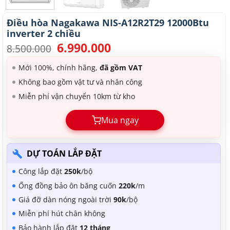
Điều hòa Nagakawa NIS-A12R2T29 12000Btu
inverter 2 chiều
6.990.000
Giá
Giá
8.500.000
gốc
hiện
là:
tại
Mới 100%, chính hãng,
đã gồm VAT
8.500.000.
là:
Không bao gồm vật tư và nhân công
6.990.000.
Miễn phí vận chuyển 10km từ kho
Mua ngay
DỰ TOÁN LẮP ĐẶT
Công lắp đặt
250k
/bộ
Ống đồng bảo ôn băng cuốn
220k
/m
Giá đỡ dàn nóng ngoài trời
90k
/bộ
Miễn phí hút chân không
Bảo hành lắp đặt
12 tháng