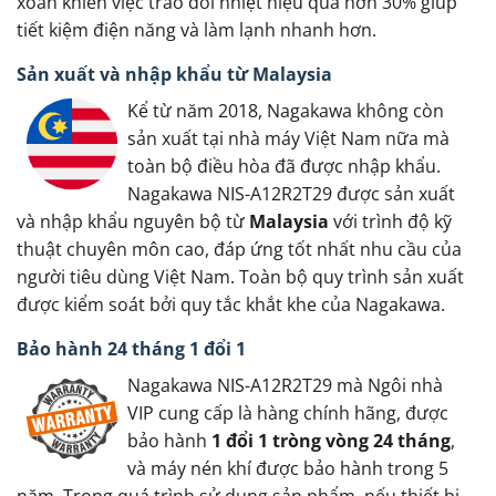
xoắn khiến việc trao đổi nhiệt hiệu quả hơn 30% giúp
tiết kiệm điện năng và làm lạnh nhanh hơn.
Sản xuất và nhập khẩu từ Malaysia
Kể từ năm 2018, Nagakawa không còn
sản xuất tại nhà máy Việt Nam nữa mà
toàn bộ điều hòa đã được nhập khẩu.
Nagakawa NIS-A12R2T29 được sản xuất
và nhập khẩu nguyên bộ từ
Malaysia
với trình độ kỹ
thuật chuyên môn cao, đáp ứng tốt nhất nhu cầu của
người tiêu dùng Việt Nam. Toàn bộ quy trình sản xuất
được kiểm soát bởi quy tắc khắt khe của Nagakawa.
Bảo hành 24 tháng 1 đổi 1
Nagakawa NIS-A12R2T29 mà Ngôi nhà
VIP cung cấp là hàng chính hãng, được
bảo hành
1 đổi 1 tròng vòng 24 tháng
,
và máy nén khí được bảo hành trong 5
năm. Trong quá trình sử dụng sản phẩm, nếu thiết bị