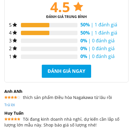
4.5
ĐÁNH GIÁ TRUNG BÌNH
50%
| 1 đánh giá
5
50%
| 1 đánh giá
4
0%
| 0 đánh giá
3
0%
| 0 đánh giá
2
0%
| 0 đánh giá
1
ĐÁNH GIÁ NGAY
Anh ANh
thích sản phẩm Điều hòa Nagakawa từ lâu rồi
Được
Trả lời
xếp
hạng
4
5 sao
Huy Tuấn
Tôi đang kinh doanh nhà nghỉ, dự kiến cần lắp số
lượng lớn mẫu này. Shop báo giá số lượng nhé!
Được xếp
hạng
5
5