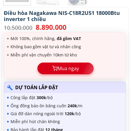
Điều hòa Nagakawa NIS-C18R2U51 18000Btu
inverter 1 chiều
8.890.000
Giá
Giá
10.500.000
gốc
hiện
là:
tại
Mới 100%, chính hãng,
đã gồm VAT
10.500.000.
là:
Không bao gồm vật tư và nhân công
8.890.000.
Miễn phí vận chuyển 10km từ kho
Mua ngay
DỰ TOÁN LẮP ĐẶT
Công lắp đặt
300k
/bộ
Ống đồng bảo ôn băng cuốn
240k
/m
Giá đỡ dàn nóng ngoài trời
120k
/bộ
Miễn phí hút chân không
Bảo hành lắp đặt
12 tháng