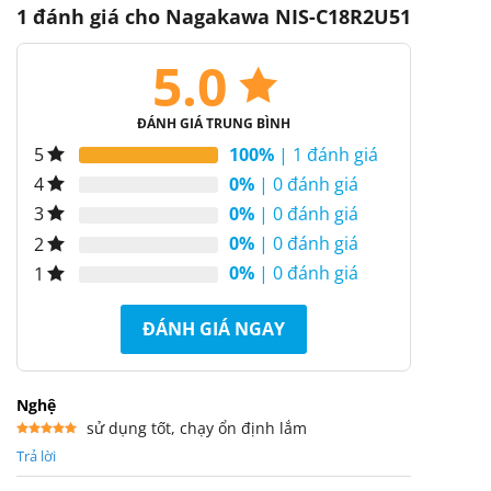
1 đánh giá cho
Nagakawa NIS-C18R2U51
5.0
ĐÁNH GIÁ TRUNG BÌNH
100%
| 1 đánh giá
5
0%
| 0 đánh giá
4
0%
| 0 đánh giá
3
0%
| 0 đánh giá
2
0%
| 0 đánh giá
1
ĐÁNH GIÁ NGAY
Nghệ
sử dụng tốt, chạy ổn định lắm
Được xếp
Trả lời
hạng
5
5
sao