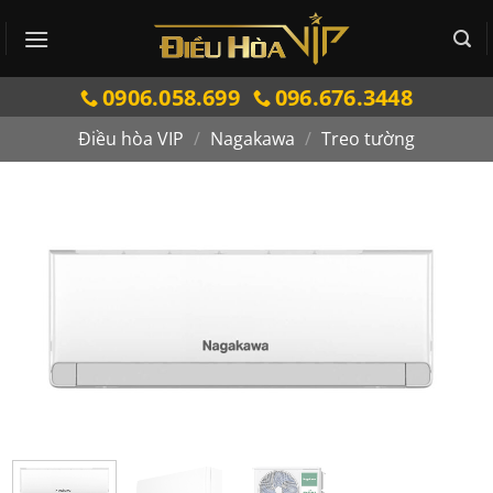
Bỏ
qua
nội
0906.058.699
096.676.3448
dung
Điều hòa VIP
/
Nagakawa
/
Treo tường