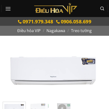
Bỏ
qua
nội
0971.979.348
0906.058.699
dung
Điều hòa VIP
/
Nagakawa
/
Treo tường