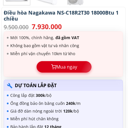
Điều hòa Nagakawa NS-C18R2T30 18000Btu 1
chiều
7.930.000
Giá
Giá
9.500.000
gốc
hiện
là:
tại
Mới 100%, chính hãng,
đã gồm VAT
9.500.000.
là:
Không bao gồm vật tư và nhân công
7.930.000.
Miễn phí vận chuyển 10km từ kho
Mua ngay
DỰ TOÁN LẮP ĐẶT
Công lắp đặt
300k
/bộ
Ống đồng bảo ôn băng cuốn
240k
/m
Giá đỡ dàn nóng ngoài trời
120k
/bộ
Miễn phí hút chân không
Bảo hành lắp đặt
12 tháng