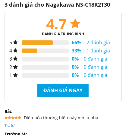
3 đánh giá cho
Nagakawa NS-C18R2T30
4.7
ĐÁNH GIÁ TRUNG BÌNH
66%
| 2 đánh giá
5
33%
| 1 đánh giá
4
0%
| 0 đánh giá
3
0%
| 0 đánh giá
2
0%
| 0 đánh giá
1
ĐÁNH GIÁ NGAY
Bắc
Điều hòa thương hiệu này mới à nha
Được xếp
Trả lời
hạng
5
5
sao
Trường Mr