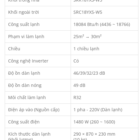
Khối ngoài trời
SRC18YXS-W5
Công suất lạnh
18084 Btu/h (4436 ~ 18766)
Phạm vi làm lạnh
25m² → 30m²
Chiều
1 chiều lạnh
Công nghệ Inverter
Có
Độ ồn dàn lạnh
46/39/32/23 dB
Độ ồn dàn nóng
49 dB
Môi chất làm lạnh
R32
Điện áp vào (Nguồn cấp)
1 pha - 220V (Dàn lạnh)
Công suất điện
1480 W (260 ~ 1600)
Kích thước dàn lạnh
290 × 870 × 230 mm
(khối lượng)
(10 kg)