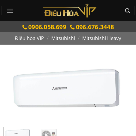
Bỏ
qua
nội
0906.058.699
096.676.3448
dung
Điều hòa VIP
/
Mitsubishi
/
Mitsubishi Heavy