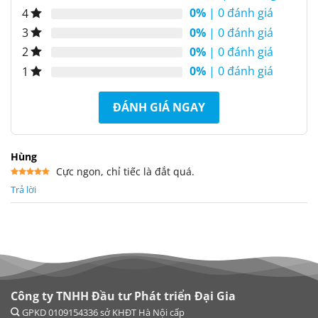
0%
| 0 đánh giá
4
0%
| 0 đánh giá
3
0%
| 0 đánh giá
2
0%
| 0 đánh giá
1
ĐÁNH GIÁ NGAY
Hùng
Cực ngon, chỉ tiếc là đắt quá.
Được xếp
Trả lời
hạng
5
5
sao
Công ty TNHH Đầu tư Phát triển Đại Gia