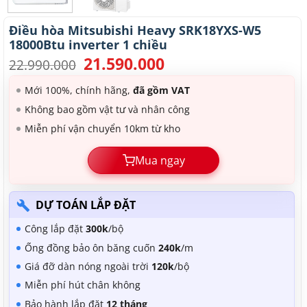
Điều hòa Mitsubishi Heavy SRK18YXS-W5
18000Btu inverter 1 chiều
21.590.000
Giá
Giá
22.990.000
gốc
hiện
là:
tại
Mới 100%, chính hãng,
đã gồm VAT
22.990.000.
là:
Không bao gồm vật tư và nhân công
21.590.000.
Miễn phí vận chuyển 10km từ kho
Mua ngay
DỰ TOÁN LẮP ĐẶT
Công lắp đặt
300k
/bộ
Ống đồng bảo ôn băng cuốn
240k
/m
Giá đỡ dàn nóng ngoài trời
120k
/bộ
Miễn phí hút chân không
Bảo hành lắp đặt
12 tháng