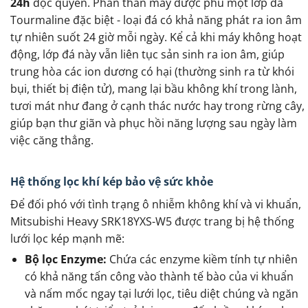
24h
độc quyền. Phần thân máy được phủ một lớp đá
Tourmaline đặc biệt - loại đá có khả năng phát ra ion âm
tự nhiên suốt 24 giờ mỗi ngày. Kể cả khi máy không hoạt
động, lớp đá này vẫn liên tục sản sinh ra ion âm, giúp
trung hòa các ion dương có hại (thường sinh ra từ khói
bụi, thiết bị điện tử), mang lại bầu không khí trong lành,
tươi mát như đang ở cạnh thác nước hay trong rừng cây,
giúp bạn thư giãn và phục hồi năng lượng sau ngày làm
việc căng thẳng.
Hệ thống lọc khí kép bảo vệ sức khỏe
Để đối phó với tình trạng ô nhiễm không khí và vi khuẩn,
Mitsubishi Heavy SRK18YXS-W5 được trang bị hệ thống
lưới lọc kép mạnh mẽ:
Bộ lọc Enzyme:
Chứa các enzyme kiềm tính tự nhiên
có khả năng tấn công vào thành tế bào của vi khuẩn
và nấm mốc ngay tại lưới lọc, tiêu diệt chúng và ngăn