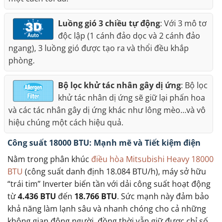
Luồng gió 3 chiều tự động
: Với 3 mô tơ
độc lập (1 cánh đảo dọc và 2 cánh đảo
ngang), 3 luồng gió được tạo ra và thổi đều khắp
phòng.
Bộ lọc khử tác nhân gây dị ứng
: Bộ lọc
khử tác nhân dị ứng sẽ giữ lại phấn hoa
và các tác nhân gây dị ứng khác như lông mèo…và vô
hiệu chúng một cách hiệu quả.
Công suất 18000 BTU: Mạnh mẽ và Tiết kiệm điện
Nằm trong phân khúc
điều hòa Mitsubishi Heavy 18000
BTU
(công suất danh định 18.084 BTU/h), máy sở hữu
“trái tim” Inverter biến tần với dải công suất hoạt động
từ
4.436 BTU
đến
18.766 BTU
. Sức mạnh này đảm bảo
khả năng làm lạnh sâu và nhanh chóng cho cả những
không gian đông người, đồng thời vẫn giữ được chỉ số