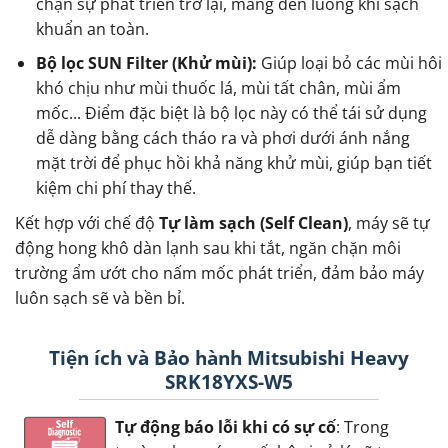
chặn sự phát triển trở lại, mang đến luồng khí sạch
khuẩn an toàn.
Bộ lọc SUN Filter (Khử mùi):
Giúp loại bỏ các mùi hôi
khó chịu như mùi thuốc lá, mùi tất chân, mùi ẩm
mốc... Điểm đặc biệt là bộ lọc này có thể tái sử dụng
dễ dàng bằng cách tháo ra và phơi dưới ánh nắng
mặt trời để phục hồi khả năng khử mùi, giúp bạn tiết
kiệm chi phí thay thế.
Kết hợp với chế độ
Tự làm sạch (Self Clean)
, máy sẽ tự
động hong khô dàn lạnh sau khi tắt, ngăn chặn môi
trường ẩm ướt cho nấm mốc phát triển, đảm bảo máy
luôn sạch sẽ và bền bỉ.
Tiện ích và Bảo hành Mitsubishi Heavy
SRK18YXS-W5
Tự động báo lỗi khi có sự cố
: Trong