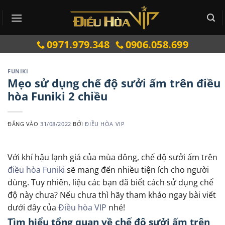
Bỏ
qua
nội
0971.979.348
0906.058.699
dung
FUNIKI
Mẹo sử dụng chế độ sưởi ấm trên điều
hòa Funiki 2 chiều
ĐĂNG VÀO
31/08/2022
BỞI
ĐIỀU HÒA VIP
Với khí hậu lạnh giá của mùa đông, chế độ sưởi ấm trên
điều hòa Funiki
sẽ mang đến nhiều tiện ích cho người
dùng. Tuy nhiên, liệu các bạn đã biết cách sử dụng chế
độ này chưa? Nếu chưa thì hãy tham khảo ngay bài viết
dưới đây của
Điều hòa VIP
nhé!
Tìm hiểu tổng quan về chế độ sưởi ấm trên