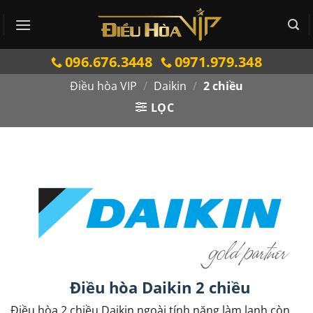
Bỏ
qua
nội
096.676.3448
0971.979.348
dung
Điều hòa VIP
/
Daikin
/
2 chiều
LỌC
Điều hòa Daikin 2 chiều
Điều hòa 2 chiều Daikin ngoài tính năng làm lạnh còn