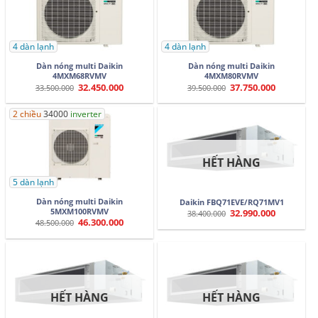
4 dàn lạnh
4 dàn lạnh
Dàn nóng multi Daikin
Dàn nóng multi Daikin
4MXM68RVMV
4MXM80RVMV
32.450.000
37.750.000
Giá
Giá
Giá
Giá
33.500.000
39.500.000
gốc
hiện
gốc
hiện
là:
tại
là:
tại
33.500.000.
là:
39.500.000.
là:
2 chiều
34000
inverter
32.450.000.
37.750.000.
HẾT HÀNG
5 dàn lạnh
Dàn nóng multi Daikin
Daikin FBQ71EVE/RQ71MV1
5MXM100RVMV
32.990.000
Giá
Giá
38.400.000
gốc
hiện
46.300.000
Giá
Giá
48.500.000
là:
tại
gốc
hiện
38.400.000.
là:
là:
tại
32.990.000.
48.500.000.
là:
46.300.000.
HẾT HÀNG
HẾT HÀNG