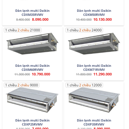
Dàn lạnh multi Daikin
Dàn lạnh multi Daikin
CDXM35RVMV
CDXM50RVMV
8.090.000
10.130.000
Giá
Giá
Giá
Giá
8.400.000
10.400.000
gốc
hiện
gốc
hiện
là:
tại
là:
tại
8.400.000.
là:
10.400.000.
là:
1 chiều
2 chiều
21000
1 chiều
2 chiều
24000
8.090.000.
10.130.000.
Dàn lạnh multi Daikin
Dàn lạnh multi Daikin
CDXM60RVMV
CDXM71RVMV
10.790.000
11.290.000
Giá
Giá
Giá
Giá
11.300.000
11.800.000
gốc
hiện
gốc
hiện
là:
tại
là:
tại
11.300.000.
là:
11.800.000.
là:
1 chiều
2 chiều
9000
1 chiều
2 chiều
12000
10.790.000.
11.290.000.
Dàn lạnh multi Daikin
Dàn lạnh multi Daikin
CDXP25RVMV
CDXP35RVMV
7.650.000
8.090.000
Giá
Giá
Giá
Giá
8.500.000
9.100.000