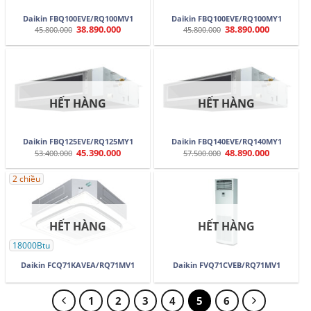
Daikin FBQ100EVE/RQ100MV1
Daikin FBQ100EVE/RQ100MY1
38.890.000
38.890.000
Giá
Giá
Giá
Giá
45.800.000
45.800.000
gốc
hiện
gốc
hiện
là:
tại
là:
tại
45.800.000.
là:
45.800.000.
là:
38.890.000.
38.890.000.
HẾT HÀNG
HẾT HÀNG
Daikin FBQ125EVE/RQ125MY1
Daikin FBQ140EVE/RQ140MY1
45.390.000
48.890.000
Giá
Giá
Giá
Giá
53.400.000
57.500.000
gốc
hiện
gốc
hiện
là:
tại
là:
tại
53.400.000.
là:
57.500.000.
là:
2 chiều
45.390.000.
48.890.000.
HẾT HÀNG
HẾT HÀNG
18000Btu
Daikin FCQ71KAVEA/RQ71MV1
Daikin FVQ71CVEB/RQ71MV1
1
2
3
4
5
6