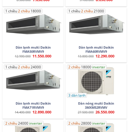
gốc
hiện
gốc
hiện
là:
tại
là:
tại
8.500.000.
là:
9.100.000.
là:
1 chiều
2 chiều
18000
1 chiều
2 chiều
21000
7.650.000.
8.090.000.
Dàn lạnh multi Daikin
Dàn lạnh multi Daikin
FMA50RVMV9
FMA60RVMV9
11.550.000
12.290.000
Giá
Giá
Giá
Giá
12.900.000
13.800.000
gốc
hiện
gốc
hiện
là:
tại
là:
tại
12.900.000.
là:
13.800.000.
là:
1 chiều
2 chiều
24000
2 chiều
18000
inverter
11.550.000.
12.290.000.
3 dàn lạnh
Dàn lạnh multi Daikin
Dàn nóng multi Daikin
FMA71RVMV9
3MXM52RVMV
12.890.000
26.550.000
Giá
Giá
Giá
Giá
14.400.000
27.500.000
gốc
hiện
gốc
hiện
là:
tại
là:
tại
14.400.000.
là:
27.500.000.
là:
2 chiều
24000
inverter
2 chiều
28000
inverter
12.890.000.
26.550.000.