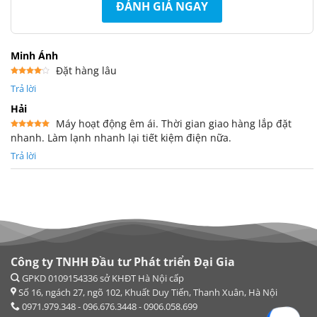
ĐÁNH GIÁ NGAY
Minh Ánh
Đặt hàng lâu
Được
Trả lời
xếp
hạng
4
5 sao
Hải
Máy hoạt động êm ái. Thời gian giao hàng lắp đặt
nhanh. Làm lạnh nhanh lại tiết kiệm điện nữa.
Được xếp
hạng
5
5
sao
Trả lời
Công ty TNHH Đầu tư Phát triển Đại Gia