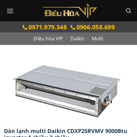
Bỏ
qua
nội
0971.979.348
0906.058.699
dung
Điều hòa VIP
/
Daikin
/
Multi
Dàn lạnh multi Daikin CDXP25RVMV 9000Btu