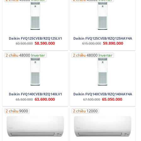
53.890.000.
55.090.000.
Daikin FVQ125CVEB/RZQ125LV1
Daikin FVQ125CVEB/RZQ125HAY4A
58.590.000
59.890.000
Giá
Giá
Giá
Giá
60.500.000
615.000.000
gốc
hiện
gốc
hiện
là:
tại
là:
tại
60.500.000.
là:
615.000.000.
là:
2 chiều
48000
Inverter
2 chiều
48000
Inverter
58.590.000.
59.890.000
Daikin FVQ140CVEB/RZQ140LV1
Daikin FVQ140CVEB/RZQ140HAY4A
63.690.000
65.050.000
Giá
Giá
Giá
Giá
65.500.000
67.500.000
gốc
hiện
gốc
hiện
là:
tại
là:
tại
65.500.000.
là:
67.500.000.
là:
2 chiều
9000
2 chiều
12000
63.690.000.
65.050.000.