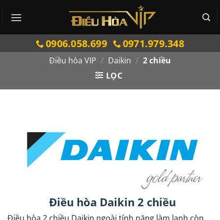
Bỏ
qua
nội
0906.058.699
0971.979.348
dung
Điều hòa VIP
/
Daikin
/
2 chiều
LỌC
Điều hòa Daikin 2 chiều
Điều hòa 2 chiều Daikin ngoài tính năng làm lạnh còn