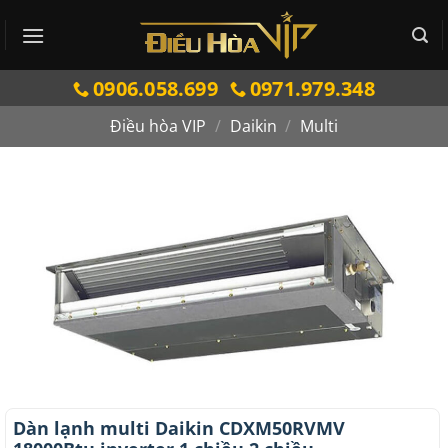
Bỏ
qua
nội
0906.058.699
0971.979.348
dung
Điều hòa VIP
/
Daikin
/
Multi
Dàn lạnh multi Daikin CDXM50RVMV