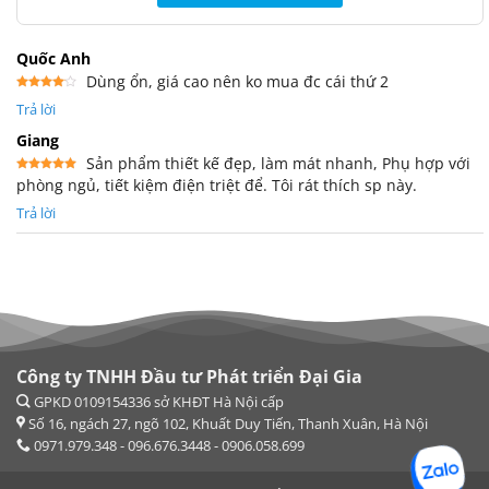
Quốc Anh
Dùng ổn, giá cao nên ko mua đc cái thứ 2
Được
Trả lời
xếp
hạng
4
5 sao
Giang
Sản phẩm thiết kế đẹp, làm mát nhanh, Phụ hợp với
phòng ngủ, tiết kiệm điện triệt để. Tôi rát thích sp này.
Được xếp
hạng
5
5
sao
Trả lời
Công ty TNHH Đầu tư Phát triển Đại Gia