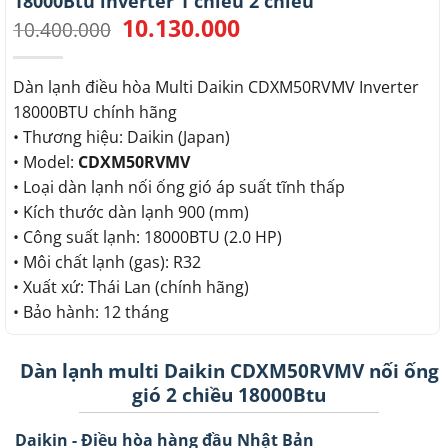
18000Btu inverter 1 chiều 2 chiều
10.130.000
Giá
Giá
10.400.000
gốc
hiện
là:
tại
10.400.000.
là:
Dàn lạnh điều hòa Multi Daikin CDXM50RVMV Inverter
10.130.000.
18000BTU chính hãng
• Thương hiệu: Daikin (Japan)
• Model:
CDXM50RVMV
• Loại dàn lạnh nối ống gió áp suất tĩnh thấp
• Kích thước dàn lạnh 900 (mm)
• Công suất lạnh: 18000BTU (2.0 HP)
• Môi chất lạnh (gas): R32
• Xuất xứ: Thái Lan (chính hãng)
• Bảo hành: 12 tháng
Dàn lạnh multi Daikin CDXM50RVMV nối ống
gió 2 chiều 18000Btu
Daikin - Điều hòa hàng đầu Nhật Bản