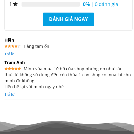
0%
| 0 đánh giá
1
ĐÁNH GIÁ NGAY
Hiền
Hàng tạm ổn
Được
Trả lời
xếp
hạng
4
5 sao
Trâm Anh
Mình vừa mua 10 bộ của shop nhưng do như cầu
thực tế không sử dụng đến còn thừa 1 con shop có mua lại cho
Được xếp
hạng
5
5
mình đc không.
sao
Liên hệ lại với mình ngay nhé
Trả lời