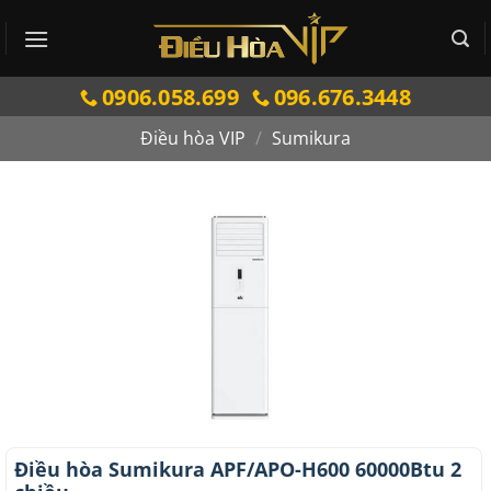
Bỏ
qua
nội
0906.058.699
096.676.3448
dung
Điều hòa VIP
/
Sumikura
Điều hòa Sumikura APF/APO-H600 60000Btu 2