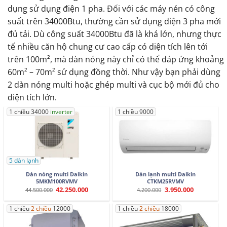
dụng sử dụng điện 1 pha. Đối với các máy nén có công
suất trên 34000Btu, thường cần sử dụng điện 3 pha mới
đủ tải. Dù công suất 34000Btu đã là khá lớn, nhưng thực
tế nhiều căn hộ chung cư cao cấp có diện tích lên tới
trên 100m², mà dàn nóng này chỉ có thể đáp ứng khoảng
60m² – 70m² sử dụng đồng thời. Như vậy bạn phải dùng
2 dàn nóng multi hoặc ghép multi và cục bộ mới đủ cho
diện tích lớn.
1 chiều 34000
inverter
1 chiều 9000
5 dàn lạnh
Dàn nóng multi Daikin
Dàn lạnh multi Daikin
5MKM100RVMV
CTKM25RVMV
42.250.000
3.950.000
Giá
Giá
Giá
Giá
44.500.000
4.200.000
gốc
hiện
gốc
hiện
là:
tại
là:
tại
44.500.000.
là:
4.200.000.
là:
1 chiều
2 chiều
12000
1 chiều
2 chiều
18000
42.250.000.
3.950.000.