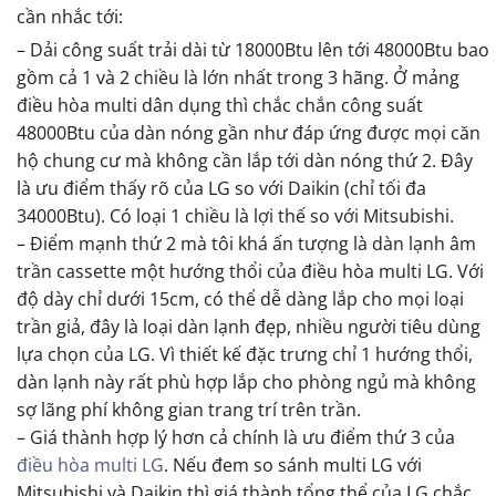
cần nhắc tới:
– Dải công suất trải dài từ 18000Btu lên tới 48000Btu bao
gồm cả 1 và 2 chiều là lớn nhất trong 3 hãng. Ở mảng
điều hòa multi dân dụng thì chắc chắn công suất
48000Btu của dàn nóng gần như đáp ứng được mọi căn
hộ chung cư mà không cần lắp tới dàn nóng thứ 2. Đây
là ưu điểm thấy rõ của LG so với Daikin (chỉ tối đa
34000Btu). Có loại 1 chiều là lợi thế so với Mitsubishi.
– Điểm mạnh thứ 2 mà tôi khá ấn tượng là dàn lạnh âm
trần cassette một hướng thổi của điều hòa multi LG. Với
độ dày chỉ dưới 15cm, có thể dễ dàng lắp cho mọi loại
trần giả, đây là loại dàn lạnh đẹp, nhiều người tiêu dùng
lựa chọn của LG. Vì thiết kế đặc trưng chỉ 1 hướng thổi,
dàn lạnh này rất phù hợp lắp cho phòng ngủ mà không
sợ lãng phí không gian trang trí trên trần.
– Giá thành hợp lý hơn cả chính là ưu điểm thứ 3 của
điều hòa multi LG
. Nếu đem so sánh multi LG với
Mitsubishi và Daikin thì giá thành tổng thể của LG chắc