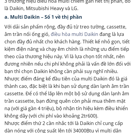
3 thương hiệu điều hòa multi chiếm gần hết thị phần, đó
là Daikin, Mitsubishi Heavy và LG.
a. Multi Daikin – Số 1 về thị phần
Với dải sản phẩm rộng, đầy đủ từ treo tường, cassette,
âm trần nối ống gió,
điều hòa multi Daikin
đang là lựa
chọn đầy đủ nhất cho khách hàng. Thiết kế nhỏ gọn, tiết
kiệm điện năng và chạy êm chính là những ưu điểm tiếp
theo của thương hiệu này. Vì là lựa chọn tốt nhất, nên
đương nhiên nếu chi phí không phải là vấn đề lớn đối với
bạn thì chọn Daikin không cần phải suy nghĩ nhiều.
Nhược điểm đáng kể đầu tiên của multi Daikin đó là giá
thành cao, đặc biệt là khi bạn sử dụng dàn lạnh âm trần
cassette. Để có thể lắp lên một bộ sử dụng dàn lạnh âm
trần cassette, bạn đừng quên còn phải mua thêm mặt
nạ (với giá gần 4 triệu), bộ nhận tín hiệu kèm điều khiển
không dây (với chi phí vào khoảng 2tr600).
Nhược điểm thứ 2 cần nhắc tới là Daikin chỉ cung cấp
dàn nóng với công suất lên tới 34000Btu vì multi dân