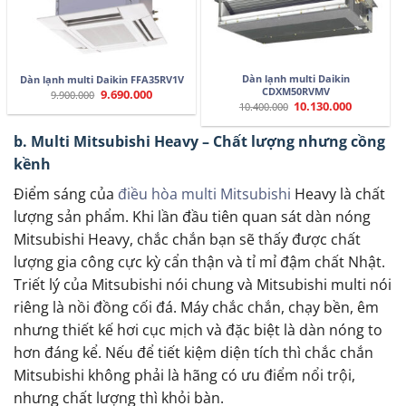
Dàn lạnh multi Daikin
Dàn lạnh multi Daikin FFA35RV1V
CDXM50RVMV
9.690.000
Giá
Giá
9.900.000
gốc
hiện
10.130.000
Giá
Giá
10.400.000
là:
tại
gốc
hiện
9.900.000.
là:
là:
tại
9.690.000.
10.400.000.
là:
b. Multi Mitsubishi Heavy – Chất lượng nhưng cồng
10.130.000.
kềnh
Điểm sáng của
điều hòa multi Mitsubishi
Heavy là chất
lượng sản phẩm. Khi lần đầu tiên quan sát dàn nóng
Mitsubishi Heavy, chắc chắn bạn sẽ thấy được chất
lượng gia công cực kỳ cẩn thận và tỉ mỉ đậm chất Nhật.
Triết lý của Mitsubishi nói chung và Mitsubishi multi nói
riêng là nồi đồng cối đá. Máy chắc chắn, chạy bền, êm
nhưng thiết kế hơi cục mịch và đặc biệt là dàn nóng to
hơn đáng kể. Nếu để tiết kiệm diện tích thì chắc chắn
Mitsubishi không phải là hãng có ưu điểm nổi trội,
nhưng chất lượng thì khỏi bàn.