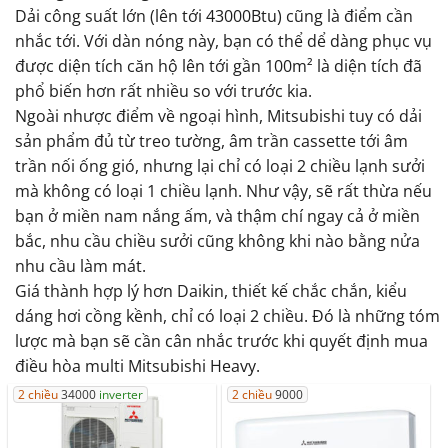
Dải công suất lớn (lên tới 43000Btu) cũng là điểm cần
nhắc tới. Với dàn nóng này, bạn có thể dể dàng phục vụ
được diện tích căn hộ lên tới gần 100m² là diện tích đã
phổ biến hơn rất nhiều so với trước kia.
Ngoài nhược điểm về ngoại hình, Mitsubishi tuy có dải
sản phẩm đủ từ treo tường, âm trần cassette tới âm
trần nối ống gió, nhưng lại chỉ có loại 2 chiều lạnh sưởi
mà không có loại 1 chiều lạnh. Như vậy, sẽ rất thừa nếu
bạn ở miền nam nắng ấm, và thậm chí ngay cả ở miền
bắc, nhu cầu chiều sưởi cũng không khi nào bằng nửa
nhu cầu làm mát.
Giá thành hợp lý hơn Daikin, thiết kế chắc chắn, kiểu
dáng hơi cồng kềnh, chỉ có loại 2 chiều. Đó là những tóm
lược mà bạn sẽ cần cân nhắc trước khi quyết định mua
điều hòa multi Mitsubishi Heavy.
2 chiều
34000
inverter
2 chiều
9000