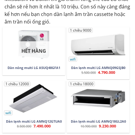
chắn sẽ rẻ hơn ít nhất là 10 triệu. Con số này càng đáng
kể hơn nếu bạn chọn dàn lạnh âm trần cassette hoặc
âm trần nối ống gió.
1 chiều 9000
HẾT HÀNG
wifi
Dàn nóng multi LG A5UQ48GFA1
Dàn lạnh multi LG AMNQ09GSJB0
4.790.000
Giá
Giá
5.500.000
gốc
hiện
là:
tại
5.500.000.
là:
1 chiều 12000
1 chiều 18000
4.790.000.
wifi
Dàn lạnh multi LG AMNQ12GTUA0
Dàn lạnh multi LG AMNQ18GL2A0
7.490.000
9.230.000
Giá
Giá
Giá
Giá
8.500.000
10.900.000
gốc
hiện
gốc
hiện
là:
tại
là:
tại