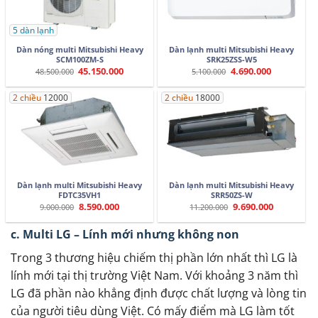
5 dàn lạnh
Dàn nóng multi Mitsubishi Heavy
Dàn lạnh multi Mitsubishi Heavy
SCM100ZM-S
SRK25ZSS-W5
45.150.000
4.690.000
Giá
Giá
Giá
Giá
48.500.000
5.100.000
gốc
hiện
gốc
hiện
là:
tại
là:
tại
48.500.000.
là:
5.100.000.
là:
2 chiều
12000
2 chiều
18000
45.150.000.
4.690.000.
Dàn lạnh multi Mitsubishi Heavy
Dàn lạnh multi Mitsubishi Heavy
FDTC35VH1
SRR50ZS-W
8.590.000
9.690.000
Giá
Giá
Giá
Giá
9.000.000
11.200.000
gốc
hiện
gốc
hiện
là:
tại
là:
tại
9.000.000.
là:
11.200.000.
là:
c. Multi LG – Lính mới nhưng không non
8.590.000.
9.690.000.
Trong 3 thương hiệu chiếm thị phần lớn nhất thì LG là
lính mới tại thị trường Việt Nam. Với khoảng 3 năm thì
LG đã phần nào khẳng định được chất lượng và lòng tin
của người tiêu dùng Việt. Có mấy điểm mà LG làm tốt