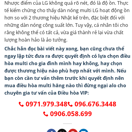
8.500.000.
là:
10.900.000.
là:
Nhược điểm của LG không quá rõ nét, đó là độ ồn. Thực
7.490.000.
9.230.000.
tế kiểm chứng cho thấy dàn nóng multi LG hoạt động ồn
hơn so với 2 thương hiệu Nhật kể trên, đặc biệt đối với
những dàn nóng công suất lớn. Tuy vậy, cá nhân tôi cho
rằng không thể có tất cả, vừa giá thành rẻ lại vừa chất
lượng hoàn hảo là ảo tưởng.
Chắc hẳn đọc bài viết này xong, bạn cũng chưa thể
ngay lập tức đưa ra được quyết định có lựa chọn điều
hòa multi cho gia đình mình hay không, hay chọn
được thương hiệu nào phù hợp nhất với mình. Nếu
bạn còn cần tư vấn thêm trước khi quyết định nên
mua điều hòa multi hãng nào thì đừng ngại alo cho
chuyên gia tư vấn của Điều hòa VIP:
0971.979.348
096.676.3448
0906.058.699