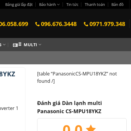
Bảng giá lắp đặt
Bảo hành
Tin tức
Thanh toán
Bản đồ
06.058.699
096.676.3448
0971.979.348
G
MULTI
18YKZ
[table “PanasonicCS-MPU18YKZ” not
found /]
Đánh giá Dàn lạnh multi
verter 1
Panasonic CS-MPU18YKZ
0.0