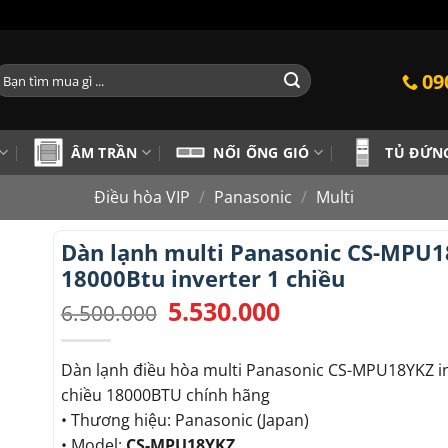
ìm
09
iếm:
ÂM TRẦN
NỐI ỐNG GIÓ
TỦ ĐỨN
Điều hòa VIP
/
Panasonic
/
Multi
Dàn lạnh multi Panasonic CS-MPU
18000Btu inverter 1 chiều
5.530.000
Giá
Giá
6.500.000
gốc
hiện
là:
tại
6.500.000.
là:
Dàn lạnh điều hòa multi Panasonic CS-MPU18YKZ in
5.530.000.
chiều 18000BTU chính hãng
• Thương hiệu: Panasonic (Japan)
• Model:
CS-MPU18YKZ