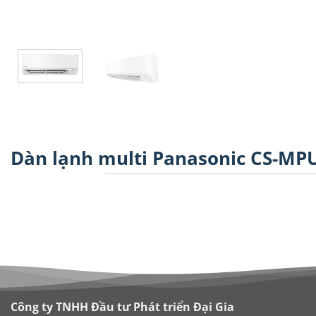
Dàn lạnh multi Panasonic CS-MPU
Công ty TNHH Đầu tư Phát triển Đại Gia