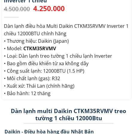
inverter 1 chiều
4.250.000
Giá
Giá
4.500.000
gốc
hiện
là:
tại
4.500.000.
là:
Dàn lạnh điều hòa Multi Daikin CTKM35RVMV Inverter 1
4.250.000.
chiều 12000BTU chính hãng
• Thương hiệu: Daikin (Japan)
• Model:
CTKM35RVMV
• Loại: Dàn lạnh treo tường 1 chiều lạnh Inverter
• Bao gồm điều khiển từ xa không dây
• Công suất lạnh: 12000BTU (1.5 HP)
• Môi chất lạnh (gas): R32
• Xuất xứ: Thái Lan (chính hãng)
• Bảo hành: 12 tháng
Dàn lạnh multi Daikin CTKM35RVMV treo
tường 1 chiều 12000Btu
Daikin - Điều hòa hàng đầu Nhật Bản