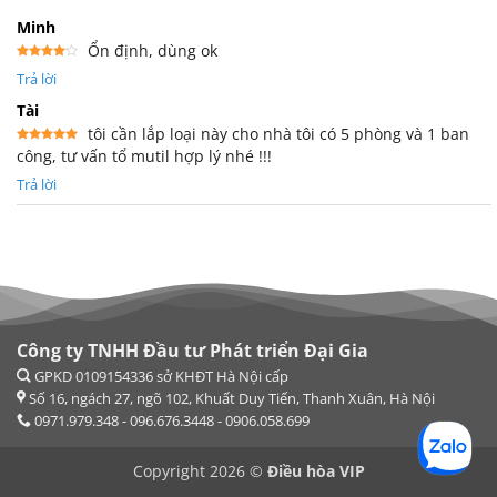
Minh
Ổn định, dùng ok
Được
Trả lời
xếp
hạng
4
5 sao
Tài
tôi cần lắp loại này cho nhà tôi có 5 phòng và 1 ban
công, tư vấn tổ mutil hợp lý nhé !!!
Được xếp
hạng
5
5
sao
Trả lời
Công ty TNHH Đầu tư Phát triển Đại Gia
Copyright 2026 ©
Điều hòa VIP