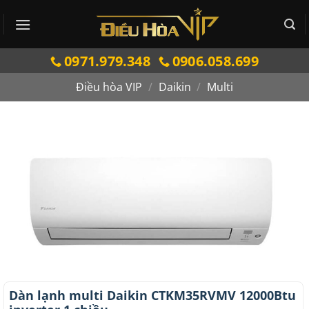
Bỏ
qua
nội
0971.979.348
0906.058.699
dung
Điều hòa VIP
/
Daikin
/
Multi
Dàn lạnh multi Daikin CTKM35RVMV 12000Btu