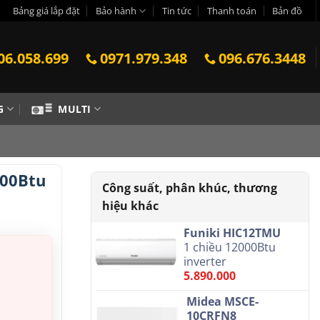
Bảng giá lắp đặt
Bảo hành
Tin tức
Thanh toán
Bản đồ
06.058.699
0971.979.348
096.676.3448
G
MULTI
000Btu
Funiki HIC12TMU
1 chiều 12000Btu
inverter
5.890.000
Midea MSCE-
10CRFN8