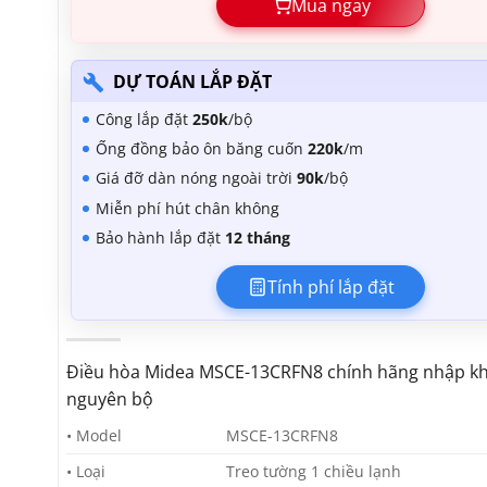
Mua ngay
DỰ TOÁN LẮP ĐẶT
Công lắp đặt
250k
/bộ
Ống đồng bảo ôn băng cuốn
220k
/m
Giá đỡ dàn nóng ngoài trời
90k
/bộ
Miễn phí hút chân không
Bảo hành lắp đặt
12 tháng
Tính phí lắp đặt
Điều hòa Midea MSCE-13CRFN8 chính hãng nhập k
nguyên bộ
• Model
MSCE-13CRFN8
• Loại
Treo tường 1 chiều lạnh