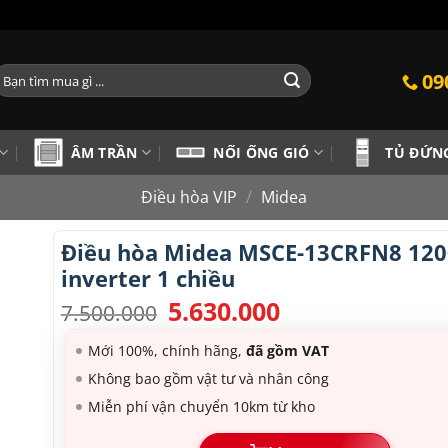
ìm
09
iếm:
ÂM TRẦN
NỐI ỐNG GIÓ
TỦ ĐỨN
Điều hòa VIP
/
Midea
Điều hòa Midea MSCE-13CRFN8 12
inverter 1 chiều
5.630.000
Giá
Giá
7.500.000
gốc
hiện
là:
tại
Mới 100%, chính hãng,
đã gồm VAT
7.500.000.
là:
Không bao gồm vật tư và nhân công
5.630.000.
Miễn phí vận chuyển 10km từ kho