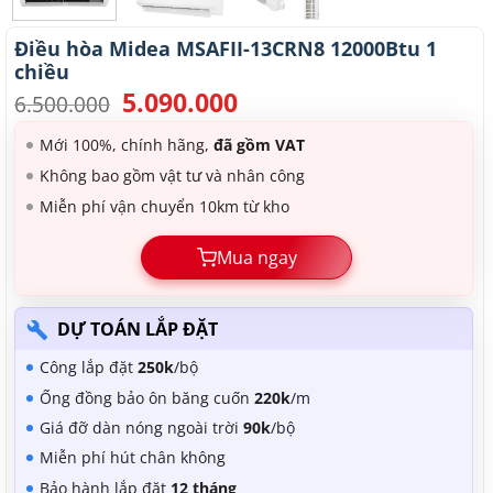
Điều hòa Midea MSAFII-13CRN8 12000Btu 1
chiều
5.090.000
Giá
Giá
6.500.000
gốc
hiện
là:
tại
Mới 100%, chính hãng,
đã gồm VAT
6.500.000.
là:
Không bao gồm vật tư và nhân công
5.090.000.
Miễn phí vận chuyển 10km từ kho
Mua ngay
DỰ TOÁN LẮP ĐẶT
Công lắp đặt
250k
/bộ
Ống đồng bảo ôn băng cuốn
220k
/m
Giá đỡ dàn nóng ngoài trời
90k
/bộ
Miễn phí hút chân không
Bảo hành lắp đặt
12 tháng