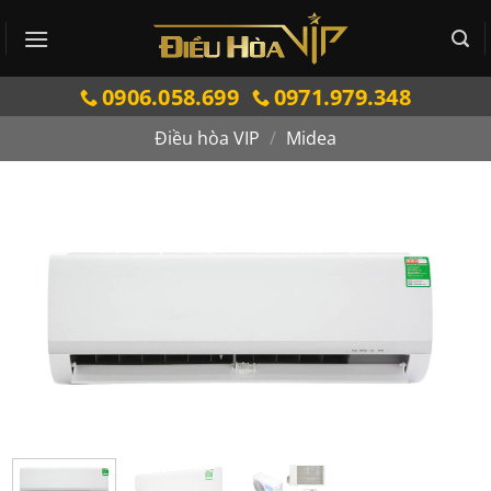
Bỏ
qua
nội
0906.058.699
0971.979.348
dung
Điều hòa VIP
/
Midea