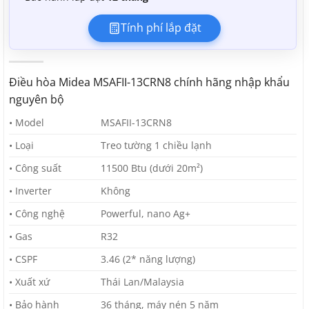
Tính phí lắp đặt
Điều hòa Midea MSAFII-13CRN8 chính hãng nhập khẩu
nguyên bộ
• Model
MSAFII-13CRN8
• Loại
Treo tường 1 chiều lạnh
• Công suất
11500 Btu (dưới 20m²)
• Inverter
Không
• Công nghệ
Powerful, nano Ag+
• Gas
R32
• CSPF
3.46 (2* năng lượng)
• Xuất xứ
Thái Lan/Malaysia
• Bảo hành
36 tháng, máy nén 5 năm